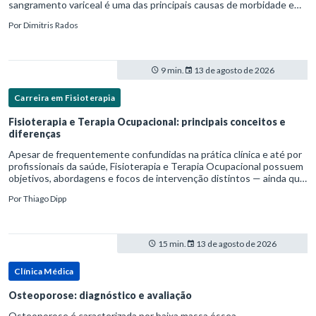
sangramento variceal é uma das principais causas de morbidade e
mortalidade para pessoas com cirrose.Ele é causado pela
Por
Dimitris Rados
hipertensão port
9 min.
13 de agosto de 2026
Carreira em Fisioterapia
Fisioterapia e Terapia Ocupacional: principais conceitos e
diferenças
Apesar de frequentemente confundidas na prática clínica e até por
profissionais da saúde, Fisioterapia e Terapia Ocupacional possuem
objetivos, abordagens e focos de intervenção distintos — ainda que
complementares. Entender essas diferenças é essenc
Por
Thiago Dipp
15 min.
13 de agosto de 2026
Clínica Médica
Osteoporose: diagnóstico e avaliação
Osteoporose é caracterizada por baixa massa óssea,