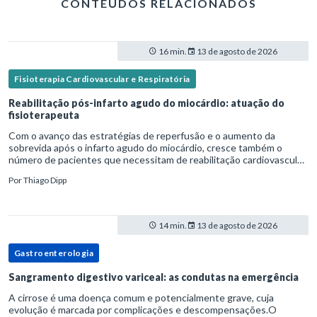
CONTEÚDOS RELACIONADOS
16 min.
13 de agosto de 2026
Fisioterapia Cardiovascular e Respiratória
Reabilitação pós-infarto agudo do miocárdio: atuação do
fisioterapeuta
Com o avanço das estratégias de reperfusão e o aumento da
sobrevida após o infarto agudo do miocárdio, cresce também o
número de pacientes que necessitam de reabilitação cardiovascular
estruturada.Nesse contexto, o fisioterapeuta assume um papel estr
Por
Thiago Dipp
14 min.
13 de agosto de 2026
Gastroenterologia
Sangramento digestivo variceal: as condutas na emergência
A cirrose é uma doença comum e potencialmente grave, cuja
evolução é marcada por complicações e descompensações.O