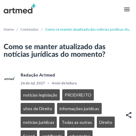
/
/
Home
Conteúdos
Como se manter atualizado das notícias jurídicas do
momento?
Como se manter atualizado das
notícias jurídicas do momento?
Redação Artmed
26 de Jul, 2017
4 min de leitura
•
notícias legislação
PRODIREITO
sites de Direito
informações jurídicas
notícias jurídicas
Todas as outras
Direito
Secad
certificado
advogados