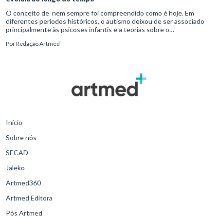
O conceito de nem sempre foi compreendido como é hoje. Em
diferentes períodos históricos, o autismo deixou de ser associado
principalmente às psicoses infantis e a teorias sobre o
desenvolvimento humano para ser reconhecido como um
Por
Redação Artmed
transtorno do des
Início
Sobre nós
SECAD
Jaleko
Artmed360
Artmed Editora
Pós Artmed