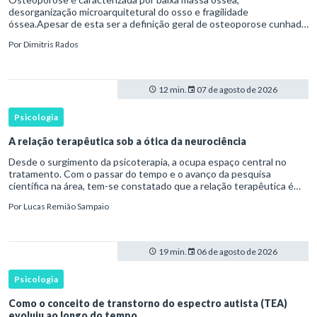
desorganização microarquitetural do osso e fragilidade
óssea.Apesar de esta ser a definição geral de osteoporose cunhada
pela Organização Mundial da Saúde, ela tem um enfoque
Por
Dimitris Rados
patofisiológico, e não c
12 min.
07 de agosto de 2026
Psicologia
A relação terapêutica sob a ótica da neurociência
Desde o surgimento da psicoterapia, a ocupa espaço central no
tratamento. Com o passar do tempo e o avanço da pesquisa
científica na área, tem-se constatado que a relação terapêutica é
um dos principais mecanismos associados à mudança, sendo consist
Por
Lucas Remião Sampaio
19 min.
06 de agosto de 2026
Psicologia
Como o conceito de transtorno do espectro autista (TEA)
evoluiu ao longo do tempo