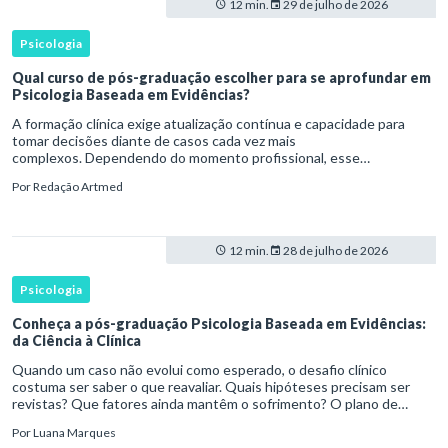
12 min.
29 de julho de 2026
Psicologia
Qual curso de pós-graduação escolher para se aprofundar em
Psicologia Baseada em Evidências?
A formação clínica exige atualização contínua e capacidade para
tomar decisões diante de casos cada vez mais
complexos. Dependendo do momento profissional, esse
desenvolvimento pode envolver uma base ampla em , o
Por
Redação Artmed
aprofundamento em ou a especializaçã
12 min.
28 de julho de 2026
Psicologia
Conheça a pós-graduação Psicologia Baseada em Evidências:
da Ciência à Clínica
Quando um caso não evolui como esperado, o desafio clínico
costuma ser saber o que reavaliar. Quais hipóteses precisam ser
revistas? Que fatores ainda mantêm o sofrimento? O plano de
tratamento continua coerente com a resposta e com as
Por
Luana Marques
necessidades d