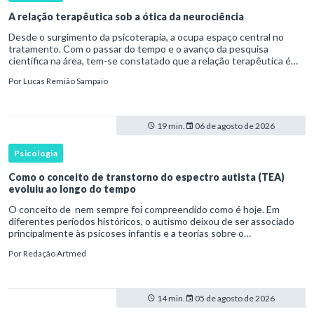
A relação terapêutica sob a ótica da neurociência
Desde o surgimento da psicoterapia, a ocupa espaço central no
tratamento. Com o passar do tempo e o avanço da pesquisa
científica na área, tem-se constatado que a relação terapêutica é
um dos principais mecanismos associados à mudança, sendo consist
Por
Lucas Remião Sampaio
19 min.
06 de agosto de 2026
Psicologia
Como o conceito de transtorno do espectro autista (TEA)
evoluiu ao longo do tempo
O conceito de nem sempre foi compreendido como é hoje. Em
diferentes períodos históricos, o autismo deixou de ser associado
principalmente às psicoses infantis e a teorias sobre o
desenvolvimento humano para ser reconhecido como um
Por
Redação Artmed
transtorno do des
14 min.
05 de agosto de 2026