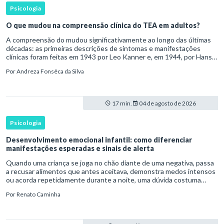
Psicologia
O que mudou na compreensão clínica do TEA em adultos?
A compreensão do mudou significativamente ao longo das últimas
décadas: as primeiras descrições de sintomas e manifestações
clínicas foram feitas em 1943 por Leo Kanner e, em 1944, por Hans
Asperger, a partir da observação de crianças com dificuldad
Por
Andreza Fonsêca da Silva
17 min.
04 de agosto de 2026
Psicologia
Desenvolvimento emocional infantil: como diferenciar
manifestações esperadas e sinais de alerta
Quando uma criança se joga no chão diante de uma negativa, passa
a recusar alimentos que antes aceitava, demonstra medos intensos
ou acorda repetidamente durante a noite, uma dúvida costuma
surgir: esse comportamento faz parte do desenvolvimento ou i
Por
Renato Caminha