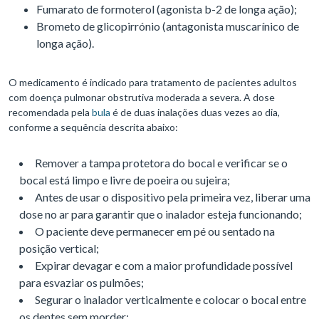
Fumarato de formoterol (agonista b-2 de longa ação);
Brometo de glicopirrónio (antagonista muscarínico de
longa ação).
O medicamento é indicado para tratamento de pacientes adultos
com doença pulmonar obstrutiva moderada a severa. A dose
recomendada pela
bula
é de duas inalações duas vezes ao dia,
conforme a sequência descrita abaixo:
Remover a tampa protetora do bocal e verificar se o
bocal está limpo e livre de poeira ou sujeira;
Antes de usar o dispositivo pela primeira vez, liberar uma
dose no ar para garantir que o inalador esteja funcionando;
O paciente deve permanecer em pé ou sentado na
posição vertical;
Expirar devagar e com a maior profundidade possível
para esvaziar os pulmões;
Segurar o inalador verticalmente e colocar o bocal entre
os dentes sem morder;