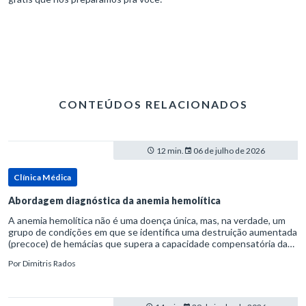
CONTEÚDOS RELACIONADOS
12 min.
06 de julho de 2026
Clínica Médica
Abordagem diagnóstica da anemia hemolítica
A anemia hemolítica não é uma doença única, mas, na verdade, um
grupo de condições em que se identifica uma destruição aumentada
(precoce) de hemácias que supera a capacidade compensatória da
medula óssea.Como a vida média normal da hemácia é de apro
Por
Dimitris Rados