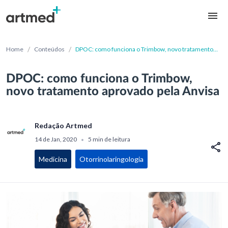
/
/
Home
Conteúdos
DPOC: como funciona o Trimbow, novo tratamento
aprovado pela Anvisa
DPOC: como funciona o Trimbow,
novo tratamento aprovado pela Anvisa
Redação Artmed
14 de Jan, 2020
5 min de leitura
•
Medicina
Otorrinolaringologia