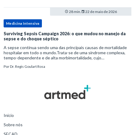
28 min.
22 de maio de 2026
Medicina Intensiva
Surviving Sepsis Campaign 2026: o que mudou no manejo da
sepse e do choque séptico
A sepse continua sendo uma das principais causas de mortalidade
hospitalar em todo o mundo.Trata-se de uma síndrome complexa,
tempo-dependente e de alta morbimortalidade, cujo
reconhecimento precoce e manejo estruturado são determinantes
Por
Dr. Regis Goulart Rosa
para o desfe
Início
Sobre nós
SECAD