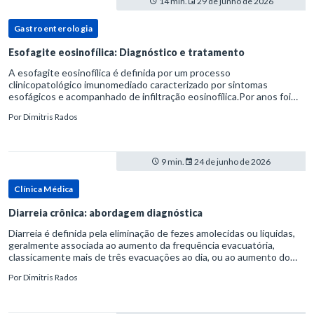
14 min.
29 de junho de 2026
Gastroenterologia
Esofagite eosinofílica: Diagnóstico e tratamento
A esofagite eosinofílica é definida por um processo
clinicopatológico imunomediado caracterizado por sintomas
esofágicos e acompanhado de infiltração eosinofílica.Por anos foi
considerada uma manifestação dentro do espectro da doença do
Por
Dimitris Rados
refluxo gastr
9 min.
24 de junho de 2026
Clínica Médica
Diarreia crônica: abordagem diagnóstica
Diarreia é definida pela eliminação de fezes amolecidas ou líquidas,
geralmente associada ao aumento da frequência evacuatória,
classicamente mais de três evacuações ao dia, ou ao aumento do
volume fecal.Na prática, a consistência das fezes costuma s
Por
Dimitris Rados