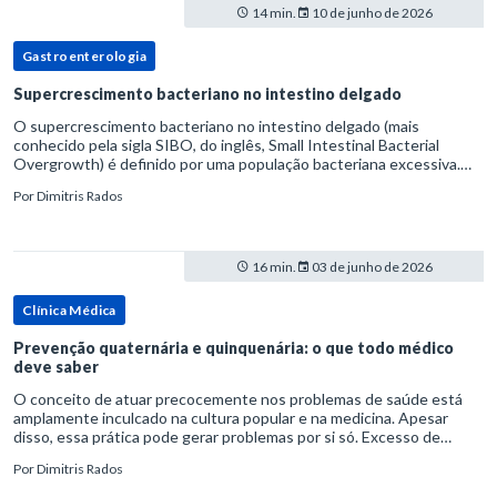
14 min.
10 de junho de 2026
Gastroenterologia
Supercrescimento bacteriano no intestino delgado
O supercrescimento bacteriano no intestino delgado (mais
conhecido pela sigla SIBO, do inglês, Small Intestinal Bacterial
Overgrowth) é definido por uma população bacteriana excessiva.
rata-se de uma forma específica de disbiose do trato digestivo. P
Por
Dimitris Rados
16 min.
03 de junho de 2026
Clínica Médica
Prevenção quaternária e quinquenária: o que todo médico
deve saber
O conceito de atuar precocemente nos problemas de saúde está
amplamente inculcado na cultura popular e na medicina. Apesar
disso, essa prática pode gerar problemas por si só. Excesso de
diagnósticos e de tratamentos podem advir de prevenção excessiva
Por
Dimitris Rados