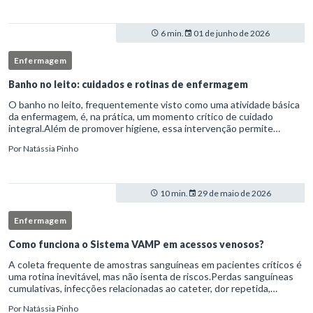
6 min.
01 de junho de 2026
Enfermagem
Banho no leito: cuidados e rotinas de enfermagem
O banho no leito, frequentemente visto como uma atividade básica
da enfermagem, é, na prática, um momento crítico de cuidado
integral.Além de promover higiene, essa intervenção permite
avaliação clínica detalhada, prevenção de complicações e fortalec
Por
Natássia Pinho
10 min.
29 de maio de 2026
Enfermagem
Como funciona o Sistema VAMP em acessos venosos?
A coleta frequente de amostras sanguíneas em pacientes críticos é
uma rotina inevitável, mas não isenta de riscos.Perdas sanguíneas
cumulativas, infecções relacionadas ao cateter, dor repetida,
necessidade de múltiplas punções e manipulação excessiva
Por
Natássia Pinho