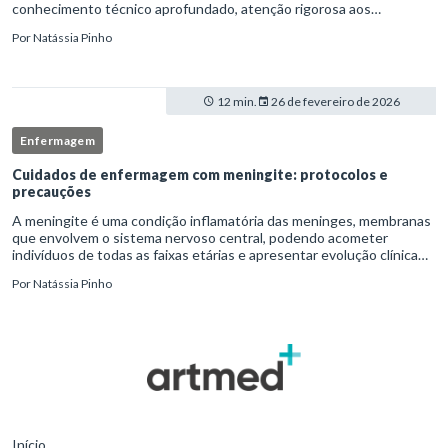
conhecimento técnico aprofundado, atenção rigorosa aos
protocolos institucionais e atuação criteriosa da equipe de
Por
Natássia Pinho
enfermag
12 min.
26 de fevereiro de 2026
Enfermagem
Cuidados de enfermagem com meningite: protocolos e
precauções
A meningite é uma condição inflamatória das meninges, membranas
que envolvem o sistema nervoso central, podendo acometer
indivíduos de todas as faixas etárias e apresentar evolução clínica
variável, desde quadros autolimitados até situações de extrem
Por
Natássia Pinho
Início