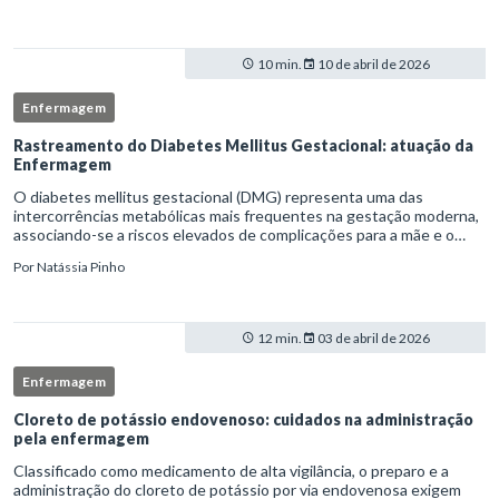
10 min.
10 de abril de 2026
Enfermagem
Rastreamento do Diabetes Mellitus Gestacional: atuação da
Enfermagem
O diabetes mellitus gestacional (DMG) representa uma das
intercorrências metabólicas mais frequentes na gestação moderna,
associando-se a riscos elevados de complicações para a mãe e o
feto quando não identificado precocemente.Neste cenário, o
Por
Natássia Pinho
enferm
12 min.
03 de abril de 2026
Enfermagem
Cloreto de potássio endovenoso: cuidados na administração
pela enfermagem
Classificado como medicamento de alta vigilância, o preparo e a
administração do cloreto de potássio por via endovenosa exigem