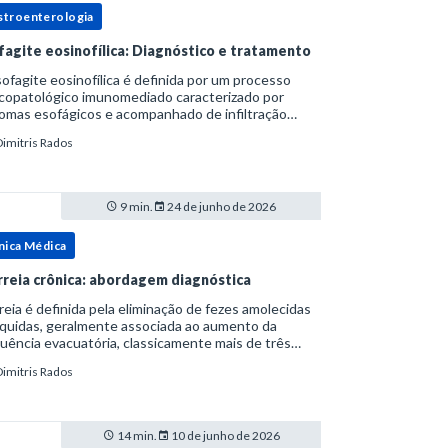
stroenterologia
fagite eosinofílica: Diagnóstico e tratamento
ofagite eosinofílica é definida por um processo
icopatológico imunomediado caracterizado por
omas esofágicos e acompanhado de infiltração
nofílica.Por anos foi considerada uma manifestação
Dimitris Rados
ro do espectro da doença do refluxo gastr
9 min.
24 de junho de 2026
nica Médica
rreia crônica: abordagem diagnóstica
reia é definida pela eliminação de fezes amolecidas
íquidas, geralmente associada ao aumento da
uência evacuatória, classicamente mais de três
uações ao dia, ou ao aumento do volume fecal.Na
Dimitris Rados
ica, a consistência das fezes costuma s
14 min.
10 de junho de 2026