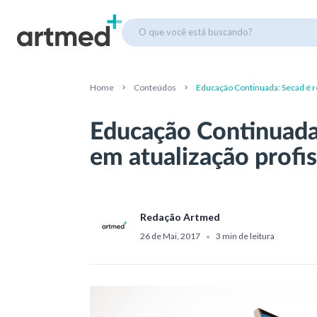
O que você está buscando?
Home
Conteúdos
Educação Continuada: Secad é re
Educação Continuada:
em atualização profis
Redação Artmed
26 de Mai, 2017
3 min de leitura
•