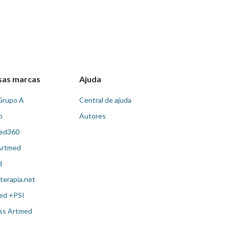
sas marcas
Ajuda
Grupo A
Central de ajuda
o
Autores
ed360
Artmed
d
terapia.net
ed +PSI
ss Artmed