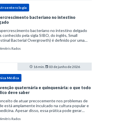
stroenterologia
ercrescimento bacteriano no intestino
gado
upercrescimento bacteriano no intestino delgado
s conhecido pela sigla SIBO, do inglês, Small
stinal Bacterial Overgrowth) é definido por uma
lação bacteriana excessiva. rata-se de uma forma
Dimitris Rados
cífica de disbiose do trato digestivo. P
16 min.
03 de junho de 2026
nica Médica
venção quaternária e quinquenária: o que todo
ico deve saber
onceito de atuar precocemente nos problemas de
e está amplamente inculcado na cultura popular e
edicina. Apesar disso, essa prática pode gerar
lemas por si só. Excesso de diagnósticos e de
Dimitris Rados
tamentos podem advir de prevenção excessiva