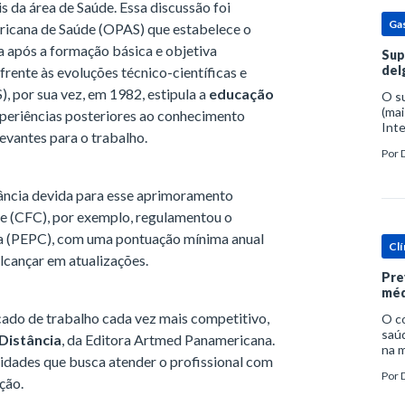
s da área de Saúde. Essa discussão foi
Ga
ricana de Saúde (OPAS) que estabelece o
 após a formação básica e objetiva
Sup
del
rente às evoluções técnico-científicas e
, por sua vez, em 1982, estipula a
educação
O s
(mai
periências posteriores ao conhecimento
Inte
evantes para o trabalho.
popu
Por
espe
tância devida para esse aprimoramento
de (CFC), por exemplo, regulamentou o
a (PEPC), com uma pontuação mínima anual
Clí
alcançar em atualizações.
Pre
méd
cado de trabalho cada vez mais competitivo,
O c
saúd
Distância
, da Editora Artmed Panamericana.
na m
idades que busca atender o profissional com
prob
Por
tra
ção.