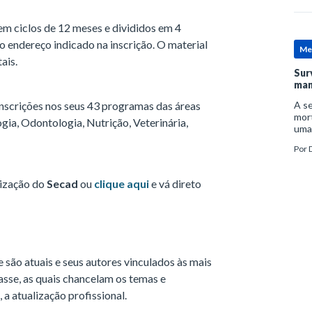
m ciclos de 12 meses e divididos em 4
 endereço indicado na inscrição. O material
Me
ais.
Sur
man
nscrições nos seus 43 programas das áreas
A se
mort
gia, Odontologia, Nutrição, Veterinária,
uma
mor
Por
D
man
lização do
Secad
ou
clique aqui
e vá direto
são atuais e seus autores vinculados às mais
asse, as quais chancelam os temas e
a atualização profissional.