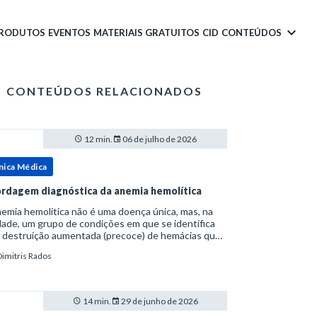
PRODUTOS
EVENTOS
MATERIAIS GRATUITOS
CID
CONTEÚDOS
CONTEÚDOS RELACIONADOS
12 min.
06 de julho de 2026
nica Médica
rdagem diagnóstica da anemia hemolítica
emia hemolítica não é uma doença única, mas, na
ade, um grupo de condições em que se identifica
 destruição aumentada (precoce) de hemácias que
era a capacidade compensatória da medula
Dimitris Rados
a.Como a vida média normal da hemácia é de apro
14 min.
29 de junho de 2026