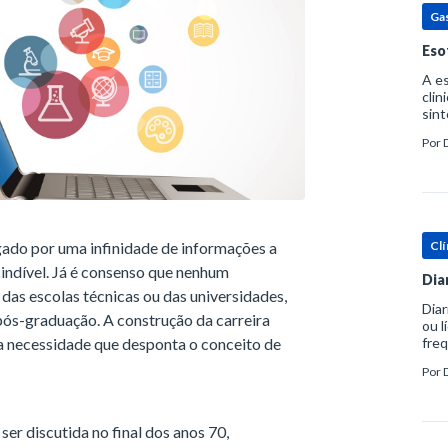
Ga
Eso
A es
clin
sint
eosi
Por
dent
ado por uma infinidade de informações a
Clí
indível. Já é consenso que nenhum
Dia
 das escolas técnicas ou das universidades,
Diar
ós-graduação. A construção da carreira
ou l
sa necessidade que desponta o conceito de
freq
evac
Por
prát
er discutida no final dos anos 70,