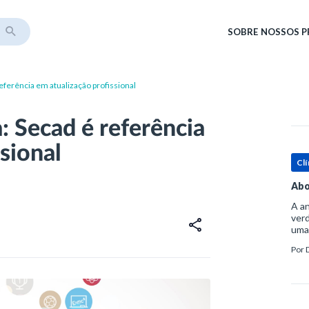
SOBRE
NOSSOS 
ferência em atualização profissional
 Secad é referência
sional
Clí
Abo
A an
verd
uma
sup
Por
ósse