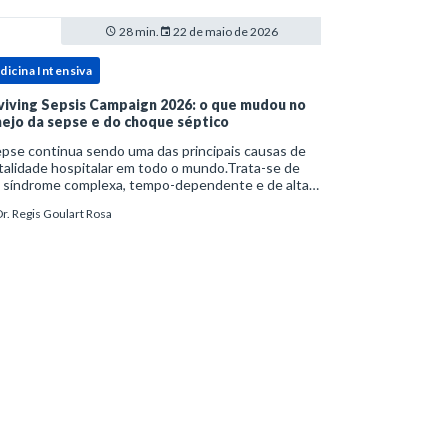
28 min.
22 de maio de 2026
dicina Intensiva
viving Sepsis Campaign 2026: o que mudou no
ejo da sepse e do choque séptico
pse continua sendo uma das principais causas de
alidade hospitalar em todo o mundo.Trata-se de
 síndrome complexa, tempo-dependente e de alta
bimortalidade, cujo reconhecimento precoce e
r. Regis Goulart Rosa
ejo estruturado são determinantes para o desfe