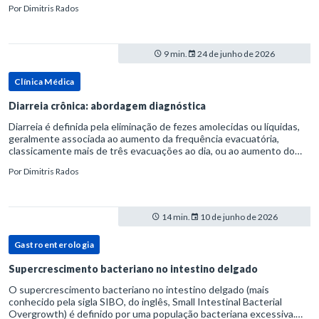
Por
Dimitris Rados
refluxo gastr
9 min.
24 de junho de 2026
Clínica Médica
Diarreia crônica: abordagem diagnóstica
Diarreia é definida pela eliminação de fezes amolecidas ou líquidas,
geralmente associada ao aumento da frequência evacuatória,
classicamente mais de três evacuações ao dia, ou ao aumento do
volume fecal.Na prática, a consistência das fezes costuma s
Por
Dimitris Rados
14 min.
10 de junho de 2026
Gastroenterologia
Supercrescimento bacteriano no intestino delgado
O supercrescimento bacteriano no intestino delgado (mais
conhecido pela sigla SIBO, do inglês, Small Intestinal Bacterial
Overgrowth) é definido por uma população bacteriana excessiva.