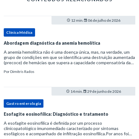
12 min.
06 de julho de 2026
Clínica Médica
Abordagem diagnóstica da anemia hemolítica
A anemia hemolítica não é uma doença única, mas, na verdade, um
grupo de condições em que se identifica uma destruição aumentada
(precoce) de hemácias que supera a capacidade compensatória da
medula óssea.Como a vida média normal da hemácia é de apro
Por
Dimitris Rados
14 min.
29 de junho de 2026
Gastroenterologia
Esofagite eosinofílica: Diagnóstico e tratamento
A esofagite eosinofílica é definida por um processo
clinicopatológico imunomediado caracterizado por sintomas
esofágicos e acompanhado de infiltração eosinofílica.Por anos foi
considerada uma manifestação dentro do espectro da doença do