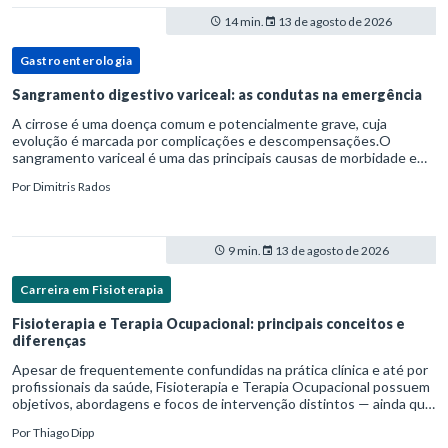
14 min.
13 de agosto de 2026
Gastroenterologia
Sangramento digestivo variceal: as condutas na emergência
A cirrose é uma doença comum e potencialmente grave, cuja
evolução é marcada por complicações e descompensações.O
sangramento variceal é uma das principais causas de morbidade e
mortalidade para pessoas com cirrose.Ele é causado pela
Por
Dimitris Rados
hipertensão port
9 min.
13 de agosto de 2026
Carreira em Fisioterapia
Fisioterapia e Terapia Ocupacional: principais conceitos e
diferenças
Apesar de frequentemente confundidas na prática clínica e até por
profissionais da saúde, Fisioterapia e Terapia Ocupacional possuem
objetivos, abordagens e focos de intervenção distintos — ainda que
complementares. Entender essas diferenças é essenc
Por
Thiago Dipp