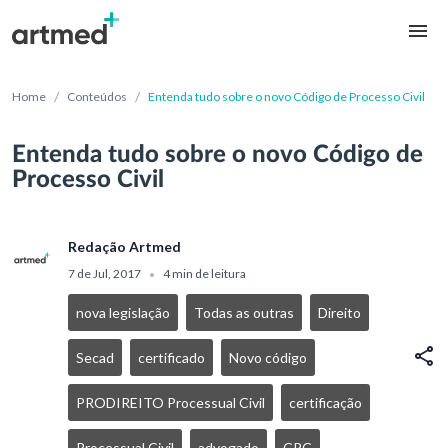
/
/
Home
Conteúdos
Entenda tudo sobre o novo Código de Processo Civil
Entenda tudo sobre o novo Código de
Processo Civil
Redação Artmed
7 de Jul, 2017
4 min de leitura
•
nova legislação
Todas as outras
Direito
Secad
certificado
Novo código
PRODIREITO Processual Civil
certificação
Processual Civil
advogado
CPC