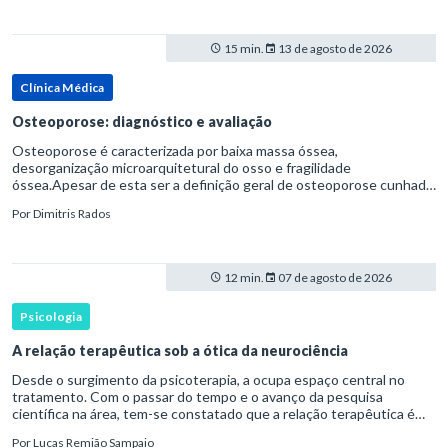
15 min.
13 de agosto de 2026
Clínica Médica
Osteoporose: diagnóstico e avaliação
Osteoporose é caracterizada por baixa massa óssea,
desorganização microarquitetural do osso e fragilidade
óssea.Apesar de esta ser a definição geral de osteoporose cunhada
pela Organização Mundial da Saúde, ela tem um enfoque
Por
Dimitris Rados
patofisiológico, e não c
12 min.
07 de agosto de 2026
Psicologia
A relação terapêutica sob a ótica da neurociência
Desde o surgimento da psicoterapia, a ocupa espaço central no
tratamento. Com o passar do tempo e o avanço da pesquisa
científica na área, tem-se constatado que a relação terapêutica é
um dos principais mecanismos associados à mudança, sendo consist
Por
Lucas Remião Sampaio