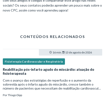
com seus amigos e colegas e compartilhar este artigo nas redes
sociais? Os seus contatos poderão aprender um pouco mais sobre o
novo CPC, assim como você aprendeu agora!
CONTEÚDOS RELACIONADOS
16 min.
13 de agosto de 2026
Fisioterapia Cardiovascular e Respiratória
Reabilitação pós-infarto agudo do miocárdio: atuação do
fisioterapeuta
Com o avanço das estratégias de reperfusão e o aumento da
sobrevida após o infarto agudo do miocárdio, cresce também o
número de pacientes que necessitam de reabilitação cardiovascular
estruturada.Nesse contexto, o fisioterapeuta assume um papel estr
Por
Thiago Dipp