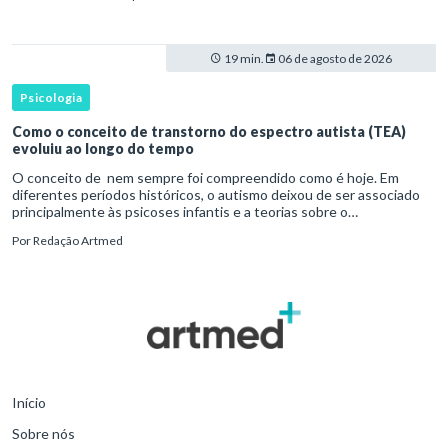
19 min.
06 de agosto de 2026
Psicologia
Como o conceito de transtorno do espectro autista (TEA)
evoluiu ao longo do tempo
O conceito de nem sempre foi compreendido como é hoje. Em
diferentes períodos históricos, o autismo deixou de ser associado
principalmente às psicoses infantis e a teorias sobre o
desenvolvimento humano para ser reconhecido como um
Por
Redação Artmed
transtorno do des
Início
Sobre nós