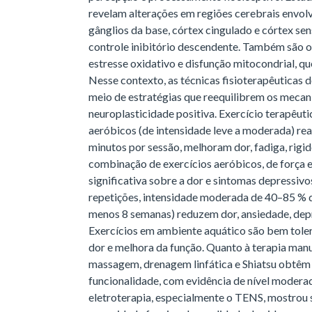
revelam alterações em regiões cerebrais envo
gânglios da base, córtex cingulado e córtex se
controle inibitório descendente. Também são 
estresse oxidativo e disfunção mitocondrial, q
Nesse contexto, as técnicas fisioterapêuticas 
meio de estratégias que reequilibrem os meca
neuroplasticidade positiva. Exercício terapêut
aeróbicos (de intensidade leve a moderada) re
minutos por sessão, melhoram dor, fadiga, rigide
combinação de exercícios aeróbicos, de força
significativa sobre a dor e sintomas depressivos
repetições, intensidade moderada de 40–85 % 
menos 8 semanas) reduzem dor, ansiedade, dep
Exercícios em ambiente aquático são bem toler
dor e melhora da função. Quanto à terapia manu
massagem, drenagem linfática e Shiatsu obtêm 
funcionalidade, com evidência de nível moderado
eletroterapia, especialmente o TENS, mostrou s