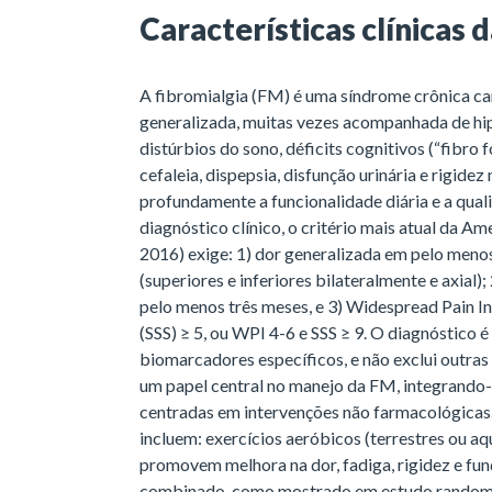
Características clínicas 
A fibromialgia (FM) é uma síndrome crônica ca
generalizada, muitas vezes acompanhada de hiper
distúrbios do sono, déficits cognitivos (“fibro
cefaleia, dispepsia, disfunção urinária e rigide
profundamente a funcionalidade diária e a qual
diagnóstico clínico, o critério mais atual da 
2016) exige: 1) dor generalizada em pelo menos
(superiores e inferiores bilateralmente e axial)
pelo menos três meses, e 3) Widespread Pain I
(SSS) ≥ 5, ou WPI 4-6 e SSS ≥ 9. O diagnóstico é
biomarcadores específicos, e não exclui outra
um papel central no manejo da FM, integrando-
centradas em intervenções não farmacológicas
incluem: exercícios aeróbicos (terrestres ou aq
promovem melhora na dor, fadiga, rigidez e funç
combinado, como mostrado em estudo randomiz