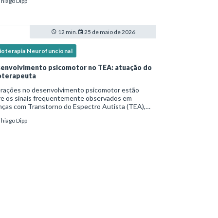
Thiago Dipp
idade frequente. Diante disso, surg
12 min.
25 de maio de 2026
sioterapia Neurofuncional
envolvimento psicomotor no TEA: atuação do
ioterapeuta
erações no desenvolvimento psicomotor estão
re os sinais frequentemente observados em
nças com Transtorno do Espectro Autista (TEA),
tas vezes antes mesmo do diagnóstico
Thiago Dipp
al.Diante disso, a atuação do fisioterapeuta vai
 da reabil