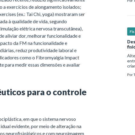
Por
real
o a exercícios de alongamento isolados;
rcises (ex.: Tai Chi, yoga) mostraram ser
nada à qualidade de vida, segundo
imulação elétrica nervosa transcutânea),
Fi
de aliviar dor, melhorar funcionalidade e
Des
mpacto da FM na funcionalidade e
fis
diárias, reduz produtividade laboral e
Alt
indicadores como o Fibromyalgia Impact
ent
te para medir essas dimensões e avaliar
cria
mui
Por
form
além
uticos para o controle
ciplástica, em que o sistema nervoso
cidual evidente, por meio de alteração na
dos neurofisiológicos e com neuroimagem