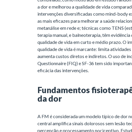
a dor e melhorou a qualidade de vida comparad
intervenções diversificadas como mind-body exe
as mais eficazes para melhorar a saúde relacio
metanálise em rede e; técnicas como TENS (est
terapia manual, e balneoterapia, têm evidência 
qualidade de vida em curto e médio prazo. O i
qualidade de vida é marcante: limita atividades 
aumenta custos diretos e indiretos. O uso de 
Questionnaire (FIQ) e SF-36 tem sido importan
eficácia das intervenções.
Fundamentos fisioterapê
da dor
A FM é considerada um modelo típico de dor no
central amplifica sinais dolorosos sem lesão te
percepção e processamento nociceptivo. Estu