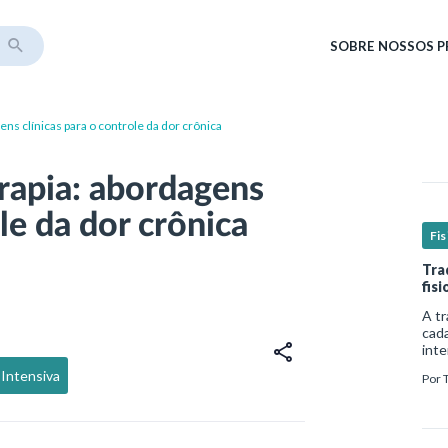
SOBRE
NOSSOS 
gens clínicas para o controle da dor crônica
erapia: abordagens
le da dor crônica
Fis
Tra
fis
A tr
cada
inte
comp
 Intensiva
Por
de v