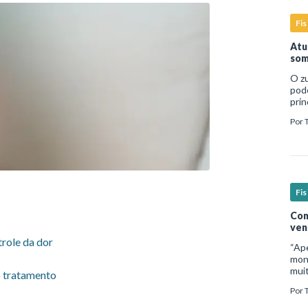
Fis
Atu
som
O zu
pod
prin
temp
Por
dire
Fis
Com
ven
role da dor
“Ap
moni
mui
o tratamento
inad
Por
micr
sign