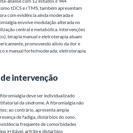
eta-análise com 12 estudos e 944
, como tDCS e rTMS, também apresentam
bora com evidência ainda moderada e
bromialgia envolve modulação alterada no
lização central e metabólica. Intervenções
os), terapia manual e eletroterapia atuam
fericamente, promovendo alívio da dor e
ico e manual forte/moderada; eletroterapia
 de intervenção
ibromialgia deve ser individualizado
ifatorial da síndrome. A fibromialgia não
tes; ao contrário, apresenta ampla
presença de fadiga, distúrbios do sono,
oexistência frequente de comorbidades
 irritável, artrite e distúrbios