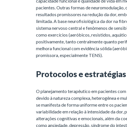
capacidade funcional e qualidade de vida em m
pacientes. Outras formas de neuromodulação
resultados promissores na redução da dor, em
limitada. A base neurofisiológica da dor na fi
sistema nervoso central e fenômenos de sensibi
como exercícios (aeróbicos, resistidos, aquátic
positivamente, tanto centralmente quanto peri
melhora funcional com evidência sólida (aerób
promissora, especialmente TENS).
Protocolos e estratégias
O planejamento terapêutico em pacientes com f
devido à natureza complexa, heterogênea e mult
se manifesta de forma uniforme entre os pacien
variabilidade em relação à intensidade da dor, 
alterações cognitivas e emocionais, além da c
como ansiedade, depressão, síndrome do intestino