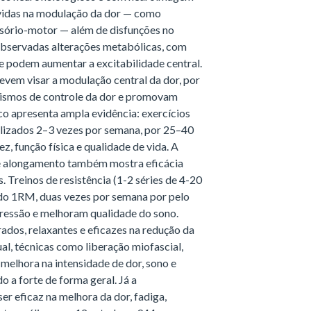
lvidas na modulação da dor — como
nsório-motor — além de disfunções no
observadas alterações metabólicas, com
ue podem aumentar a excitabilidade central.
devem visar a modulação central da dor, por
nismos de controle da dor e promovam
ico apresenta ampla evidência: exercícios
alizados 2–3 vezes por semana, por 25–40
z, função física e qualidade de vida. A
 e alongamento também mostra eficácia
. Treinos de resistência (1-2 séries de 4-20
do 1RM, duas vezes por semana por pelo
ressão e melhoram qualidade do sono.
ados, relaxantes e eficazes na redução da
al, técnicas como liberação miofascial,
melhora na intensidade de dor, sono e
 a forte de forma geral. Já a
er eficaz na melhora da dor, fadiga,