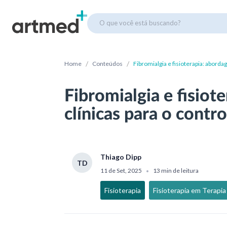
O que você está buscando?
/
/
Home
Conteúdos
Fibromialgia e fisioterapia: aborda
Fibromialgia e fisiot
clínicas para o contro
Thiago Dipp
TD
11 de Set, 2025
13 min de leitura
•
Fisioterapia
Fisioterapia em Terapia