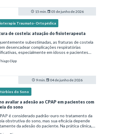
15 min.
05 de junho de 2026
sioterapia Traumato-Ortopédica
tura de costela: atuação do fisioterapeuta
quentemente subestimadas, as fraturas de costela
em desencadear complicações respiratórias
ificativas, especialmente em idosos e pacientes
italizados. Essa versão fica mais fluida para leitura
Thiago Dipp
logs e materiais científicos.Nesse cená
9 min.
04 de junho de 2026
stúrbios do Sono
o avaliar a adesão ao CPAP em pacientes com
eia do sono
PAP é considerado padrão-ouro no tratamento da
ia obstrutiva do sono, mas sua eficácia depende
tamente da adesão do paciente. Na prática clínica,
ntanto, o uso irregular ou inadequado ainda é uma