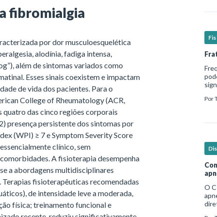
da fibromialgia
Fi
racterizada por dor musculoesquelética
algesia, alodínia, fadiga intensa,
Fra
 fog”), além de sintomas variados como
Fre
z matinal. Esses sinais coexistem e impactam
pod
sign
idade de vida dos pacientes. Para o
hosp
Por
American College of Rheumatology (ACR,
em b
 quatro das cinco regiões corporais
; 2) presença persistente dos sintomas por
ndex (WPI) ≥ 7 e Symptom Severity Score
 essencialmente clínico, sem
Di
s comorbidades. A fisioterapia desempenha
Com
se a abordagens multidisciplinares
apn
. Terapias fisioterapêuticas recomendadas
O C
uáticos), de intensidade leve a moderada,
apne
dire
ão física; treinamento funcional e
no e
ado recente, reduziu significativamente