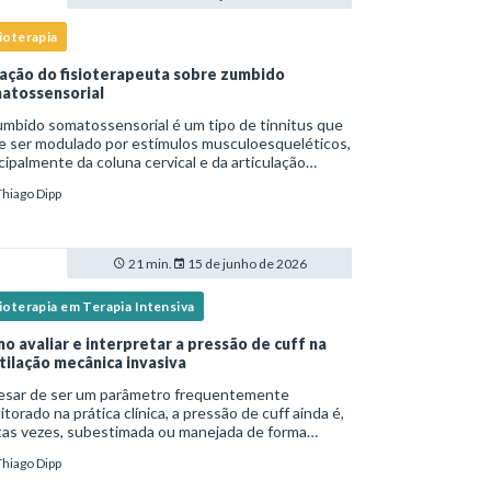
ioterapia
ação do fisioterapeuta sobre zumbido
atossensorial
mbido somatossensorial é um tipo de tinnitus que
e ser modulado por estímulos musculoesqueléticos,
cipalmente da coluna cervical e da articulação
oromandibular (ATM), e o fisioterapeuta atua
Thiago Dipp
tamente na avaliação e no tratamento des
21 min.
15 de junho de 2026
ioterapia em Terapia Intensiva
o avaliar e interpretar a pressão de cuff na
tilação mecânica invasiva
esar de ser um parâmetro frequentemente
torado na prática clínica, a pressão de cuff ainda é,
tas vezes, subestimada ou manejada de forma
equada, o que pode resultar tanto em
Thiago Dipp
oaspiração quanto em lesões traqueais
ificativas. Em