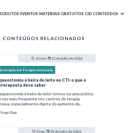
PRODUTOS
EVENTOS
MATERIAIS GRATUITOS
CID
CONTEÚDOS
CONTEÚDOS RELACIONADOS
10 min.
13 de julho de 2026
ioterapia em Terapia Intensiva
queostomia à beira do leito no CTI: o que o
ioterapeuta deve saber
aqueostomia à beira do leito tornou-se uma prática
 vez mais frequente nos centros de terapia
nsiva, especialmente diante do aumento da
lexidade dos pacientes críticos e da necessidade
Thiago Dipp
entilação mecânica prolongada.Nesse cenário,
9 min.
09 de julho de 2026