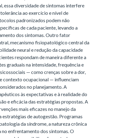
l, essa diversidade de sintomas interfere
tolerância ao exercício e nível de
otocolos padronizados podem não
ecíficas de cada paciente, levando a
amento dos sintomas. Outro fator
ntral, mecanismo fisiopatológico central da
bilidade neural e redução da capacidade
acientes respondam de maneira diferente a
tes graduais na intensidade, frequência e
psicossociais — como crenças sobre a dor,
 e contexto ocupacional — influenciam
considerados no planejamento. A
rapêuticos às expectativas e à realidade do
o e eficácia das estratégias propostas. A
rvenções mais eficazes no manejo da
a estratégias de autogestão. Programas
patologia da síndrome, a natureza crônica
a no enfrentamento dos sintomas. O