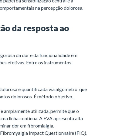
 papel da sensibilização central e a
e comportamentais na percepção dolorosa.
ão da resposta ao
 rigorosa da dor e da funcionalidade em
ões efetivas. Entre os instrumentos,
dolorosa é quantificada via algômetro, que
pontos dolorosos. É método objetivo,
 e amplamente utilizada, permite que o
uma linha contínua. A EVA apresenta alta
iminar dor em fibromialgia.
Fibromyalgia Impact Questionnaire (FIQ),