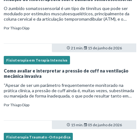
O zumbido somatossensorial é um tipo de tinnitus que pode ser
modulado por estímulos musculoesqueléticos, principalmente da
coluna cervical e da articulação temporomandibular (ATM), e o
fisioterapeuta atua diretamente na avaliação e no tratamento des
Por
Thiago Dipp
21 min.
15 de junho de 2026
Fisioterapia em Terapia Intensiva
Como avaliar e interpretar a pressão de cuff na ventilação
mecânica invasiva
“Apesar de ser um parâmetro frequentemente monitorado na
prática clínica, a pressão de cuff ainda é, muitas vezes, subestimada
ou manejada de forma inadequada, o que pode resultar tanto em
microaspiração quanto em lesões traqueais significativas. Em
Por
Thiago Dipp
15 min.
05 de junho de 2026
Fisioterapia Traumato-Ortopédica