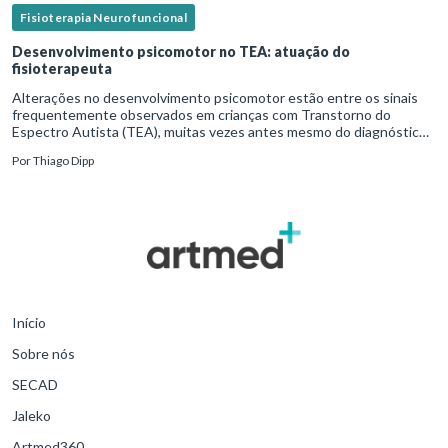
Fisioterapia Neurofuncional
Desenvolvimento psicomotor no TEA: atuação do
fisioterapeuta
Alterações no desenvolvimento psicomotor estão entre os sinais
frequentemente observados em crianças com Transtorno do
Espectro Autista (TEA), muitas vezes antes mesmo do diagnóstico
formal.Diante disso, a atuação do fisioterapeuta vai além da reabil
Por
Thiago Dipp
Início
Sobre nós
SECAD
Jaleko
Artmed360