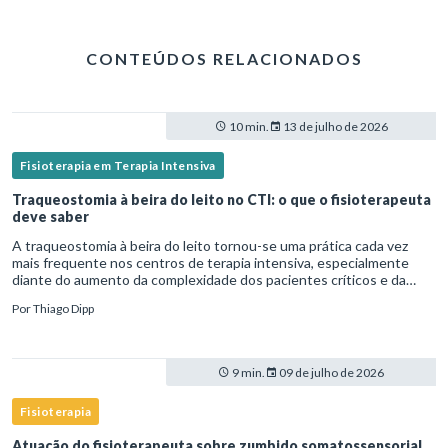
CONTEÚDOS RELACIONADOS
10 min.
13 de julho de 2026
Fisioterapia em Terapia Intensiva
Traqueostomia à beira do leito no CTI: o que o fisioterapeuta
deve saber
A traqueostomia à beira do leito tornou-se uma prática cada vez
mais frequente nos centros de terapia intensiva, especialmente
diante do aumento da complexidade dos pacientes críticos e da
necessidade de ventilação mecânica prolongada.Nesse cenário,
Por
Thiago Dipp
9 min.
09 de julho de 2026
Fisioterapia
Atuação do fisioterapeuta sobre zumbido somatossensorial