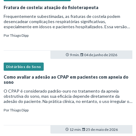
Fratura de costela: atuação do fisioterapeuta
Frequentemente subestimadas, as fraturas de costela podem
desencadear complicações respiratórias significativas,
especialmente em idosos e pacientes hospitalizados. Essa versão
fica mais fluida para leitura em blogs e materiais científicos.Nesse
Por
Thiago Dipp
cená
9 min.
04 de junho de 2026
Distúrbios do Sono
Como avaliar a adesão ao CPAP em pacientes com apneia do
sono
O CPAP é considerado padrão-ouro no tratamento da apneia
obstrutiva do sono, mas sua eficácia depende diretamente da
adesão do paciente. Na prática clínica, no entanto, o uso irregular ou
inadequado ainda é uma realidade frequente. Diante disso, surg
Por
Thiago Dipp
12 min.
25 de maio de 2026