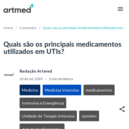
/
/
Home
Conteúdos
Quais são os principais medicamentos utilizados em
UTIs?
Quais são os principais medicamentos
utilizados em UTIs?
Redação Artmed
23 de Jul, 2020
2 min de leitura
•
Medicina
Medicina Intensiva
medicamentos
Intensiva e Emergência
Unidade de Terapia Intensiva
opioides
guia de medicamentos