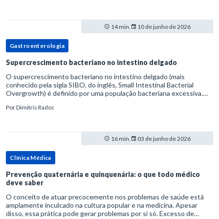
14 min.
10 de junho de 2026
Gastroenterologia
Supercrescimento bacteriano no intestino delgado
O supercrescimento bacteriano no intestino delgado (mais
conhecido pela sigla SIBO, do inglês, Small Intestinal Bacterial
Overgrowth) é definido por uma população bacteriana excessiva.
rata-se de uma forma específica de disbiose do trato digestivo. P
Por
Dimitris Rados
16 min.
03 de junho de 2026
Clínica Médica
Prevenção quaternária e quinquenária: o que todo médico
deve saber
O conceito de atuar precocemente nos problemas de saúde está
amplamente inculcado na cultura popular e na medicina. Apesar
disso, essa prática pode gerar problemas por si só. Excesso de