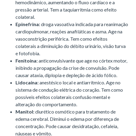
hemodinâmico, aumentando o fluxo cardíaco e a
pressão arterial. Tem a taquiarritmia como efeito
colateral.
Epinefrina:
droga vasoativa indicada para reanimação
cardiopulmonar, reações anafiláticas e asma. Age na
vasoconstrição periférica. Tem como efeitos
colaterais a diminuição do débito urinário, visão turva
e fotofobia.
Fenitoína:
anticonvulsivante que age no córtex motor,
inibindo a propagação da crise de convulsão. Pode
causar ataxia, diplopia e depleção de ácido fólico.
Lidocaína:
anestésico local e antiarrítmico. Age no
sistema de condução elétrica do coração. Tem como
possíveis efeitos colaterais confusão mental e
alteração do comportamento.
Manitol:
diurético osmótico para tratamento de
edema cerebral. Diminui o edema por diferença de
concentração. Pode causar desidratação, cefaleia,
náuseas e vômito.