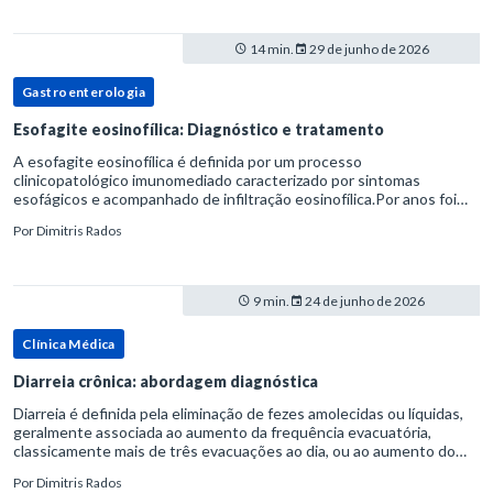
14 min.
29 de junho de 2026
Gastroenterologia
Esofagite eosinofílica: Diagnóstico e tratamento
A esofagite eosinofílica é definida por um processo
clinicopatológico imunomediado caracterizado por sintomas
esofágicos e acompanhado de infiltração eosinofílica.Por anos foi
considerada uma manifestação dentro do espectro da doença do
Por
Dimitris Rados
refluxo gastr
9 min.
24 de junho de 2026
Clínica Médica
Diarreia crônica: abordagem diagnóstica
Diarreia é definida pela eliminação de fezes amolecidas ou líquidas,
geralmente associada ao aumento da frequência evacuatória,
classicamente mais de três evacuações ao dia, ou ao aumento do
volume fecal.Na prática, a consistência das fezes costuma s
Por
Dimitris Rados