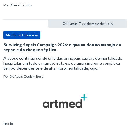
diagnósticos e de tratamentos podem advir de prevenção excessiva
Por
Dimitris Rados
28 min.
22 de maio de 2026
Medicina Intensiva
Surviving Sepsis Campaign 2026: o que mudou no manejo da
sepse e do choque séptico
A sepse continua sendo uma das principais causas de mortalidade
hospitalar em todo o mundo.Trata-se de uma síndrome complexa,
tempo-dependente e de alta morbimortalidade, cujo
reconhecimento precoce e manejo estruturado são determinantes
Por
Dr. Regis Goulart Rosa
para o desfe
Início