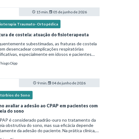
15 min.
05 de junho de 2026
sioterapia Traumato-Ortopédica
tura de costela: atuação do fisioterapeuta
quentemente subestimadas, as fraturas de costela
em desencadear complicações respiratórias
ificativas, especialmente em idosos e pacientes
italizados. Essa versão fica mais fluida para leitura
Thiago Dipp
logs e materiais científicos.Nesse cená
9 min.
04 de junho de 2026
stúrbios do Sono
o avaliar a adesão ao CPAP em pacientes com
eia do sono
PAP é considerado padrão-ouro no tratamento da
ia obstrutiva do sono, mas sua eficácia depende
tamente da adesão do paciente. Na prática clínica,
ntanto, o uso irregular ou inadequado ainda é uma