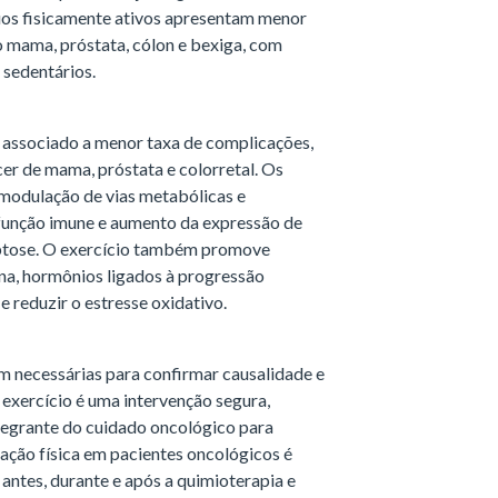
os fisicamente ativos apresentam menor
do mama, próstata, cólon e bexiga, com
 sedentários.
á associado a menor taxa de complicações,
er de mama, próstata e colorretal. Os
modulação de vias metabólicas e
 função imune e aumento da expressão de
ptose. O exercício também promove
ina, hormônios ligados à progressão
e reduzir o estresse oxidativo.
m necessárias para confirmar causalidade e
o exercício é uma intervenção segura,
tegrante do cuidado oncológico para
tação física em pacientes oncológicos é
antes, durante e após a quimioterapia e