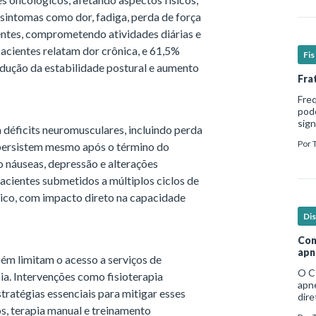
sintomas como dor, fadiga, perda de força
entes, comprometendo atividades diárias e
pacientes relatam dor crônica, e 61,5%
Fi
dução da estabilidade postural e aumento
Fra
Fre
pod
sign
a déficits neuromusculares, incluindo perda
hosp
Por
 persistem mesmo após o término do
em b
o náuseas, depressão e alterações
acientes submetidos a múltiplos ciclos de
ico, com impacto direto na capacidade
Di
Com
apn
ém limitam o acesso a serviços de
O C
ia. Intervenções como fisioterapia
apne
ratégias essenciais para mitigar esses
dire
no e
s, terapia manual e treinamento