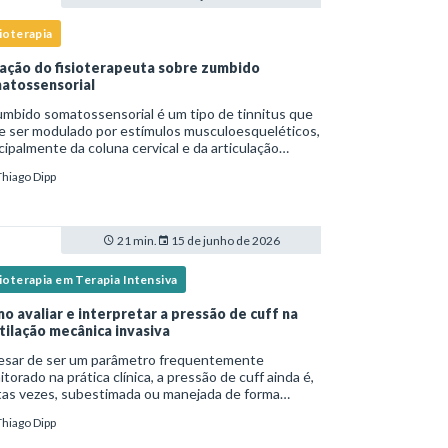
ioterapia
ação do fisioterapeuta sobre zumbido
atossensorial
mbido somatossensorial é um tipo de tinnitus que
e ser modulado por estímulos musculoesqueléticos,
cipalmente da coluna cervical e da articulação
oromandibular (ATM), e o fisioterapeuta atua
Thiago Dipp
tamente na avaliação e no tratamento des
21 min.
15 de junho de 2026
ioterapia em Terapia Intensiva
o avaliar e interpretar a pressão de cuff na
tilação mecânica invasiva
esar de ser um parâmetro frequentemente
torado na prática clínica, a pressão de cuff ainda é,
tas vezes, subestimada ou manejada de forma
equada, o que pode resultar tanto em
Thiago Dipp
oaspiração quanto em lesões traqueais
ificativas. Em