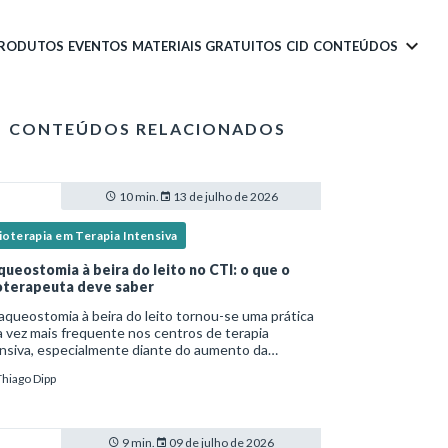
PRODUTOS
EVENTOS
MATERIAIS GRATUITOS
CID
CONTEÚDOS
CONTEÚDOS RELACIONADOS
10 min.
13 de julho de 2026
ioterapia em Terapia Intensiva
queostomia à beira do leito no CTI: o que o
ioterapeuta deve saber
aqueostomia à beira do leito tornou-se uma prática
 vez mais frequente nos centros de terapia
nsiva, especialmente diante do aumento da
lexidade dos pacientes críticos e da necessidade
Thiago Dipp
entilação mecânica prolongada.Nesse cenário,
9 min.
09 de julho de 2026