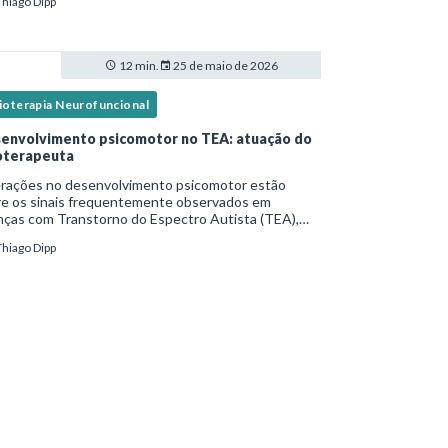
Thiago Dipp
idade frequente. Diante disso, surg
12 min.
25 de maio de 2026
sioterapia Neurofuncional
envolvimento psicomotor no TEA: atuação do
ioterapeuta
erações no desenvolvimento psicomotor estão
re os sinais frequentemente observados em
nças com Transtorno do Espectro Autista (TEA),
tas vezes antes mesmo do diagnóstico
Thiago Dipp
al.Diante disso, a atuação do fisioterapeuta vai
 da reabil