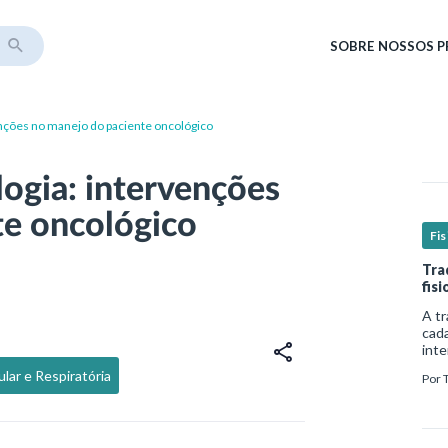
SOBRE
NOSSOS 
enções no manejo do paciente oncológico
logia: intervenções
te oncológico
Fis
Tra
fis
A tr
cada
inte
comp
ular e Respiratória
Por
de v