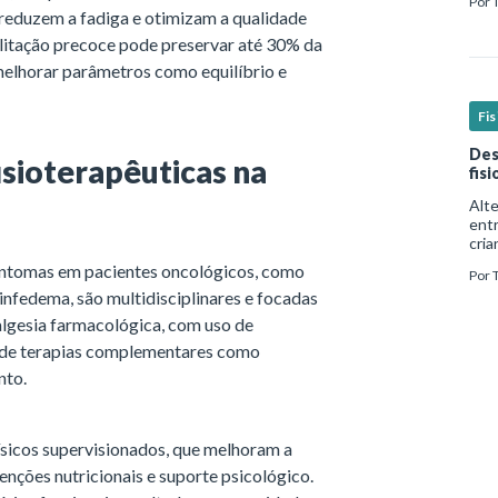
Por
real
 reduzem a fadiga e otimizam a qualidade
ilitação precoce pode preservar até 30% da
melhorar parâmetros como equilíbrio e
Fi
Des
isioterapêuticas na
fis
Alt
ent
cria
mui
sintomas em pacientes oncológicos, como
Por
form
linfedema, são multidisciplinares e focadas
além
nalgesia farmacológica, com uso de
ém de terapias complementares como
nto.
ísicos supervisionados, que melhoram a
enções nutricionais e suporte psicológico.