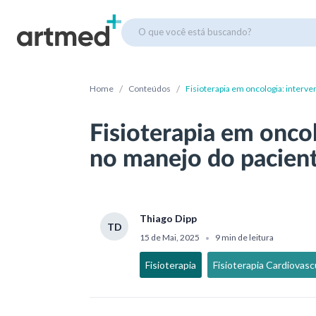
O que você está buscando?
/
/
Home
Conteúdos
Fisioterapia em oncologia: interv
Fisioterapia em onco
no manejo do pacien
Thiago Dipp
TD
15 de Mai, 2025
9 min de leitura
•
Fisioterapia
Fisioterapia Cardiovasc