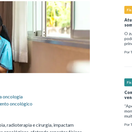
Fis
Atu
som
O zu
pod
prin
temp
Por
dire
Fis
Com
na oncologia
ven
mento oncológico
“Ap
moni
mui
inad
a, radioterapia e cirurgia, impactam
Por
micr
sign
es oncológicos, afetando aspectos físicos,