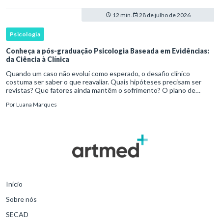
12 min.
28 de julho de 2026
Psicologia
Conheça a pós-graduação Psicologia Baseada em Evidências:
da Ciência à Clínica
Quando um caso não evolui como esperado, o desafio clínico
costuma ser saber o que reavaliar. Quais hipóteses precisam ser
revistas? Que fatores ainda mantêm o sofrimento? O plano de
tratamento continua coerente com a resposta e com as
Por
Luana Marques
necessidades d
Início
Sobre nós
SECAD