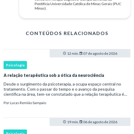
Pontifícia Universidade Católica de Minas Gerais (PUC
Minas).
CONTEÚDOS RELACIONADOS
12 min.
07 de agosto de 2026
Psicologia
A relação terapêutica sob a ótica da neurociência
Desde o surgimento da psicoterapia, a ocupa espaço central no
tratamento. Com o passar do tempo e o avanço da pesquisa
científica na área, tem-se constatado que a relação terapêutica é
um dos principais mecanismos associados à mudança, sendo consist
Por
Lucas Remião Sampaio
19 min.
06 de agosto de 2026
Psicologia