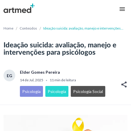
/
/
Home
Conteúdos
Ideação suicida: avaliação, manejo e intervenções
para psicólogos
Ideação suicida: avaliação, manejo e
intervenções para psicólogos
Elder Gomes Pereira
EG
14 de Jul, 2025
11 min de leitura
•
Psicologia
Psicologia
Psicologia Social