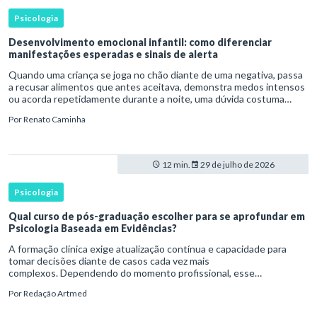
Psicologia
Desenvolvimento emocional infantil: como diferenciar
manifestações esperadas e sinais de alerta
Quando uma criança se joga no chão diante de uma negativa, passa
a recusar alimentos que antes aceitava, demonstra medos intensos
ou acorda repetidamente durante a noite, uma dúvida costuma
surgir: esse comportamento faz parte do desenvolvimento ou i
Por
Renato Caminha
12 min.
29 de julho de 2026
Psicologia
Qual curso de pós-graduação escolher para se aprofundar em
Psicologia Baseada em Evidências?
A formação clínica exige atualização contínua e capacidade para
tomar decisões diante de casos cada vez mais
complexos. Dependendo do momento profissional, esse
desenvolvimento pode envolver uma base ampla em , o
Por
Redação Artmed
aprofundamento em ou a especializaçã