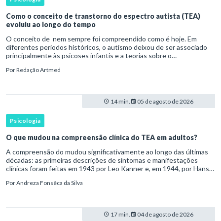
Como o conceito de transtorno do espectro autista (TEA)
evoluiu ao longo do tempo
O conceito de nem sempre foi compreendido como é hoje. Em
diferentes períodos históricos, o autismo deixou de ser associado
principalmente às psicoses infantis e a teorias sobre o
desenvolvimento humano para ser reconhecido como um
Por
Redação Artmed
transtorno do des
14 min.
05 de agosto de 2026
Psicologia
O que mudou na compreensão clínica do TEA em adultos?
A compreensão do mudou significativamente ao longo das últimas
décadas: as primeiras descrições de sintomas e manifestações
clínicas foram feitas em 1943 por Leo Kanner e, em 1944, por Hans
Asperger, a partir da observação de crianças com dificuldad
Por
Andreza Fonsêca da Silva
17 min.
04 de agosto de 2026