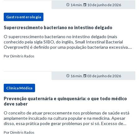
14 min.
10 de junho de 2026
Gastroenterologia
Supercrescimento bacteriano no intestino delgado
O supercrescimento bacteriano no intestino delgado (mais
conhecido pela sigla SIBO, do inglês, Small Intestinal Bacterial
Overgrowth) é definido por uma população bacteriana excessiva.
rata-se de uma forma específica de disbiose do trato digestivo. P
Por
Dimitris Rados
16 min.
03 de junho de 2026
Clínica Médica
Prevenção quaternária e quinquenária: o que todo médico
deve saber
O conceito de atuar precocemente nos problemas de saúde está
amplamente inculcado na cultura popular e na medicina. Apesar
disso, essa prática pode gerar problemas por si só. Excesso de
diagnósticos e de tratamentos podem advir de prevenção excessiva
Por
Dimitris Rados