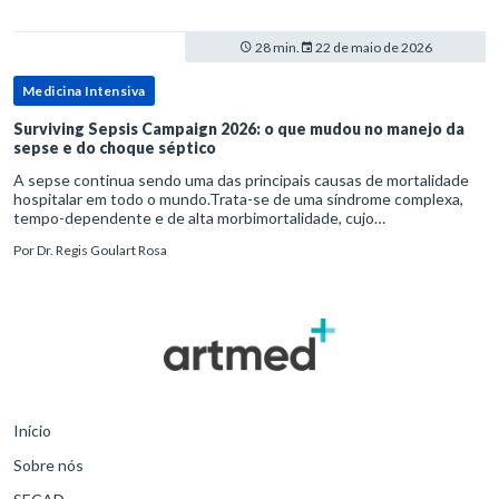
28 min.
22 de maio de 2026
Medicina Intensiva
Surviving Sepsis Campaign 2026: o que mudou no manejo da
sepse e do choque séptico
A sepse continua sendo uma das principais causas de mortalidade
hospitalar em todo o mundo.Trata-se de uma síndrome complexa,
tempo-dependente e de alta morbimortalidade, cujo
reconhecimento precoce e manejo estruturado são determinantes
Por
Dr. Regis Goulart Rosa
para o desfe
Início
Sobre nós