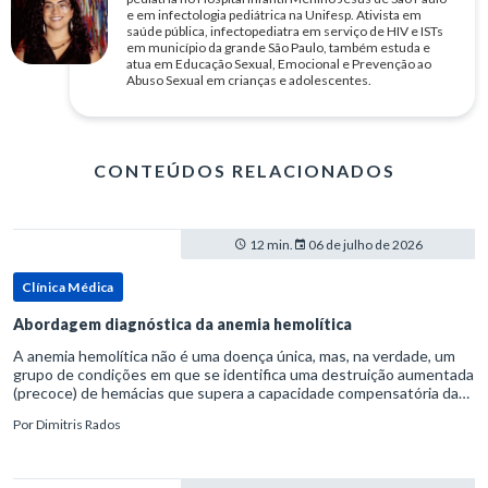
e em infectologia pediátrica na Unifesp. Ativista em
saúde pública, infectopediatra em serviço de HIV e ISTs
em município da grande São Paulo, também estuda e
atua em Educação Sexual, Emocional e Prevenção ao
Abuso Sexual em crianças e adolescentes.
CONTEÚDOS RELACIONADOS
12 min.
06 de julho de 2026
Clínica Médica
Abordagem diagnóstica da anemia hemolítica
A anemia hemolítica não é uma doença única, mas, na verdade, um
grupo de condições em que se identifica uma destruição aumentada
(precoce) de hemácias que supera a capacidade compensatória da
medula óssea.Como a vida média normal da hemácia é de apro
Por
Dimitris Rados