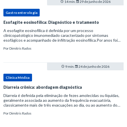
14 min.
29 de junho de 2026
Gastroenterologia
Esofagite eosinofílica: Diagnóstico e tratamento
A esofagite eosinofílica é definida por um processo
clinicopatológico imunomediado caracterizado por sintomas
esofágicos e acompanhado de infiltração eosinofílica.Por anos foi
considerada uma manifestação dentro do espectro da doença do
Por
Dimitris Rados
refluxo gastr
9 min.
24 de junho de 2026
Clínica Médica
Diarreia crônica: abordagem diagnóstica
Diarreia é definida pela eliminação de fezes amolecidas ou líquidas,
geralmente associada ao aumento da frequência evacuatória,
classicamente mais de três evacuações ao dia, ou ao aumento do
volume fecal.Na prática, a consistência das fezes costuma s
Por
Dimitris Rados