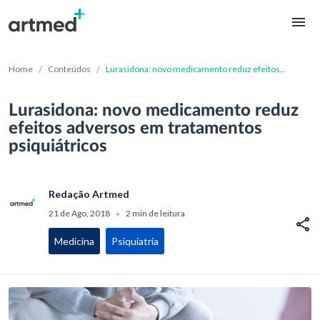
/
/
Home
Conteúdos
Lurasidona: novo medicamento reduz efeitos
adversos em tratamentos psiquiátricos
Lurasidona: novo medicamento reduz
efeitos adversos em tratamentos
psiquiátricos
Redação Artmed
21 de Ago, 2018
2 min de leitura
•
Medicina
Psiquiatria