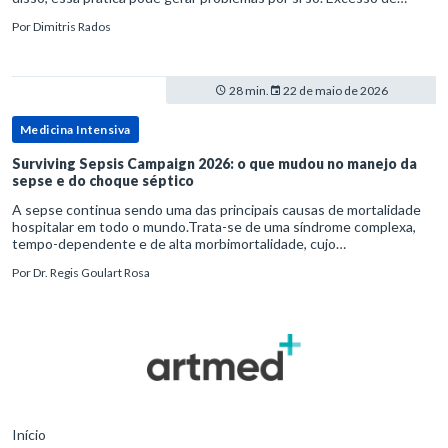
diagnósticos e de tratamentos podem advir de prevenção excessiva
Por
Dimitris Rados
28 min.
22 de maio de 2026
Medicina Intensiva
Surviving Sepsis Campaign 2026: o que mudou no manejo da
sepse e do choque séptico
A sepse continua sendo uma das principais causas de mortalidade
hospitalar em todo o mundo.Trata-se de uma síndrome complexa,
tempo-dependente e de alta morbimortalidade, cujo
reconhecimento precoce e manejo estruturado são determinantes
Por
Dr. Regis Goulart Rosa
para o desfe
Início