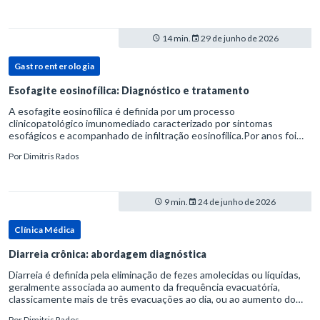
14 min.
29 de junho de 2026
Gastroenterologia
Esofagite eosinofílica: Diagnóstico e tratamento
A esofagite eosinofílica é definida por um processo
clinicopatológico imunomediado caracterizado por sintomas
esofágicos e acompanhado de infiltração eosinofílica.Por anos foi
considerada uma manifestação dentro do espectro da doença do
Por
Dimitris Rados
refluxo gastr
9 min.
24 de junho de 2026
Clínica Médica
Diarreia crônica: abordagem diagnóstica
Diarreia é definida pela eliminação de fezes amolecidas ou líquidas,
geralmente associada ao aumento da frequência evacuatória,
classicamente mais de três evacuações ao dia, ou ao aumento do
volume fecal.Na prática, a consistência das fezes costuma s
Por
Dimitris Rados