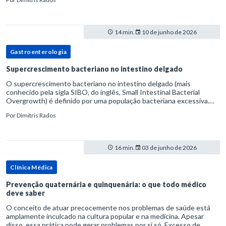
14 min.
10 de junho de 2026
Gastroenterologia
Supercrescimento bacteriano no intestino delgado
O supercrescimento bacteriano no intestino delgado (mais
conhecido pela sigla SIBO, do inglês, Small Intestinal Bacterial
Overgrowth) é definido por uma população bacteriana excessiva.
rata-se de uma forma específica de disbiose do trato digestivo. P
Por
Dimitris Rados
16 min.
03 de junho de 2026
Clínica Médica
Prevenção quaternária e quinquenária: o que todo médico
deve saber
O conceito de atuar precocemente nos problemas de saúde está
amplamente inculcado na cultura popular e na medicina. Apesar
disso, essa prática pode gerar problemas por si só. Excesso de