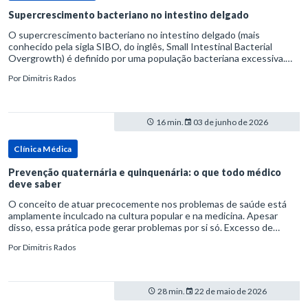
Supercrescimento bacteriano no intestino delgado
O supercrescimento bacteriano no intestino delgado (mais
conhecido pela sigla SIBO, do inglês, Small Intestinal Bacterial
Overgrowth) é definido por uma população bacteriana excessiva.
rata-se de uma forma específica de disbiose do trato digestivo. P
Por
Dimitris Rados
16 min.
03 de junho de 2026
Clínica Médica
Prevenção quaternária e quinquenária: o que todo médico
deve saber
O conceito de atuar precocemente nos problemas de saúde está
amplamente inculcado na cultura popular e na medicina. Apesar
disso, essa prática pode gerar problemas por si só. Excesso de
diagnósticos e de tratamentos podem advir de prevenção excessiva
Por
Dimitris Rados
28 min.
22 de maio de 2026