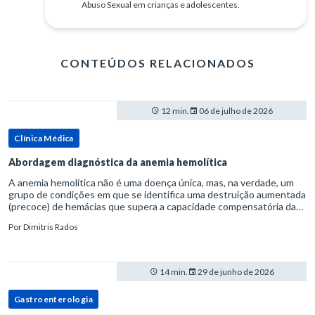
Abuso Sexual em crianças e adolescentes.
CONTEÚDOS RELACIONADOS
12 min.
06 de julho de 2026
Clínica Médica
Abordagem diagnóstica da anemia hemolítica
A anemia hemolítica não é uma doença única, mas, na verdade, um
grupo de condições em que se identifica uma destruição aumentada
(precoce) de hemácias que supera a capacidade compensatória da
medula óssea.Como a vida média normal da hemácia é de apro
Por
Dimitris Rados
14 min.
29 de junho de 2026
Gastroenterologia