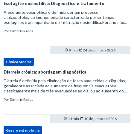
Esofagite eosinofílica: Diagnóstico e tratamento
A esofagite eosinofílica é definida por um processo
clinicopatológico imunomediado caracterizado por sintomas
esofágicos e acompanhado de infiltração eosinofílica.Por anos foi
considerada uma manifestação dentro do espectro da doença do
Por
Dimitris Rados
refluxo gastr
9 min.
24 de junho de 2026
Clínica Médica
Diarreia crônica: abordagem diagnóstica
Diarreia é definida pela eliminação de fezes amolecidas ou líquidas,
geralmente associada ao aumento da frequência evacuatória,
classicamente mais de três evacuações ao dia, ou ao aumento do
volume fecal.Na prática, a consistência das fezes costuma s
Por
Dimitris Rados
14 min.
10 de junho de 2026
Gastroenterologia