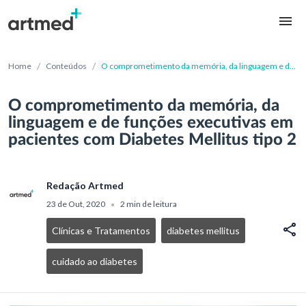
/
/
Home
Conteúdos
O comprometimento da memória, da linguagem e de
funções executivas em pacientes com Diabetes
Mellitus tipo 2
O comprometimento da memória, da
linguagem e de funções executivas em
pacientes com Diabetes Mellitus tipo 2
Redação Artmed
23 de Out, 2020
2 min de leitura
•
Clínicas e Tratamentos
diabetes mellitus
cuidado ao diabetes