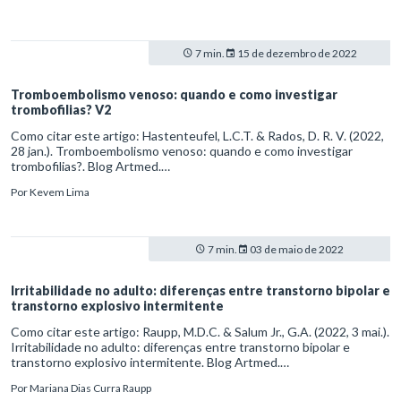
7 min.
15 de dezembro de 2022
Tromboembolismo venoso: quando e como investigar
trombofilias? V2
Como citar este artigo: Hastenteufel, L.C.T. & Rados, D. R. V. (2022,
28 jan.). Tromboembolismo venoso: quando e como investigar
trombofilias?. Blog Artmed.
https://artmed.com.br/artigos/tromboembolismo-venoso-quando-e-
Por
Kevem Lima
como-investigar-trombofilias-v2
7 min.
03 de maio de 2022
Irritabilidade no adulto: diferenças entre transtorno bipolar e
transtorno explosivo intermitente
Como citar este artigo: Raupp, M.D.C. & Salum Jr., G.A. (2022, 3 mai.).
Irritabilidade no adulto: diferenças entre transtorno bipolar e
transtorno explosivo intermitente. Blog Artmed.
https://artmed.com.br/artigos/irritabilidade-no-adulto-diferencas-
Por
Mariana Dias Curra Raupp
entre-transtorno-bipolar-e-transtorno-explosivo-intermitente