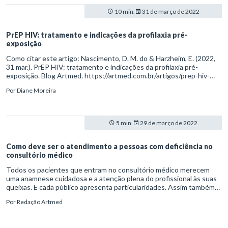
10 min.
31 de março de 2022
PrEP HIV: tratamento e indicações da profilaxia pré-
exposição
Como citar este artigo: Nascimento, D. M. do & Harzheim, E. (2022,
31 mar.). PrEP HIV: tratamento e indicações da profilaxia pré-
exposição. Blog Artmed. https://artmed.com.br/artigos/prep-hiv-
tratamento-e-indicacoes-da-profilaxia-pre-exposicao
Por
Diane Moreira
5 min.
29 de março de 2022
Como deve ser o atendimento a pessoas com deficiência no
consultório médico
Todos os pacientes que entram no consultório médico merecem
uma anamnese cuidadosa e a atenção plena do profissional às suas
queixas. E cada público apresenta particularidades. Assim também
ocorre com as pessoas com deficiências (PCDs) físicas e cognitivas.
Por
Redação Artmed
Acima de tudo, é recomendado o uso do bom senso e de habilidades
socioemocionais como a empatia.