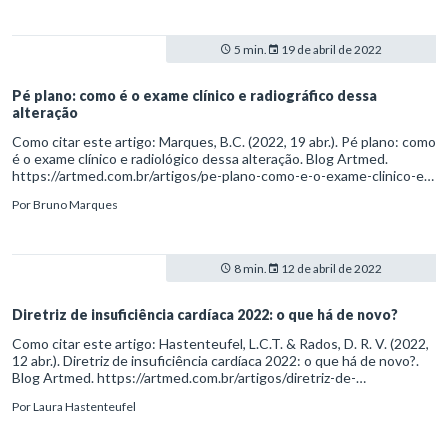
5 min.
19 de abril de 2022
Pé plano: como é o exame clínico e radiográfico dessa
alteração
Como citar este artigo: Marques, B.C. (2022, 19 abr.). Pé plano: como
é o exame clínico e radiológico dessa alteração. Blog Artmed.
https://artmed.com.br/artigos/pe-plano-como-e-o-exame-clinico-e-
radiografico-dessa-alteracao
Por
Bruno Marques
8 min.
12 de abril de 2022
Diretriz de insuficiência cardíaca 2022: o que há de novo?
Como citar este artigo: Hastenteufel, L.C.T. & Rados, D. R. V. (2022,
12 abr.). Diretriz de insuficiência cardíaca 2022: o que há de novo?.
Blog Artmed. https://artmed.com.br/artigos/diretriz-de-
insuficiencia-cardiaca-2022-o-que-ha-de-novo
Por
Laura Hastenteufel