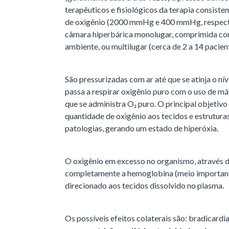
terapêuticos e fisiológicos da terapia consiste
de oxigênio (2000 mmHg e 400 mmHg, respecti
câmara hiperbárica monolugar, comprimida com
ambiente, ou multilugar (cerca de 2 a 14 pacien
São pressurizadas com ar até que se atinja o nív
passa a respirar oxigênio puro com o uso de 
que se administra O₂ puro. O principal objeti
quantidade de oxigênio aos tecidos e estrutura
patologias, gerando um estado de hiperóxia.
O oxigênio em excesso no organismo, através d
completamente a hemoglobina (meio importante
direcionado aos tecidos dissolvido no plasma.
Os possíveis efeitos colaterais são: bradicardi