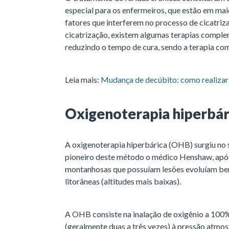
especial para os enfermeiros, que estão em mai
fatores que interferem no processo de cicatriza
cicatrização, existem algumas terapias comple
reduzindo o tempo de cura, sendo a terapia co
Leia mais:
Mudança de decúbito: como realizar 
Oxigenoterapia hiperbár
A oxigenoterapia hiperbárica (OHB) surgiu no s
pioneiro deste método o médico Henshaw, após
montanhosas que possuíam lesões evoluíam be
litorâneas (altitudes mais baixas).
A OHB consiste na inalação de oxigênio a 10
(geralmente duas a três vezes) à pressão atmosf