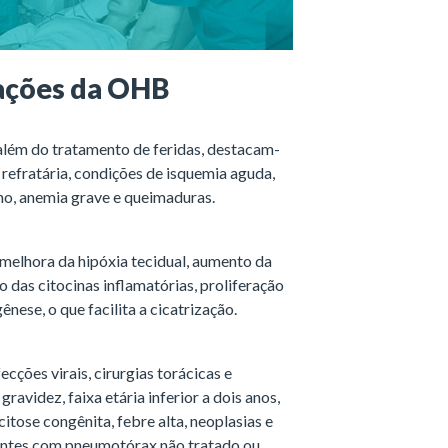
cações da OHB
 além do tratamento de feridas, destacam-
a refratária, condições de isquemia aguda,
o, anemia grave e queimaduras.
melhora da hipóxia tecidual, aumento da
 das citocinas inflamatórias, proliferação
nese, o que facilita a cicatrização.
ções virais, cirurgias torácicas e
gravidez, faixa etária inferior a dois anos,
itose congênita, febre alta, neoplasias e
ientes com pneumotórax não tratado ou