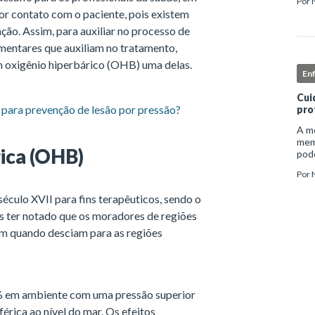
Por
inst
or contato com o paciente, pois existem
enf
ção. Assim, para auxiliar no processo de
mentares que auxiliam no tratamento,
m oxigênio hiperbárico (OHB) uma delas.
En
Cui
para prevenção de lesão por pressão?
pro
A me
mem
ica (OHB)
pode
e ap
Por
auto
éculo XVII para fins terapêuticos, sendo o
 ter notado que os moradores de regiões
m quando desciam para as regiões
0% em ambiente com uma pressão superior
érica ao nível do mar. Os efeitos