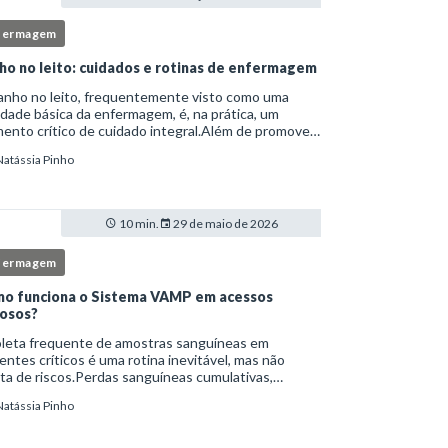
fermagem
ho no leito: cuidados e rotinas de enfermagem
anho no leito, frequentemente visto como uma
idade básica da enfermagem, é, na prática, um
nto crítico de cuidado integral.Além de promover
ene, essa intervenção permite avaliação clínica
Natássia Pinho
lhada, prevenção de complicações e fortalec
10 min.
29 de maio de 2026
fermagem
o funciona o Sistema VAMP em acessos
osos?
oleta frequente de amostras sanguíneas em
entes críticos é uma rotina inevitável, mas não
ta de riscos.Perdas sanguíneas cumulativas,
cções relacionadas ao cateter, dor repetida,
Natássia Pinho
essidade de múltiplas punções e manipulação
essiva