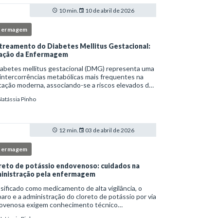
10 min.
10 de abril de 2026
fermagem
treamento do Diabetes Mellitus Gestacional:
ação da Enfermagem
iabetes mellitus gestacional (DMG) representa uma
intercorrências metabólicas mais frequentes na
ação moderna, associando-se a riscos elevados de
licações para a mãe e o feto quando não
Natássia Pinho
tificado precocemente.Neste cenário, o enferm
12 min.
03 de abril de 2026
fermagem
reto de potássio endovenoso: cuidados na
inistração pela enfermagem
sificado como medicamento de alta vigilância, o
aro e a administração do cloreto de potássio por via
ovenosa exigem conhecimento técnico
fundado, atenção rigorosa aos protocolos