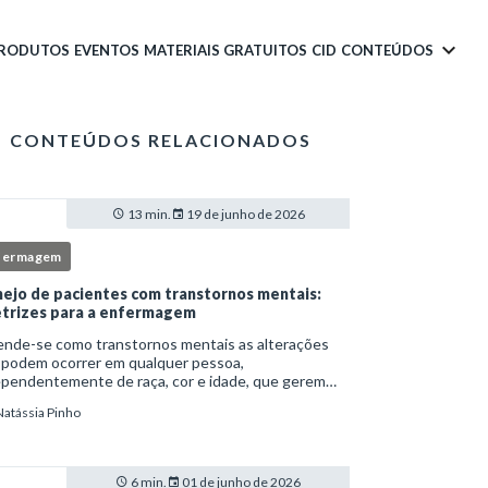
PRODUTOS
EVENTOS
MATERIAIS GRATUITOS
CID
CONTEÚDOS
CONTEÚDOS RELACIONADOS
13 min.
19 de junho de 2026
fermagem
ejo de pacientes com transtornos mentais:
etrizes para a enfermagem
ende-se como transtornos mentais as alterações
 podem ocorrer em qualquer pessoa,
ependentemente de raça, cor e idade, que gerem
imento e comprometem a vida social, física e laboral
Natássia Pinho
ndivíduo.Por isso, os transtornos psiquiátricos rep
6 min.
01 de junho de 2026