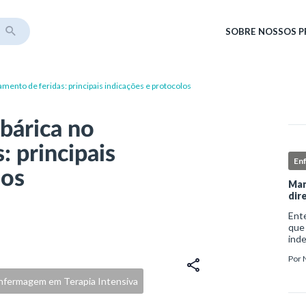
SOBRE
NOSSOS 
amento de feridas: principais indicações e protocolos
bárica no
: principais
En
los
Man
dir
Ent
que
ind
sofr
Por
do i
nfermagem em Terapia Intensiva