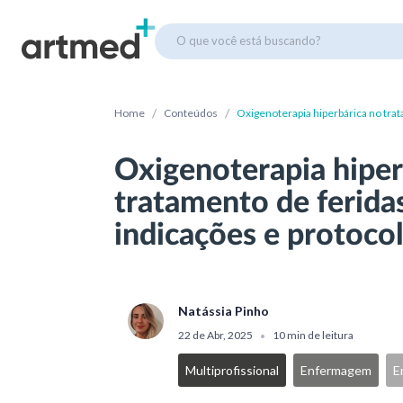
O que você está buscando?
/
/
Home
Conteúdos
Oxigenoterapia hiperbárica no trat
Oxigenoterapia hiper
tratamento de feridas
indicações e protoco
Natássia Pinho
22 de Abr, 2025
10 min de leitura
•
Multiprofissional
Enfermagem
E