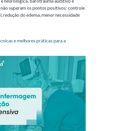
 e neurológica, barotrauma auditivo e
não superam os pontos positivos: controle
ual, redução do edema, menor necessidade
écnicas e melhores práticas para a