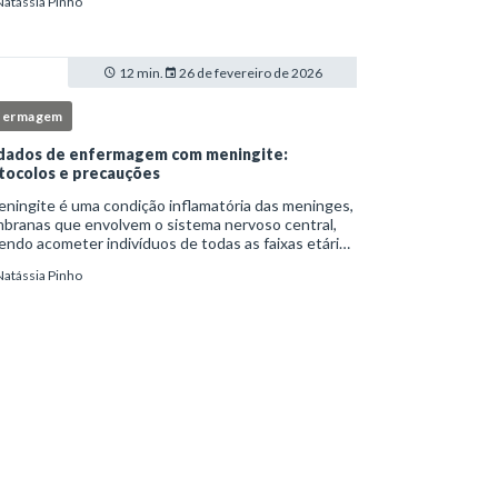
Natássia Pinho
itucionais e atuação criteriosa da equipe de
ermag
12 min.
26 de fevereiro de 2026
fermagem
dados de enfermagem com meningite:
tocolos e precauções
ningite é uma condição inflamatória das meninges,
branas que envolvem o sistema nervoso central,
ndo acometer indivíduos de todas as faixas etárias
resentar evolução clínica variável, desde quadros
Natássia Pinho
limitados até situações de extrem