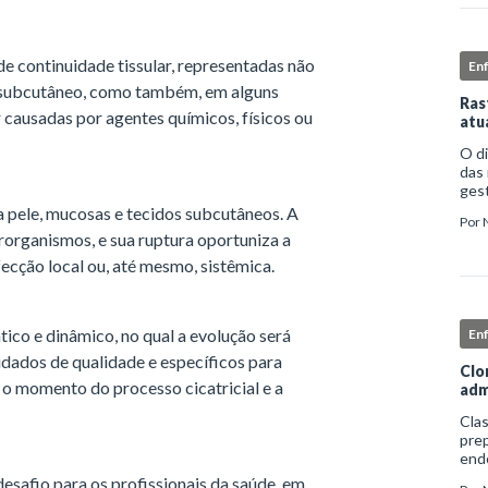
de continuidade tissular, representadas não
En
ar subcutâneo, como também, em alguns
Ras
 causadas por agentes químicos, físicos ou
atu
O d
das 
gest
comp
 a pele, mucosas e tecidos subcutâneos. A
Por
iden
crorganismos, e sua ruptura oportuniza a
ecção local ou, até mesmo, sistêmica.
ico e dinâmico, no qual a evolução será
En
dados de qualidade e específicos para
Clo
 o momento do processo cicatricial e a
adm
Clas
prep
end
apro
esafio para os profissionais da saúde, em