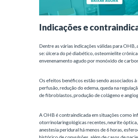
Indicações e contraindi
Dentre as várias indicações válidas para OHB,
se: úlcera do pé diabético, osteomielite crônic
envenenamento agudo por monóxido de carbon
Os efeitos benéficos estão sendo associados à 
perfusão, redução do edema, queda na regulação
de fibroblastos, produção de colágeno e angiogê
A OHB é contraindicada em situações como infec
otorrinolaringológicas recentes, neurite óptica, 
anestesia peridural há menos de 6 horas, esferoc
histórico de convulsões, além de casos de pac