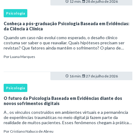
12 min.
28 de julho de 2026
Psicologia
Conheça a pós-graduação Psicologia Baseada em Evidências:
da Ciência à Clínica
Quando um caso não evolui como esperado, o desafio clínico
costuma ser saber o que reavaliar. Quais hipóteses precisam ser
revistas? Que fatores ainda mantêm o sofrimento? O plano de
tratamento continua coerente com a resposta e com as
Por
Luana Marques
necessidades d
16 min.
27 de julho de 2026
Psicologia
O futuro da Psicologia Baseada em Evidências diante dos
novos sofrimentos digitais
A , os vínculos construídos em ambientes virtuais e a permanência
de experiências traumáticas no meio digital já fazem parte da
realidade de muitos pacientes. Esses fenômenos chegam à prática
clínica antes de contar com definições consolidadas, instr
Por
Cristiano Nabuco de Abreu