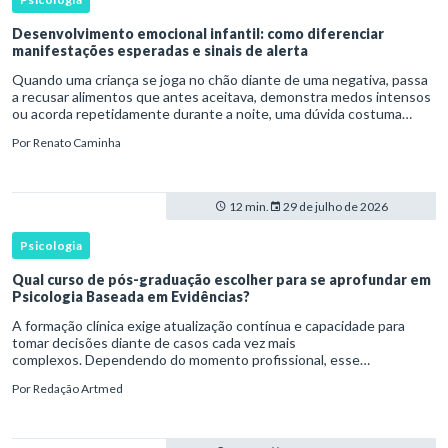
Desenvolvimento emocional infantil: como diferenciar
manifestações esperadas e sinais de alerta
Quando uma criança se joga no chão diante de uma negativa, passa
a recusar alimentos que antes aceitava, demonstra medos intensos
ou acorda repetidamente durante a noite, uma dúvida costuma
surgir: esse comportamento faz parte do desenvolvimento ou i
Por
Renato Caminha
12 min.
29 de julho de 2026
Psicologia
Qual curso de pós-graduação escolher para se aprofundar em
Psicologia Baseada em Evidências?
A formação clínica exige atualização contínua e capacidade para
tomar decisões diante de casos cada vez mais
complexos. Dependendo do momento profissional, esse
desenvolvimento pode envolver uma base ampla em , o
Por
Redação Artmed
aprofundamento em ou a especializaçã