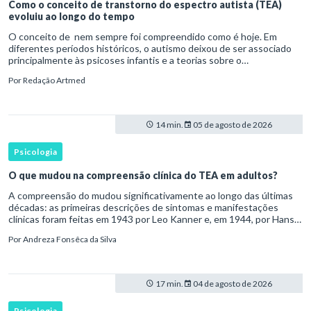
Como o conceito de transtorno do espectro autista (TEA)
evoluiu ao longo do tempo
O conceito de nem sempre foi compreendido como é hoje. Em
diferentes períodos históricos, o autismo deixou de ser associado
principalmente às psicoses infantis e a teorias sobre o
desenvolvimento humano para ser reconhecido como um
Por
Redação Artmed
transtorno do des
14 min.
05 de agosto de 2026
Psicologia
O que mudou na compreensão clínica do TEA em adultos?
A compreensão do mudou significativamente ao longo das últimas
décadas: as primeiras descrições de sintomas e manifestações
clínicas foram feitas em 1943 por Leo Kanner e, em 1944, por Hans
Asperger, a partir da observação de crianças com dificuldad
Por
Andreza Fonsêca da Silva
17 min.
04 de agosto de 2026
Psicologia