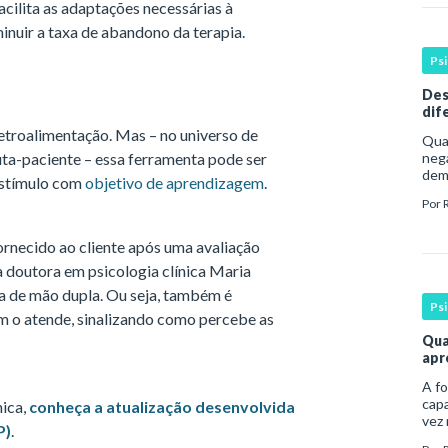
facilita as adaptações necessárias à
inuir a taxa de abandono da terapia.
Ps
Des
dif
ale
retroalimentação. Mas – no universo de
Qua
ta-paciente – essa ferramenta pode ser
nega
dem
estímulo com
objetivo de aprendizagem
.
dura
Por
com
ornecido ao cliente após uma avaliação
 a doutora em psicologia clínica Maria
ia de mão dupla. Ou seja, também é
Ps
m o atende, sinalizando como percebe as
Qua
apr
A fo
capa
ica,
conheça a atualização desenvolvida
vez
P)
.
prof