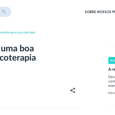
SOBRE
NOSSOS 
amenta para a psicoterapia
é uma boa
icoterapia
Ps
A r
Desde
cent
avan
cons
Por
pri
cons