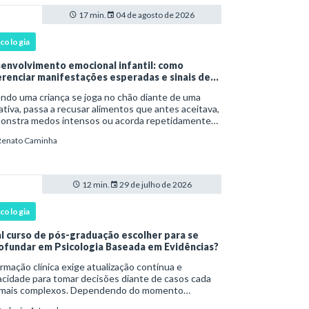
17 min.
04 de agosto de 2026
icologia
envolvimento emocional infantil: como
erenciar manifestações esperadas e sinais de
rta
ndo uma criança se joga no chão diante de uma
tiva, passa a recusar alimentos que antes aceitava,
onstra medos intensos ou acorda repetidamente
nte a noite, uma dúvida costuma surgir: esse
Renato Caminha
portamento faz parte do desenvolvimento ou i
12 min.
29 de julho de 2026
icologia
l curso de pós-graduação escolher para se
ofundar em Psicologia Baseada em Evidências?
rmação clínica exige atualização contínua e
cidade para tomar decisões diante de casos cada
 mais complexos. Dependendo do momento
issional, esse desenvolvimento pode envolver uma