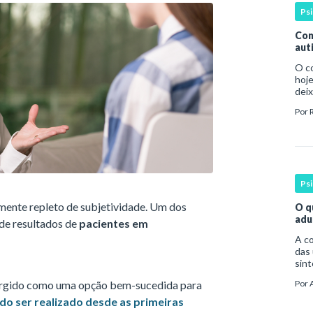
Ps
Com
aut
O c
hoje
deix
infa
Por
par
Ps
lmente repleto de subjetividade. Um dos
O q
adu
de resultados de
pacientes em
A compreen
das 
sint
por 
surgido como uma opção bem-sucedida para
Por
da o
o ser realizado desde as primeiras