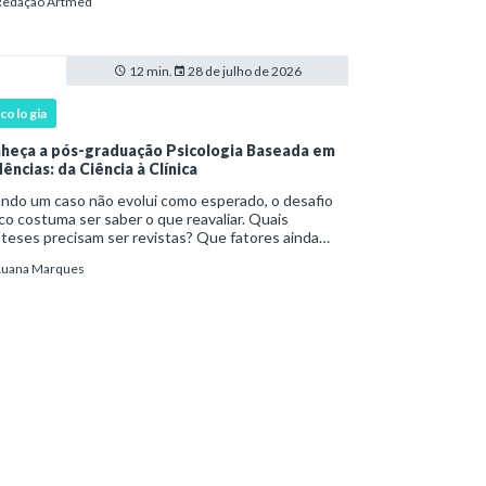
Redação Artmed
e ampla em , o aprofundamento em ou a
cializaçã
12 min.
28 de julho de 2026
icologia
heça a pós-graduação Psicologia Baseada em
ências: da Ciência à Clínica
ndo um caso não evolui como esperado, o desafio
ico costuma ser saber o que reavaliar. Quais
teses precisam ser revistas? Que fatores ainda
têm o sofrimento? O plano de tratamento continua
Luana Marques
rente com a resposta e com as necessidades d