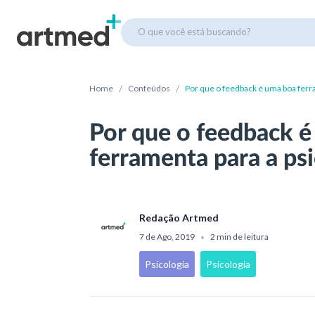
O que você está buscando?
/
/
Home
Conteúdos
Por que o feedback é uma boa ferr
Por que o feedback 
ferramenta para a ps
Redação Artmed
7 de Ago, 2019
2 min de leitura
•
Psicologia
Psicologia