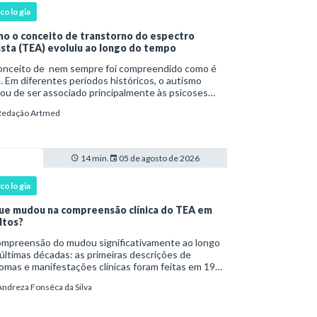
icologia
o o conceito de transtorno do espectro
ista (TEA) evoluiu ao longo do tempo
onceito de nem sempre foi compreendido como é
. Em diferentes períodos históricos, o autismo
ou de ser associado principalmente às psicoses
ntis e a teorias sobre o desenvolvimento humano
Redação Artmed
a ser reconhecido como um transtorno do des
14 min.
05 de agosto de 2026
icologia
ue mudou na compreensão clínica do TEA em
ltos?
são do mudou significativamente ao longo
últimas décadas: as primeiras descrições de
omas e manifestações clínicas foram feitas em 1943
Leo Kanner e, em 1944, por Hans Asperger, a partir
Andreza Fonsêca da Silva
bservação de crianças com dificuldad