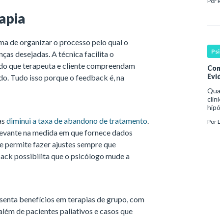
Por
bas
espe
apia
a de organizar o processo pelo qual o
Ps
ças desejadas. A técnica facilita o
do que terapeuta e cliente compreendam
Con
Evid
o. Tudo isso porque o feedback é, na
Qua
clín
hipó
man
as
diminui a taxa de abandono de tratamento
.
Por
coe
elevante na medida em que fornece dados
e permite fazer ajustes sempre que
back possibilita que o psicólogo mude a
senta benefícios em terapias de grupo, com
 além de pacientes paliativos e casos que