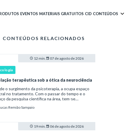
PRODUTOS
EVENTOS
MATERIAIS GRATUITOS
CID
CONTEÚDOS
CONTEÚDOS RELACIONADOS
12 min.
07 de agosto de 2026
icologia
elação terapêutica sob a ótica da neurociência
 o surgimento da psicoterapia, a ocupa espaço
ral no tratamento. Com o passar do tempo e o
ço da pesquisa científica na área, tem-se
tatado que a relação terapêutica é um dos
Lucas Remião Sampaio
ncipais mecanismos associados à mudança, sendo
ist
19 min.
06 de agosto de 2026