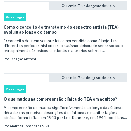
19 min.
06 de agosto de 2026
Psicologia
Como o conceito de transtorno do espectro autista (TEA)
evoluiu ao longo do tempo
O conceito de nem sempre foi compreendido como é hoje. Em
diferentes períodos históricos, o autismo deixou de ser associado
principalmente às psicoses infantis e a teorias sobre o
desenvolvimento humano para ser reconhecido como um
Por
Redação Artmed
transtorno do des
14 min.
05 de agosto de 2026
Psicologia
O que mudou na compreensão clínica do TEA em adultos?
A compreensão do mudou significativamente ao longo das últimas
décadas: as primeiras descrições de sintomas e manifestações
clínicas foram feitas em 1943 por Leo Kanner e, em 1944, por Hans
Asperger, a partir da observação de crianças com dificuldad
Por
Andreza Fonsêca da Silva