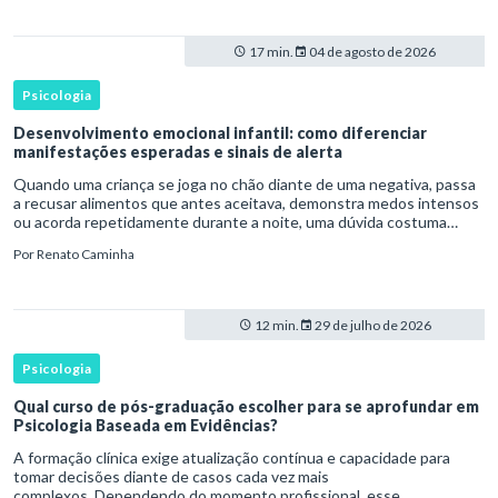
17 min.
04 de agosto de 2026
Psicologia
Desenvolvimento emocional infantil: como diferenciar
manifestações esperadas e sinais de alerta
Quando uma criança se joga no chão diante de uma negativa, passa
a recusar alimentos que antes aceitava, demonstra medos intensos
ou acorda repetidamente durante a noite, uma dúvida costuma
surgir: esse comportamento faz parte do desenvolvimento ou i
Por
Renato Caminha
12 min.
29 de julho de 2026
Psicologia
Qual curso de pós-graduação escolher para se aprofundar em
Psicologia Baseada em Evidências?
A formação clínica exige atualização contínua e capacidade para
tomar decisões diante de casos cada vez mais
complexos. Dependendo do momento profissional, esse