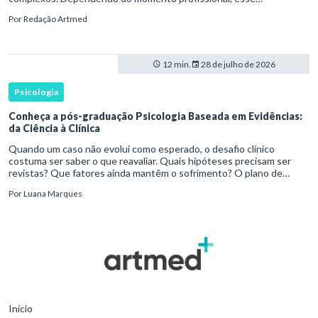
desenvolvimento pode envolver uma base ampla em , o
Por
Redação Artmed
aprofundamento em ou a especializaçã
12 min.
28 de julho de 2026
Psicologia
Conheça a pós-graduação Psicologia Baseada em Evidências:
da Ciência à Clínica
Quando um caso não evolui como esperado, o desafio clínico
costuma ser saber o que reavaliar. Quais hipóteses precisam ser
revistas? Que fatores ainda mantêm o sofrimento? O plano de
tratamento continua coerente com a resposta e com as
Por
Luana Marques
necessidades d
Início