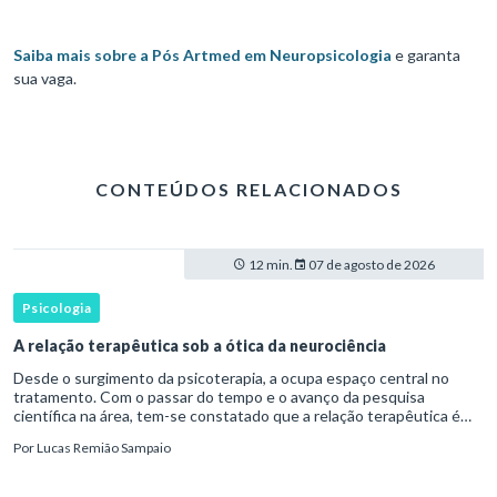
Saiba mais sobre a Pós Artmed em Neuropsicologia
e garanta
sua vaga.
CONTEÚDOS RELACIONADOS
12 min.
07 de agosto de 2026
Psicologia
A relação terapêutica sob a ótica da neurociência
Desde o surgimento da psicoterapia, a ocupa espaço central no
tratamento. Com o passar do tempo e o avanço da pesquisa
científica na área, tem-se constatado que a relação terapêutica é
um dos principais mecanismos associados à mudança, sendo consist
Por
Lucas Remião Sampaio