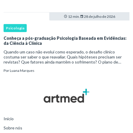
12 min.
28 de julho de 2026
Psicologia
Conheça a pós-graduação Psicologia Baseada em Evidências:
da Ciência à Clínica
Quando um caso não evolui como esperado, o desafio clínico
costuma ser saber o que reavaliar. Quais hipóteses precisam ser
revistas? Que fatores ainda mantêm o sofrimento? O plano de
tratamento continua coerente com a resposta e com as
Por
Luana Marques
necessidades d
Início
Sobre nós