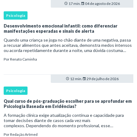
17 min.
04 de agosto de 2026
Psicologia
Desenvolvimento emocional infantil: como diferenciar
manifestações esperadas e sinais de alerta
Quando uma criança se joga no chão diante de uma negativa, passa
a recusar alimentos que antes aceitava, demonstra medos intensos
ou acorda repetidamente durante a noite, uma dúvida costuma
surgir: esse comportamento faz parte do desenvolvimento ou i
Por
Renato Caminha
12 min.
29 de julho de 2026
Psicologia
Qual curso de pós-graduação escolher para se aprofundar em
Psicologia Baseada em Evidências?
A formação clínica exige atualização contínua e capacidade para
tomar decisões diante de casos cada vez mais
complexos. Dependendo do momento profissional, esse
desenvolvimento pode envolver uma base ampla em , o
Por
Redação Artmed
aprofundamento em ou a especializaçã