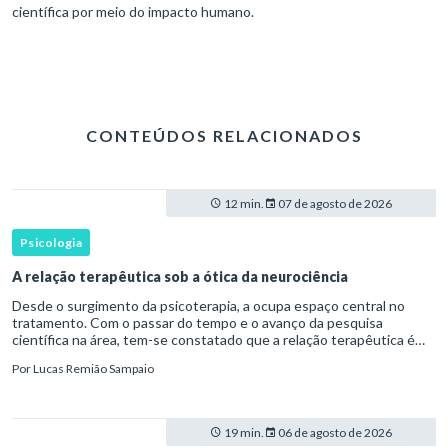
científica por meio do impacto humano.
CONTEÚDOS RELACIONADOS
12 min.
07 de agosto de 2026
Psicologia
A relação terapêutica sob a ótica da neurociência
Desde o surgimento da psicoterapia, a ocupa espaço central no
tratamento. Com o passar do tempo e o avanço da pesquisa
científica na área, tem-se constatado que a relação terapêutica é
um dos principais mecanismos associados à mudança, sendo consist
Por
Lucas Remião Sampaio
19 min.
06 de agosto de 2026