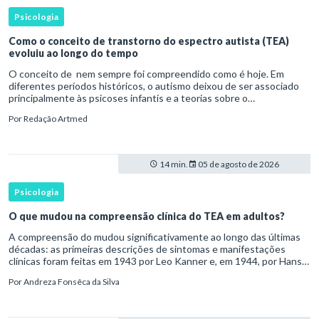
Psicologia
Como o conceito de transtorno do espectro autista (TEA)
evoluiu ao longo do tempo
O conceito de nem sempre foi compreendido como é hoje. Em
diferentes períodos históricos, o autismo deixou de ser associado
principalmente às psicoses infantis e a teorias sobre o
desenvolvimento humano para ser reconhecido como um
Por
Redação Artmed
transtorno do des
14 min.
05 de agosto de 2026
Psicologia
O que mudou na compreensão clínica do TEA em adultos?
A compreensão do mudou significativamente ao longo das últimas
décadas: as primeiras descrições de sintomas e manifestações
clínicas foram feitas em 1943 por Leo Kanner e, em 1944, por Hans
Asperger, a partir da observação de crianças com dificuldad
Por
Andreza Fonsêca da Silva