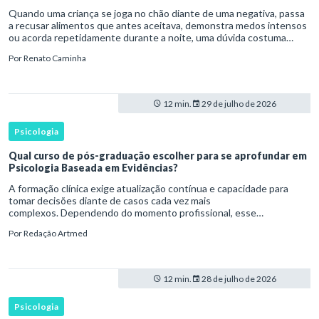
Quando uma criança se joga no chão diante de uma negativa, passa
a recusar alimentos que antes aceitava, demonstra medos intensos
ou acorda repetidamente durante a noite, uma dúvida costuma
surgir: esse comportamento faz parte do desenvolvimento ou i
Por
Renato Caminha
12 min.
29 de julho de 2026
Psicologia
Qual curso de pós-graduação escolher para se aprofundar em
Psicologia Baseada em Evidências?
A formação clínica exige atualização contínua e capacidade para
tomar decisões diante de casos cada vez mais
complexos. Dependendo do momento profissional, esse
desenvolvimento pode envolver uma base ampla em , o
Por
Redação Artmed
aprofundamento em ou a especializaçã
12 min.
28 de julho de 2026
Psicologia