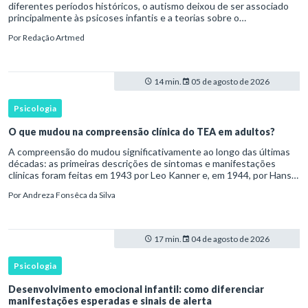
diferentes períodos históricos, o autismo deixou de ser associado
principalmente às psicoses infantis e a teorias sobre o
desenvolvimento humano para ser reconhecido como um
Por
Redação Artmed
transtorno do des
14 min.
05 de agosto de 2026
Psicologia
O que mudou na compreensão clínica do TEA em adultos?
A compreensão do mudou significativamente ao longo das últimas
décadas: as primeiras descrições de sintomas e manifestações
clínicas foram feitas em 1943 por Leo Kanner e, em 1944, por Hans
Asperger, a partir da observação de crianças com dificuldad
Por
Andreza Fonsêca da Silva
17 min.
04 de agosto de 2026
Psicologia
Desenvolvimento emocional infantil: como diferenciar
manifestações esperadas e sinais de alerta