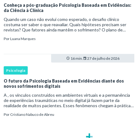
Conheça a pós-graduação Psicologia Baseada em Evidências:
da Ciência à Clínica
Quando um caso não evolui como esperado, o desafio clínico
costuma ser saber o que reavaliar. Quais hipóteses precisam ser
revistas? Que fatores ainda mantêm o sofrimento? O plano de
tratamento continua coerente com a resposta e com as
Por
Luana Marques
necessidades d
16 min.
27 de julho de 2026
Psicologia
O futuro da Psicologia Baseada em Evidências diante dos
novos sofrimentos digitais
A , os vínculos construídos em ambientes virtuais e a permanência
de experiências traumáticas no meio digital já fazem parte da
realidade de muitos pacientes. Esses fenômenos chegam à prática
clínica antes de contar com definições consolidadas, instr
Por
Cristiano Nabuco de Abreu