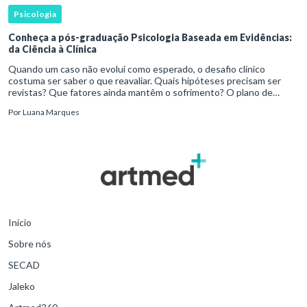
Psicologia
Conheça a pós-graduação Psicologia Baseada em Evidências:
da Ciência à Clínica
Quando um caso não evolui como esperado, o desafio clínico
costuma ser saber o que reavaliar. Quais hipóteses precisam ser
revistas? Que fatores ainda mantêm o sofrimento? O plano de
tratamento continua coerente com a resposta e com as
Por
Luana Marques
necessidades d
Início
Sobre nós
SECAD
Jaleko