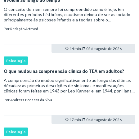
evoluiu ao longo do tempo
O conceito de nem sempre foi compreendido como é hoje. Em
diferentes períodos históricos, o autismo deixou de ser associado
principalmente às psicoses infantis e a teorias sobre o
desenvolvimento humano para ser reconhecido como um
Por
Redação Artmed
transtorno do des
14 min.
05 de agosto de 2026
Psicologia
O que mudou na compreensão clínica do TEA em adultos?
A compreensão do mudou significativamente ao longo das últimas
décadas: as primeiras descrições de sintomas e manifestações
clínicas foram feitas em 1943 por Leo Kanner e, em 1944, por Hans
Asperger, a partir da observação de crianças com dificuldad
Por
Andreza Fonsêca da Silva
17 min.
04 de agosto de 2026
Psicologia