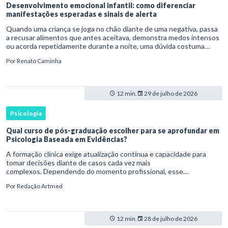
Desenvolvimento emocional infantil: como diferenciar
manifestações esperadas e sinais de alerta
Quando uma criança se joga no chão diante de uma negativa, passa
a recusar alimentos que antes aceitava, demonstra medos intensos
ou acorda repetidamente durante a noite, uma dúvida costuma
surgir: esse comportamento faz parte do desenvolvimento ou i
Por
Renato Caminha
12 min.
29 de julho de 2026
Psicologia
Qual curso de pós-graduação escolher para se aprofundar em
Psicologia Baseada em Evidências?
A formação clínica exige atualização contínua e capacidade para
tomar decisões diante de casos cada vez mais
complexos. Dependendo do momento profissional, esse
desenvolvimento pode envolver uma base ampla em , o
Por
Redação Artmed
aprofundamento em ou a especializaçã
12 min.
28 de julho de 2026