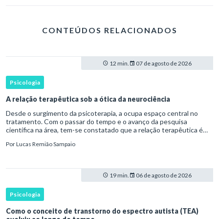
CONTEÚDOS RELACIONADOS
12 min.
07 de agosto de 2026
Psicologia
A relação terapêutica sob a ótica da neurociência
Desde o surgimento da psicoterapia, a ocupa espaço central no
tratamento. Com o passar do tempo e o avanço da pesquisa
científica na área, tem-se constatado que a relação terapêutica é
um dos principais mecanismos associados à mudança, sendo consist
Por
Lucas Remião Sampaio
19 min.
06 de agosto de 2026
Psicologia
Como o conceito de transtorno do espectro autista (TEA)