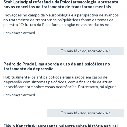
Stahl, principal referência da Psicofarmacologia, apresenta
novos conceitos no tratamento de transtornos mentais
Inovações no campo da Neurobiologia e a perspectiva de avanços
no tratamento de transtornos psiquiátricos foram os temas da
palestra “O futuro da Psicofarmacologia: novos produtos no
pipeline”. A apresentação do psiquiatra americano Stephen Stahl
Por
Redação Artmed
aconteceu durante o lançamento do aplicativo Artmed +Rápida PSI,
em um evento online e gratuito promovido pela Artmed. O webinar
“Saúde mental na era digital: tomada de decisão ágil e precisa no
tratamento dos transtornos mentais” ocorreu no dia 1º de
2 min.
25 de janeiro de 2021
dezembro de 2020 e teve apoio do Brazilian Institute of Practical
Pharmacology (BIPP) e do Neuroscience Education Institute (NEI).
Pedro do Prado Lima aborda o uso de antipsicóticos no
tratamento da depressão
Habitualmente, os antipsicóticos eram usados em casos de
depressão com sintomas psicóticos, com a finalidade de atuar
especificamente sobre essas ocorrências. Entretanto, há alguns
anos, vem sendo constatado que esses fármacos modificam ou
Por
Redação Artmed
intensificam o efeito de antidepressivos por meio da associação. Na
palestra “O uso de antipsicóticos no tratamento da depressão”, o
médico psiquiatra Pedro do Prado Lima abordou essa estratégia no
tratamento da depressão resistente.
2 min.
20 de janeiro de 2021
Flávio Kapczinski apresenta palestra sobre história natural