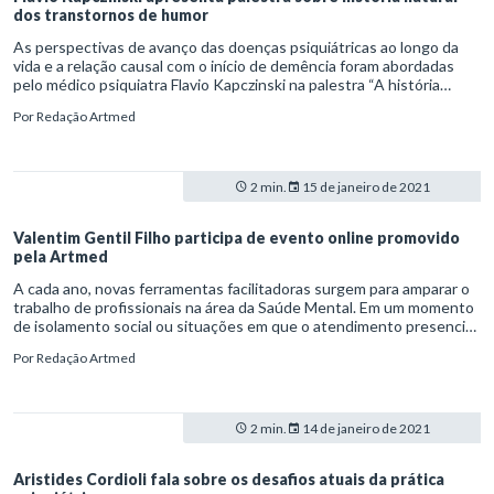
dos transtornos de humor
As perspectivas de avanço das doenças psiquiátricas ao longo da
vida e a relação causal com o início de demência foram abordadas
pelo médico psiquiatra Flavio Kapczinski na palestra “A história
natural dos transtornos de humor”. A apresentação aconteceu
Por
Redação Artmed
durante o lançamento do aplicativo Artmed +Rápida PSI, em um
evento online e gratuito promovido pela Artmed. O webinar “Saúde
mental na era digital: tomada de decisão ágil e precisa no
tratamento dos transtornos mentais” ocorreu no dia 1º de
2 min.
15 de janeiro de 2021
dezembro de 2020 e teve apoio do Brazilian Institute of Practical
Pharmacology (BIPP) e do Neuroscience Education Institute (NEI).
Valentim Gentil Filho participa de evento online promovido
pela Artmed
A cada ano, novas ferramentas facilitadoras surgem para amparar o
trabalho de profissionais na área da Saúde Mental. Em um momento
de isolamento social ou situações em que o atendimento presencial
não é possível, as tecnologias se consagram como aliadas na
Por
Redação Artmed
continuidade dos tratamentos. Na sua palestra “Para usar bem uma
inovação, cuide da sua formação”, o médico psiquiatra Valentim
Gentil Filho falou sobre a importância do conhecimento profissional
para usufruir dos novos métodos de trabalho.
2 min.
14 de janeiro de 2021
Aristides Cordioli fala sobre os desafios atuais da prática