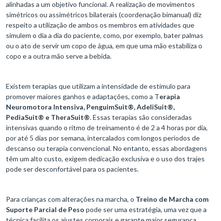
alinhadas a um objetivo funcional. A realização de movimentos
simétricos ou assimétricos bilaterais (coordenação bimanual) diz
respeito a utilização de ambos os membros em atividades que
simulem o dia a dia do paciente, como, por exemplo, bater palmas
ou o ato de servir um copo de água, em que uma mão estabiliza o
copo e a outra mão serve a bebida.
Existem terapias que utilizam a intensidade de estímulo para
promover maiores ganhos e adaptações, como a T
erapia
Neuromotora Intensiva, PenguimSuit®, AdeliSuit®,
PediaSuit® e TheraSuit®
. Essas terapias são consideradas
intensivas quando o ritmo de treinamento é de 2 a 4 horas por dia,
por até 5 dias por semana, intercalados com longos períodos de
descanso ou terapia convencional. No entanto, essas abordagens
têm um alto custo, exigem dedicação exclusiva e o uso dos trajes
pode ser desconfortável para os pacientes.
Para crianças com alterações na marcha, o
Treino de Marcha com
Suporte Parcial de Peso
pode ser uma estratégia, uma vez que a
técnica facilita os ajustes corporais e garante maior segurança