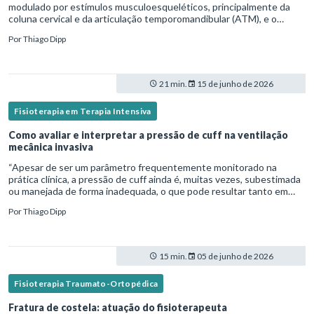
modulado por estímulos musculoesqueléticos, principalmente da
coluna cervical e da articulação temporomandibular (ATM), e o
fisioterapeuta atua diretamente na avaliação e no tratamento des
Por
Thiago Dipp
21 min.
15 de junho de 2026
Fisioterapia em Terapia Intensiva
Como avaliar e interpretar a pressão de cuff na ventilação
mecânica invasiva
“Apesar de ser um parâmetro frequentemente monitorado na
prática clínica, a pressão de cuff ainda é, muitas vezes, subestimada
ou manejada de forma inadequada, o que pode resultar tanto em
microaspiração quanto em lesões traqueais significativas. Em
Por
Thiago Dipp
15 min.
05 de junho de 2026
Fisioterapia Traumato-Ortopédica
Fratura de costela: atuação do fisioterapeuta