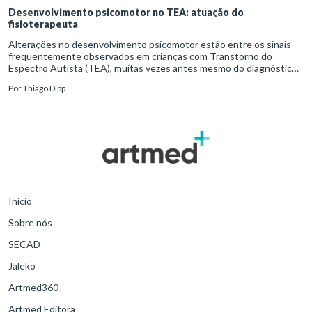
Desenvolvimento psicomotor no TEA: atuação do
fisioterapeuta
Alterações no desenvolvimento psicomotor estão entre os sinais
frequentemente observados em crianças com Transtorno do
Espectro Autista (TEA), muitas vezes antes mesmo do diagnóstico
formal.Diante disso, a atuação do fisioterapeuta vai além da reabil
Por
Thiago Dipp
Início
Sobre nós
SECAD
Jaleko
Artmed360
Artmed Editora