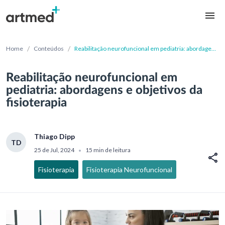
/
/
Home
Conteúdos
Reabilitação neurofuncional em pediatria: abordagens
e objetivos da fisioterapia
Reabilitação neurofuncional em
pediatria: abordagens e objetivos da
fisioterapia
Thiago Dipp
TD
25 de Jul, 2024
15 min de leitura
•
Fisioterapia
Fisioterapia Neurofuncional