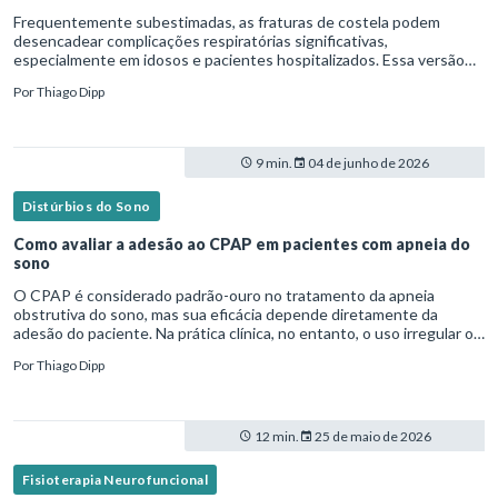
Frequentemente subestimadas, as fraturas de costela podem
desencadear complicações respiratórias significativas,
especialmente em idosos e pacientes hospitalizados. Essa versão
fica mais fluida para leitura em blogs e materiais científicos.Nesse
Por
Thiago Dipp
cená
9 min.
04 de junho de 2026
Distúrbios do Sono
Como avaliar a adesão ao CPAP em pacientes com apneia do
sono
O CPAP é considerado padrão-ouro no tratamento da apneia
obstrutiva do sono, mas sua eficácia depende diretamente da
adesão do paciente. Na prática clínica, no entanto, o uso irregular ou
inadequado ainda é uma realidade frequente. Diante disso, surg
Por
Thiago Dipp
12 min.
25 de maio de 2026
Fisioterapia Neurofuncional