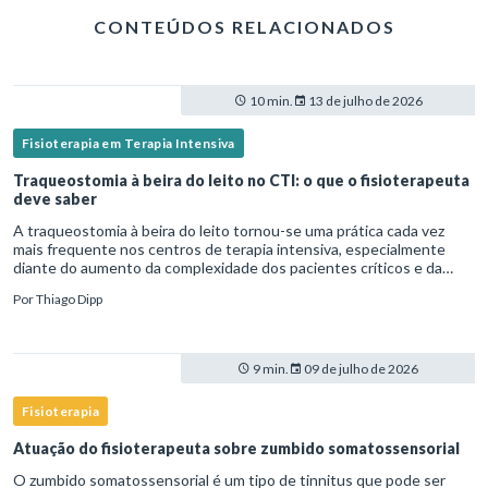
CONTEÚDOS RELACIONADOS
10 min.
13 de julho de 2026
Fisioterapia em Terapia Intensiva
Traqueostomia à beira do leito no CTI: o que o fisioterapeuta
deve saber
A traqueostomia à beira do leito tornou-se uma prática cada vez
mais frequente nos centros de terapia intensiva, especialmente
diante do aumento da complexidade dos pacientes críticos e da
necessidade de ventilação mecânica prolongada.Nesse cenário,
Por
Thiago Dipp
9 min.
09 de julho de 2026
Fisioterapia
Atuação do fisioterapeuta sobre zumbido somatossensorial
O zumbido somatossensorial é um tipo de tinnitus que pode ser