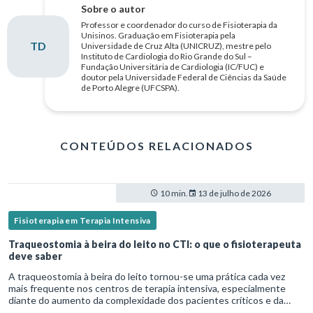
Sobre o autor
Professor e coordenador do curso de Fisioterapia da
Unisinos. Graduação em Fisioterapia pela
TD
Universidade de Cruz Alta (UNICRUZ), mestre pelo
Instituto de Cardiologia do Rio Grande do Sul –
Fundação Universitária de Cardiologia (IC/FUC) e
doutor pela Universidade Federal de Ciências da Saúde
de Porto Alegre (UFCSPA).
CONTEÚDOS RELACIONADOS
10 min.
13 de julho de 2026
Fisioterapia em Terapia Intensiva
Traqueostomia à beira do leito no CTI: o que o fisioterapeuta
deve saber
A traqueostomia à beira do leito tornou-se uma prática cada vez
mais frequente nos centros de terapia intensiva, especialmente
diante do aumento da complexidade dos pacientes críticos e da
necessidade de ventilação mecânica prolongada.Nesse cenário,