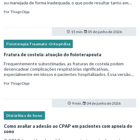
ou manejada de forma inadequada, o que pode resultar tanto em
microaspiração quanto em lesões traqueais significativas. Em
Por
Thiago Dipp
15 min.
05 de junho de 2026
Fisioterapia Traumato-Ortopédica
Fratura de costela: atuação do fisioterapeuta
Frequentemente subestimadas, as fraturas de costela podem
desencadear complicações respiratórias significativas,
especialmente em idosos e pacientes hospitalizados. Essa versão
fica mais fluida para leitura em blogs e materiais científicos.Nesse
Por
Thiago Dipp
cená
9 min.
04 de junho de 2026
Distúrbios do Sono
Como avaliar a adesão ao CPAP em pacientes com apneia do
sono