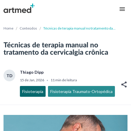
/
/
Home
Conteúdos
Técnicas de terapia manual no tratamento da
cervicalgia crônica
Técnicas de terapia manual no
tratamento da cervicalgia crônica
Thiago Dipp
TD
15 de Jan, 2026
11 min de leitura
•
Fisioterapia
Fisioterapia Traumato-Ortopédica