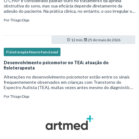
O CPAP é considerado padrão-ouro no tratamento da apneia
obstrutiva do sono, mas sua eficácia depende diretamente da
adesão do paciente. Na prática clínica, no entanto, o uso irregular ou
inadequado ainda é uma realidade frequente. Diante disso, surg
Por
Thiago Dipp
12 min.
25 de maio de 2026
Fisioterapia Neurofuncional
Desenvolvimento psicomotor no TEA: atuação do
fisioterapeuta
Alterações no desenvolvimento psicomotor estão entre os sinais
frequentemente observados em crianças com Transtorno do
Espectro Autista (TEA), muitas vezes antes mesmo do diagnóstico
formal.Diante disso, a atuação do fisioterapeuta vai além da reabil
Por
Thiago Dipp