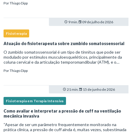
Por
Thiago Dipp
9 min.
09 de julho de 2026
Fisioterapia
Atuação do fisioterapeuta sobre zumbido somatossensorial
O zumbido somatossensorial é um tipo de tinnitus que pode ser
modulado por estímulos musculoesqueléticos, principalmente da
coluna cervical e da articulação temporomandibular (ATM), e o
fisioterapeuta atua diretamente na avaliação e no tratamento des
Por
Thiago Dipp
21 min.
15 de junho de 2026
Fisioterapia em Terapia Intensiva
Como avaliar e interpretar a pressão de cuff na ventilação
mecânica invasiva
“Apesar de ser um parâmetro frequentemente monitorado na
prática clínica, a pressão de cuff ainda é, muitas vezes, subestimada