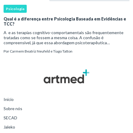
Psicologia
Qual é a diferença entre Psicologia Baseada em Evidências e
TCC?
A e as terapias cognitivo-comportamentais são frequentemente
tratadas como se fossem a mesma coisa. A confusão é
compreensível, já que essa abordagem psicoterapêutica
desenvolveu uma relação histórica próxima com pesquisas
Por
Carmem Beatriz Neufeld e Tiago Tatton
experimentais, protocolos
Início
Sobre nós
SECAD
Jaleko