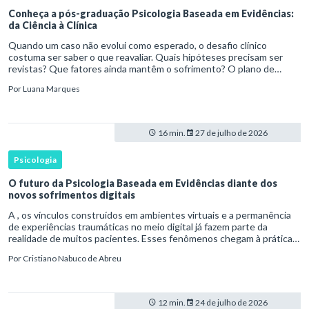
Conheça a pós-graduação Psicologia Baseada em Evidências:
da Ciência à Clínica
Quando um caso não evolui como esperado, o desafio clínico
costuma ser saber o que reavaliar. Quais hipóteses precisam ser
revistas? Que fatores ainda mantêm o sofrimento? O plano de
tratamento continua coerente com a resposta e com as
Por
Luana Marques
necessidades d
16 min.
27 de julho de 2026
Psicologia
O futuro da Psicologia Baseada em Evidências diante dos
novos sofrimentos digitais
A , os vínculos construídos em ambientes virtuais e a permanência
de experiências traumáticas no meio digital já fazem parte da
realidade de muitos pacientes. Esses fenômenos chegam à prática
clínica antes de contar com definições consolidadas, instr
Por
Cristiano Nabuco de Abreu
12 min.
24 de julho de 2026