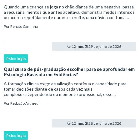
Quando uma criança se joga no chão diante de uma negativa, passa
a recusar alimentos que antes aceitava, demonstra medos intensos
ou acorda repetidamente durante a noite, uma dúvida costuma
surgir: esse comportamento faz parte do desenvolvimento ou i
Por
Renato Caminha
12 min.
29 de julho de 2026
Psicologia
Qual curso de pós-graduação escolher para se aprofundar em
Psicologia Baseada em Evidências?
A formação clínica exige atualização contínua e capacidade para
tomar decisões diante de casos cada vez mais
complexos. Dependendo do momento profissional, esse
desenvolvimento pode envolver uma base ampla em , o
Por
Redação Artmed
aprofundamento em ou a especializaçã
12 min.
28 de julho de 2026
Psicologia