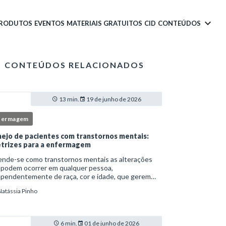
PRODUTOS
EVENTOS
MATERIAIS GRATUITOS
CID
CONTEÚDOS
CONTEÚDOS RELACIONADOS
13 min.
19 de junho de 2026
fermagem
ejo de pacientes com transtornos mentais:
etrizes para a enfermagem
ende-se como transtornos mentais as alterações
 podem ocorrer em qualquer pessoa,
ependentemente de raça, cor e idade, que gerem
imento e comprometem a vida social, física e laboral
Natássia Pinho
ndivíduo.Por isso, os transtornos psiquiátricos rep
6 min.
01 de junho de 2026