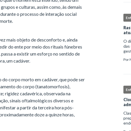
 grupos e culturas, assim como, às demais
durante o processo de interação social
En
 morte.
Ras
atu
vez mais objeto de desconforto e, ainda
O d
das 
dir do ente por meio dos rituais fúnebres
gest
passa a existir um esforço no sentido de
comp
Por
ora, um cadáver.
iden
o do corpo morto em cadáver, que pode ser
friamento do corpo (tanatomorfosis),
En
e; rigidez cadavérica, observada na
Clo
ção, sinais oftalmológicos diversos e
adm
ifestar a partir da terceira hora pós-
Clas
aproximadamente doze a quinze horas,
prep
end
apro