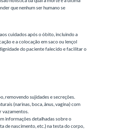
ão holística da qual a morte é a última
tender que nenhum ser humano se
os cuidados após o óbito, incluindo a
icação e a colocação em saco ou lençol
ignidade do paciente falecido e facilitar o
o, removendo sujidades e secreções.
turais (narinas, boca, ânus, vagina) com
ar vazamentos.
om informações detalhadas sobre o
a de nascimento, etc.) na testa do corpo,