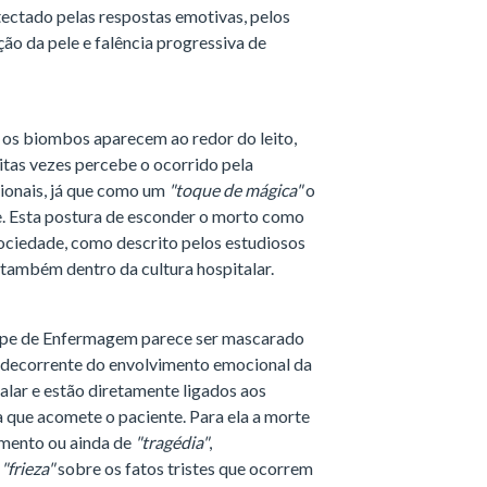
tectado pelas respostas emotivas, pelos
ão da pele e falência progressiva de
, os biombos aparecem ao redor do leito,
itas vezes percebe o ocorrido pela
sionais, já que como um
"toque de mágica"
o
te. Esta postura de esconder o morto como
ociedade, como descrito pelos estudiosos
 também dentro da cultura hospitalar.
ipe de Enfermagem parece ser mascarado
o decorrente do envolvimento emocional da
alar e estão diretamente ligados aos
ia que acomete o paciente. Para ela a morte
mento ou ainda de
"tragédia"
,
e
"frieza"
sobre os fatos tristes que ocorrem