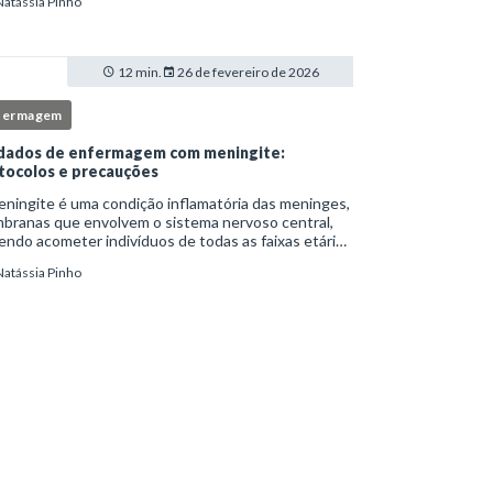
Natássia Pinho
itucionais e atuação criteriosa da equipe de
ermag
12 min.
26 de fevereiro de 2026
fermagem
dados de enfermagem com meningite:
tocolos e precauções
ningite é uma condição inflamatória das meninges,
branas que envolvem o sistema nervoso central,
ndo acometer indivíduos de todas as faixas etárias
resentar evolução clínica variável, desde quadros
Natássia Pinho
limitados até situações de extrem