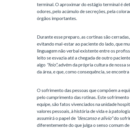
terminal. O aproximar do estágio terminal é de
odores, pelo acúmulo de secreções, pela coloraç
órgãos importantes.
Durante esse preparo, as cortinas são cerradas
evitando mal-estar ao paciente do lado, que mu
linguagem não verbal existente entre os profis
leito se esvazia até a chegada de outro pacien
algo
"feio",
advém da própria cultura de nossa s
da área, e que, como consequência, se encontra
O sofrimento das pessoas que compõem a equ
pelo cumprimento das rotinas. Este sofriment
equipe, são fatos vivenciados na unidade hospit
valores pessoais, à história de vida e à patolog
assumirá o papel de
"descanso e alívio"
do sofri
diferentemente do que julga o senso comum d