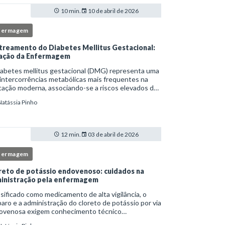
10 min.
10 de abril de 2026
fermagem
treamento do Diabetes Mellitus Gestacional:
ação da Enfermagem
iabetes mellitus gestacional (DMG) representa uma
intercorrências metabólicas mais frequentes na
ação moderna, associando-se a riscos elevados de
licações para a mãe e o feto quando não
Natássia Pinho
tificado precocemente.Neste cenário, o enferm
12 min.
03 de abril de 2026
fermagem
reto de potássio endovenoso: cuidados na
inistração pela enfermagem
sificado como medicamento de alta vigilância, o
aro e a administração do cloreto de potássio por via
ovenosa exigem conhecimento técnico
fundado, atenção rigorosa aos protocolos