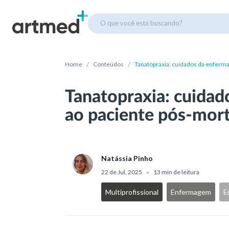
O que você está buscando?
/
/
Home
Conteúdos
Tanatopraxia: cuidados da enferm
Tanatopraxia: cuida
ao paciente pós-mor
Natássia Pinho
22 de Jul, 2025
13 min de leitura
•
Multiprofissional
Enfermagem
E