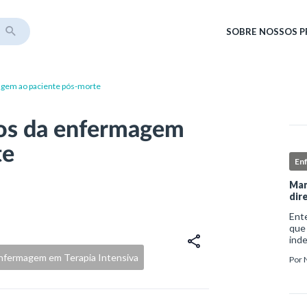
SOBRE
NOSSOS 
agem ao paciente pós-morte
dos da enfermagem
te
En
Man
dir
Ent
que
ind
sofr
nfermagem em Terapia Intensiva
Por
do i