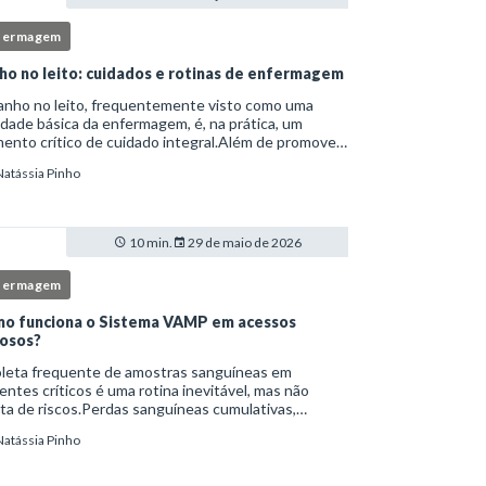
fermagem
ho no leito: cuidados e rotinas de enfermagem
anho no leito, frequentemente visto como uma
idade básica da enfermagem, é, na prática, um
nto crítico de cuidado integral.Além de promover
ene, essa intervenção permite avaliação clínica
Natássia Pinho
lhada, prevenção de complicações e fortalec
10 min.
29 de maio de 2026
fermagem
o funciona o Sistema VAMP em acessos
osos?
oleta frequente de amostras sanguíneas em
entes críticos é uma rotina inevitável, mas não
ta de riscos.Perdas sanguíneas cumulativas,
cções relacionadas ao cateter, dor repetida,
Natássia Pinho
essidade de múltiplas punções e manipulação
essiva