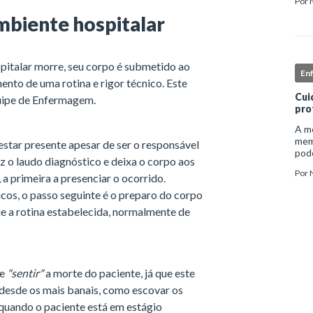
Por
inst
enf
biente hospitalar
pitalar morre, seu corpo é submetido ao
En
ento de uma rotina e rigor técnico. Este
Cui
quipe de Enfermagem.
pro
A me
mem
tar presente apesar de ser o responsável
pode
az o laudo diagnóstico e deixa o corpo aos
e ap
Por
auto
a primeira a presenciar o ocorrido.
cos, o passo seguinte é o preparo do corpo
ue a rotina estabelecida, normalmente de
 e
"sentir"
a morte do paciente, já que este
 desde os mais banais, como escovar os
 quando o paciente está em estágio