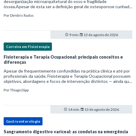
desorganização microarquitetural do osso e fragilidade
óssea.Apesar de esta ser a definição geral de osteoporose cunhada
pela Organização Mundial da Saúde, ela tem um enfoque
Por
Dimitris Rados
patofisiológico, e não c
9 min.
13 de agosto de 2026
Carreira em Fisioterapia
Fisioterapia e Terapia Ocupacional: principais conceitos e
diferenças
Apesar de frequentemente confundidas na prática clínica e até por
profissionais da saúde, Fisioterapia e Terapia Ocupacional possuem
objetivos, abordagens e focos de intervenção distintos — ainda que
complementares. Entender essas diferenças é essenc
Por
Thiago Dipp
14 min.
13 de agosto de 2026
Gastroenterologia
Sangramento digestivo variceal: as condutas na emergência