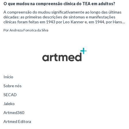
O que mudou na compreensão clínica do TEA em adultos?
A compreensão do mudou significativamente ao longo das últimas
décadas: as primeiras descrições de sintomas e manifestações
clínicas foram feitas em 1943 por Leo Kanner e, em 1944, por Hans
Asperger, a partir da observação de crianças com dificuldad
Por
Andreza Fonsêca da Silva
Início
Sobre nós
SECAD
Jaleko
Artmed360
Artmed Editora