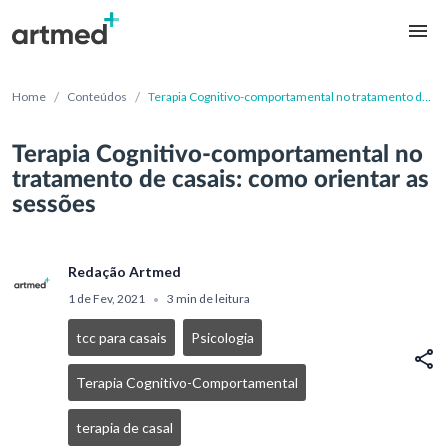
/
/
Home
Conteúdos
Terapia Cognitivo-comportamental no tratamento de
casais: como orientar as sessões
Terapia Cognitivo-comportamental no
tratamento de casais: como orientar as
sessões
Redação Artmed
1 de Fev, 2021
3 min de leitura
•
tcc para casais
Psicologia
Terapia Cognitivo-Comportamental
terapia de casal