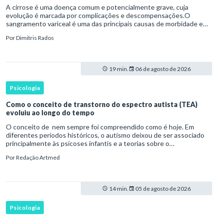
A cirrose é uma doença comum e potencialmente grave, cuja
evolução é marcada por complicações e descompensações.O
sangramento variceal é uma das principais causas de morbidade e
mortalidade para pessoas com cirrose.Ele é causado pela
Por
Dimitris Rados
hipertensão port
19 min.
06 de agosto de 2026
Psicologia
Como o conceito de transtorno do espectro autista (TEA)
evoluiu ao longo do tempo
O conceito de nem sempre foi compreendido como é hoje. Em
diferentes períodos históricos, o autismo deixou de ser associado
principalmente às psicoses infantis e a teorias sobre o
desenvolvimento humano para ser reconhecido como um
Por
Redação Artmed
transtorno do des
14 min.
05 de agosto de 2026
Psicologia