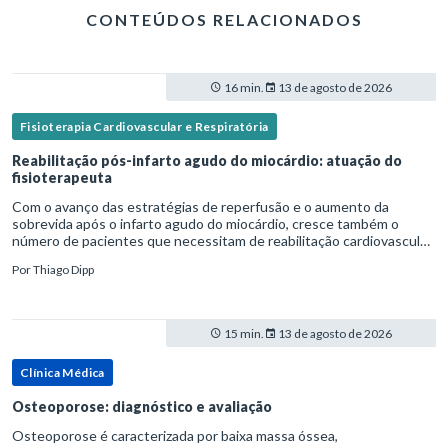
CONTEÚDOS RELACIONADOS
16 min.
13 de agosto de 2026
Fisioterapia Cardiovascular e Respiratória
Reabilitação pós-infarto agudo do miocárdio: atuação do
fisioterapeuta
Com o avanço das estratégias de reperfusão e o aumento da
sobrevida após o infarto agudo do miocárdio, cresce também o
número de pacientes que necessitam de reabilitação cardiovascular
estruturada.Nesse contexto, o fisioterapeuta assume um papel estr
Por
Thiago Dipp
15 min.
13 de agosto de 2026
Clínica Médica
Osteoporose: diagnóstico e avaliação
Osteoporose é caracterizada por baixa massa óssea,