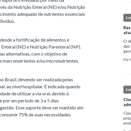
vés da Nutrição Enteral (NE) e/ou Nutrição
ecimento adequado de nutrientes essenciais
En
divíduo.
Ras
atu
esde a fortificação de alimentos e
O d
das 
 Enteral (NE) e Nutrição Parenteral (NP).
gest
as alternativas, com o objetivo de
comp
Por
e macronutrientes e/ou micronutrientes.
iden
 Brasil, devendo ser realizada pelas
al, ao nível hospitalar. É indicada quando
En
dade de utilizar a via oral, devido à
Clo
te por um período de 3 a 5 dias
adm
gestão. Esse suporte deve ser mantido até
Clas
e consumir 75% de suas necessidades
prep
end
apro