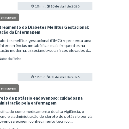
10 min.
10 de abril de 2026
fermagem
treamento do Diabetes Mellitus Gestacional:
ação da Enfermagem
iabetes mellitus gestacional (DMG) representa uma
intercorrências metabólicas mais frequentes na
ação moderna, associando-se a riscos elevados de
licações para a mãe e o feto quando não
Natássia Pinho
tificado precocemente.Neste cenário, o enferm
12 min.
03 de abril de 2026
fermagem
reto de potássio endovenoso: cuidados na
inistração pela enfermagem
sificado como medicamento de alta vigilância, o
aro e a administração do cloreto de potássio por via
ovenosa exigem conhecimento técnico
fundado, atenção rigorosa aos protocolos