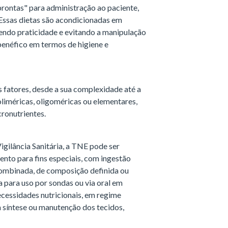
prontas" para administração ao paciente,
 Essas dietas são acondicionadas em
endo praticidade e evitando a manipulação
 benéfico em termos de higiene e
 fatores, desde a sua complexidade até a
liméricas, oligoméricas ou elementares,
ronutrientes.
gilância Sanitária, a TNE pode ser
nto para fins especiais, com ingestão
 combinada, de composição definida ou
 para uso por sondas ou via oral em
ecessidades nutricionais, em regime
 a síntese ou manutenção dos tecidos,