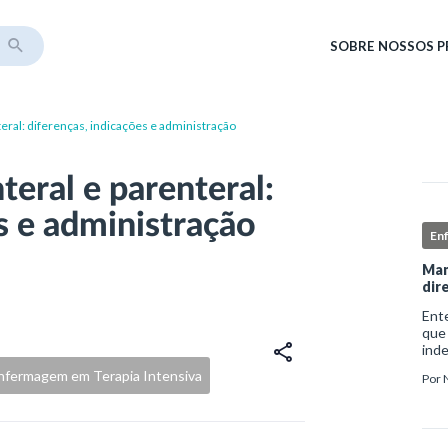
SOBRE
NOSSOS 
teral: diferenças, indicações e administração
teral e parenteral:
s e administração
En
Man
dir
Ent
que
ind
sofr
nfermagem em Terapia Intensiva
Por
do i