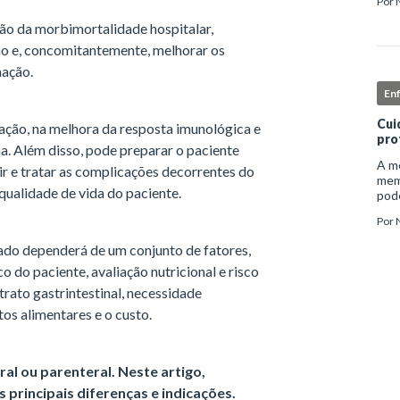
Por
inst
enf
ção da morbimortalidade hospitalar,
ção e, concomitantemente, melhorar os
nação.
En
Cui
ação, na melhora da resposta imunológica e
pro
. Além disso, pode preparar o paciente
A me
ir e tratar as complicações decorrentes do
mem
ualidade de vida do paciente.
pode
e ap
Por
auto
tado dependerá de um conjunto de fatores,
co do paciente, avaliação nutricional e risco
trato gastrintestinal, necessidade
tos alimentares e o custo.
ral ou parenteral. Neste artigo,
 principais diferenças e indicações.