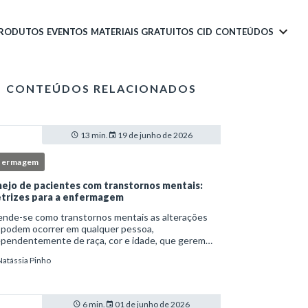
PRODUTOS
EVENTOS
MATERIAIS GRATUITOS
CID
CONTEÚDOS
CONTEÚDOS RELACIONADOS
13 min.
19 de junho de 2026
fermagem
ejo de pacientes com transtornos mentais:
etrizes para a enfermagem
ende-se como transtornos mentais as alterações
 podem ocorrer em qualquer pessoa,
ependentemente de raça, cor e idade, que gerem
imento e comprometem a vida social, física e laboral
Natássia Pinho
ndivíduo.Por isso, os transtornos psiquiátricos rep
6 min.
01 de junho de 2026