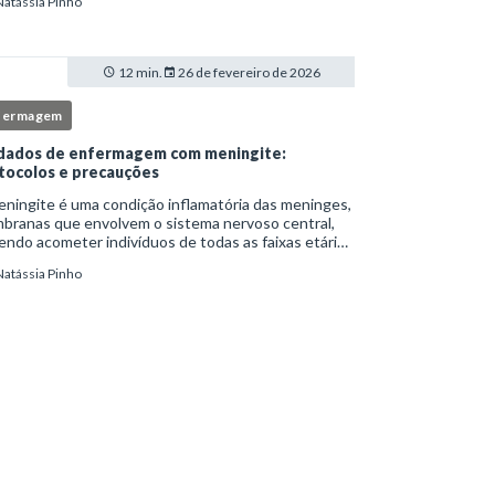
Natássia Pinho
itucionais e atuação criteriosa da equipe de
ermag
12 min.
26 de fevereiro de 2026
fermagem
dados de enfermagem com meningite:
tocolos e precauções
ningite é uma condição inflamatória das meninges,
branas que envolvem o sistema nervoso central,
ndo acometer indivíduos de todas as faixas etárias
resentar evolução clínica variável, desde quadros
Natássia Pinho
limitados até situações de extrem