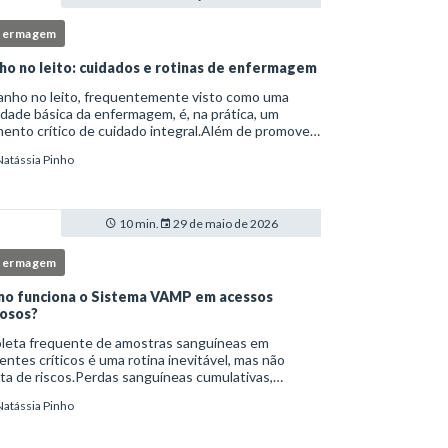
fermagem
ho no leito: cuidados e rotinas de enfermagem
anho no leito, frequentemente visto como uma
idade básica da enfermagem, é, na prática, um
nto crítico de cuidado integral.Além de promover
ene, essa intervenção permite avaliação clínica
Natássia Pinho
lhada, prevenção de complicações e fortalec
10 min.
29 de maio de 2026
fermagem
o funciona o Sistema VAMP em acessos
osos?
oleta frequente de amostras sanguíneas em
entes críticos é uma rotina inevitável, mas não
ta de riscos.Perdas sanguíneas cumulativas,
cções relacionadas ao cateter, dor repetida,
Natássia Pinho
essidade de múltiplas punções e manipulação
essiva