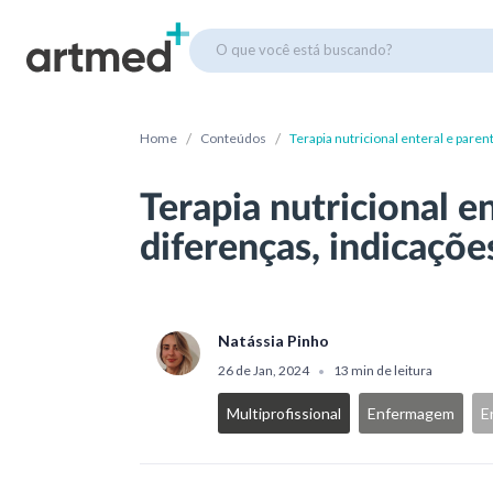
O que você está buscando?
/
/
Home
Conteúdos
Terapia nutricional enteral e paren
Terapia nutricional en
diferenças, indicaçõe
Natássia Pinho
26 de Jan, 2024
13 min de leitura
•
Multiprofissional
Enfermagem
E