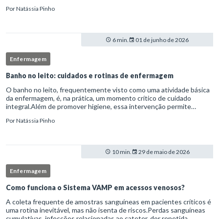
laboral do indivíduo.Por isso, os transtornos psiquiátricos rep
Por
Natássia Pinho
6 min.
01 de junho de 2026
Enfermagem
Banho no leito: cuidados e rotinas de enfermagem
O banho no leito, frequentemente visto como uma atividade básica
da enfermagem, é, na prática, um momento crítico de cuidado
integral.Além de promover higiene, essa intervenção permite
avaliação clínica detalhada, prevenção de complicações e fortalec
Por
Natássia Pinho
10 min.
29 de maio de 2026
Enfermagem
Como funciona o Sistema VAMP em acessos venosos?
A coleta frequente de amostras sanguíneas em pacientes críticos é
uma rotina inevitável, mas não isenta de riscos.Perdas sanguíneas
cumulativas, infecções relacionadas ao cateter, dor repetida,