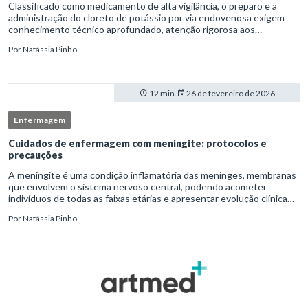
Classificado como medicamento de alta vigilância, o preparo e a
administração do cloreto de potássio por via endovenosa exigem
conhecimento técnico aprofundado, atenção rigorosa aos
protocolos institucionais e atuação criteriosa da equipe de
Por
Natássia Pinho
enfermag
12 min.
26 de fevereiro de 2026
Enfermagem
Cuidados de enfermagem com meningite: protocolos e
precauções
A meningite é uma condição inflamatória das meninges, membranas
que envolvem o sistema nervoso central, podendo acometer
indivíduos de todas as faixas etárias e apresentar evolução clínica
variável, desde quadros autolimitados até situações de extrem
Por
Natássia Pinho