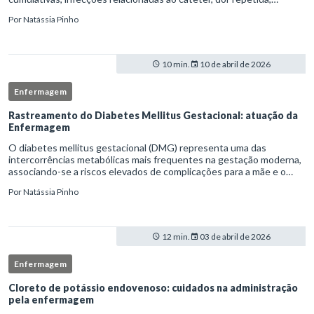
necessidade de múltiplas punções e manipulação excessiva
Por
Natássia Pinho
10 min.
10 de abril de 2026
Enfermagem
Rastreamento do Diabetes Mellitus Gestacional: atuação da
Enfermagem
O diabetes mellitus gestacional (DMG) representa uma das
intercorrências metabólicas mais frequentes na gestação moderna,
associando-se a riscos elevados de complicações para a mãe e o
feto quando não identificado precocemente.Neste cenário, o
Por
Natássia Pinho
enferm
12 min.
03 de abril de 2026
Enfermagem
Cloreto de potássio endovenoso: cuidados na administração
pela enfermagem