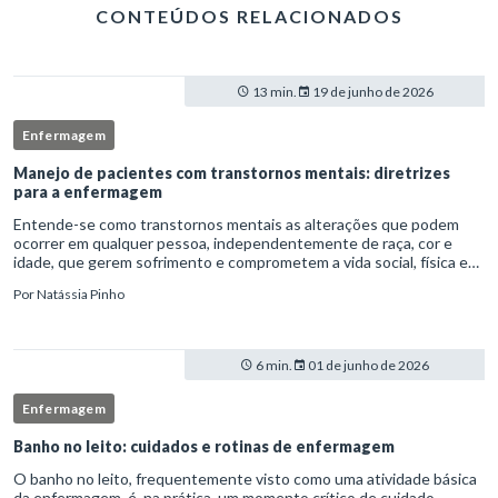
CONTEÚDOS RELACIONADOS
13 min.
19 de junho de 2026
Enfermagem
Manejo de pacientes com transtornos mentais: diretrizes
para a enfermagem
Entende-se como transtornos mentais as alterações que podem
ocorrer em qualquer pessoa, independentemente de raça, cor e
idade, que gerem sofrimento e comprometem a vida social, física e
laboral do indivíduo.Por isso, os transtornos psiquiátricos rep
Por
Natássia Pinho
6 min.
01 de junho de 2026
Enfermagem
Banho no leito: cuidados e rotinas de enfermagem
O banho no leito, frequentemente visto como uma atividade básica
da enfermagem, é, na prática, um momento crítico de cuidado