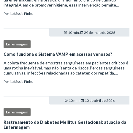
integral.Além de promover higiene, essa intervenção permite
avaliação clínica detalhada, prevenção de complicações e fortalec
Por
Natássia Pinho
10 min.
29 de maio de 2026
Enfermagem
Como funciona o Sistema VAMP em acessos venosos?
A coleta frequente de amostras sanguíneas em pacientes críticos é
uma rotina inevitável, mas não isenta de riscos.Perdas sanguíneas
cumulativas, infecções relacionadas ao cateter, dor repetida,
necessidade de múltiplas punções e manipulação excessiva
Por
Natássia Pinho
10 min.
10 de abril de 2026
Enfermagem
Rastreamento do Diabetes Mellitus Gestacional: atuação da
Enfermagem