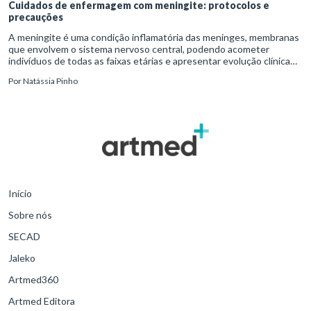
Cuidados de enfermagem com meningite: protocolos e
precauções
A meningite é uma condição inflamatória das meninges, membranas
que envolvem o sistema nervoso central, podendo acometer
indivíduos de todas as faixas etárias e apresentar evolução clínica
variável, desde quadros autolimitados até situações de extrem
Por
Natássia Pinho
Início
Sobre nós
SECAD
Jaleko
Artmed360
Artmed Editora