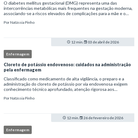
O diabetes mellitus gestacional (DMG) representa uma das
intercorrências metabólicas mais frequentes na gestação moderna,
associando-se a riscos elevados de complicações para a mãe e o
feto quando não identificado precocemente.Neste cenário, o
Por
Natássia Pinho
enferm
12 min.
03 de abril de 2026
Enfermagem
Cloreto de potássio endovenoso: cuidados na administração
pela enfermagem
Classificado como medicamento de alta vigilância, o preparo e a
administração do cloreto de potássio por via endovenosa exigem
conhecimento técnico aprofundado, atenção rigorosa aos
protocolos institucionais e atuação criteriosa da equipe de
Por
Natássia Pinho
enfermag
12 min.
26 de fevereiro de 2026
Enfermagem