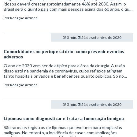
idosos deverá crescer aproximadamente 46% até 2030. Assim, o
papel de educar e orientar a população, dentro ou fora do ambiente
Brasil será o quinto país com mais pessoas acima dos 60 anos, o que
hospitalar.
acende importantes sinais de alerta. É junto a esse público, por
Por
Redação Artmed
exemplo, que ocorre a predominância de doenças crônicas não
transmissíveis (DCNT) e a maior exposição à vulnerabilidade social.
3 min.
21 de setembro de 2020
Comorbidades no perioperatório: como prevenir eventos
adversos
O ano de 2020 vem sendo atípico para a área da cirurgia. A razão
disso está na pandemia de coronavírus, cujos reflexos atingem
tanto hospitais privados e beneficentes quanto públicos. Só no
Sistema Único de Saúde (SUS), a queda no número de cirurgias
Por
Redação Artmed
eletivas, até o fim de agosto, era de 61,4%. As restrições são
causadas, em especial, pela falta de insumos como anestésicos e
leitos, além do risco de contaminação pela Covid-19.
3 min.
21 de setembro de 2020
Lipomas: como diagnosticar e tratar a tumoração benigna
São raros os registros de lipomas que evoluem para neoplasias
malignas. No entanto, a incidência de casos com implicações