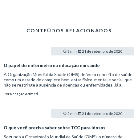
CONTEÚDOS RELACIONADOS
3 min.
21 de setembro de 2020
O papel do enfermeiro na educação em saúde
A Organização Mundial da Saúde (OMS) define o conceito de saúde
como um estado de completo bem-estar físico, mental e social, que
não se restringe à ausência de doenças ou enfermidades. Já a
educação é descrita como os processos formativos que se
Por
Redação Artmed
desenvolvem na convivência humana e nas organizações sociais,
segundo a Lei de Diretrizes e Bases da Educação Nacional
(L9.394/96). Uma das funções do enfermeiro, conforme o Conselho
Federal de Enfermagem (COFEN), é exatamente combinar essas
5 min.
21 de setembro de 2020
duas atribuições. O profissional de enfermagem é o responsável
pela prevenção, pelo cuidado e pela manutenção da saúde. Em uma
equipe multidisciplinar, ele é o profissional de saúde mais próximo do
O que você precisa saber sobre TCC para idosos
paciente. Daí a sua importância em esclarecer dúvidas e prestar
Segundo a Organização Mundial da Saúde (OMS), o número de
informações ao paciente. O enfermeiro também desempenha o