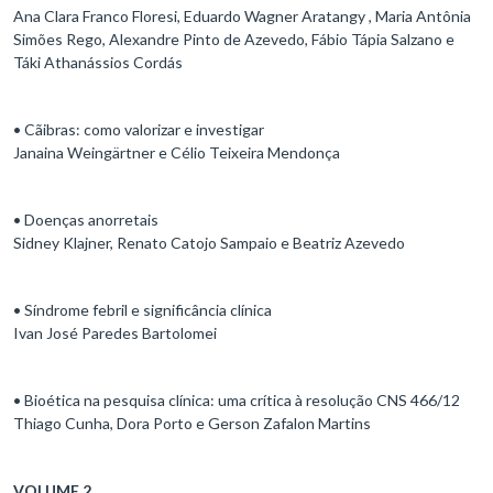
Ana Clara Franco Floresi, Eduardo Wagner Aratangy , Maria Antônia
Simões Rego, Alexandre Pinto de Azevedo, Fábio Tápia Salzano e
Táki Athanássios Cordás
• Cãibras: como valorizar e investigar
Janaina Weingärtner e Célio Teixeira Mendonça
• Doenças anorretais
Sidney Klajner, Renato Catojo Sampaio e Beatriz Azevedo
• Síndrome febril e significância clínica
Ivan José Paredes Bartolomei
• Bioética na pesquisa clínica: uma crítica à resolução CNS 466/12
Thiago Cunha, Dora Porto e Gerson Zafalon Martins
VOLUME 2