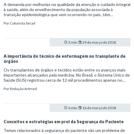
A demanda por melhorias na qualidade da atenção e cuidado integral
à saúde, além do envelhecimento da população associada à
transição epidemiológica que vem ocorrendo no país, têm
fortalecido estratégias, mecanismos e práticas inovadoras de
Por
Colunista Secad
cuidado em saúde com destaque para o surgimento de formas de
cuidar próximas ao domicílio (BRASIL, 2012). Daí a importância da
atenção domiciliar à saúde.
3 min.
29 de março de 2018
A importância do técnico de enfermagem no transplante de
órgãos
Os transplantes de órgãos e tecidos estão entre os avanços mais
importantes alcançados pela medicina. No Brasil, o Sistema Único de
Saúde (SUS) registrou cerca de 12 mil procedimentos apenas no
primeiro semestre de 2017, um aumento de 8% em relação ao
Por
Redação Artmed
mesmo período no ano anterior.
6 min.
16 de março de 2018
Conceitos e estratégias em prol da Segurança do Paciente
Temas relacionados à segurança do paciente são um problema de