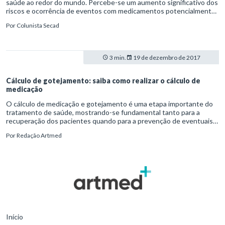
saúde ao redor do mundo. Percebe-se um aumento significativo dos
riscos e ocorrência de eventos com medicamentos potencialmente
perigosos, principalmente no âmbito hospitalar. Para mitigar tais
Por
Colunista Secad
situações, nota-se que há um olhar mais atento para as políticas de
melhoria na qualidade assistencial.
3 min.
19 de dezembro de 2017
Cálculo de gotejamento: saiba como realizar o cálculo de
medicação
O cálculo de medicação e gotejamento é uma etapa importante do
tratamento de saúde, mostrando-se fundamental tanto para a
recuperação dos pacientes quando para a prevenção de eventuais
problemas ao longo da abordagem terapêutica.
Por
Redação Artmed
Início