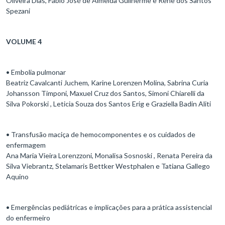
Oliveira Dias, Fábio José de Almeida Guilherme e Renê dos Santos
Spezani
VOLUME 4
• Embolia pulmonar
Beatriz Cavalcanti Juchem, Karine Lorenzen Molina, Sabrina Curia
Johansson Timponi, Maxuel Cruz dos Santos, Simoni Chiarelli da
Silva Pokorski , Leticia Souza dos Santos Erig e Graziella Badin Aliti
• Transfusão maciça de hemocomponentes e os cuidados de
enfermagem
Ana Maria Vieira Lorenzzoni, Monalisa Sosnoski , Renata Pereira da
Silva Viebrantz, Stelamaris Bettker Westphalen e Tatiana Gallego
Aquino
• Emergências pediátricas e implicações para a prática assistencial
do enfermeiro