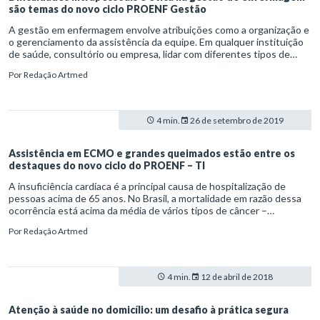
são temas do novo ciclo PROENF Gestão
A gestão em enfermagem envolve atribuições como a organização e
o gerenciamento da assistência da equipe. Em qualquer instituição
de saúde, consultório ou empresa, lidar com diferentes tipos de
personalidade e temperamentos é um dos principais desafios do
Por
Redação Artmed
gestor.
4 min.
26 de setembro de 2019
Assistência em ECMO e grandes queimados estão entre os
destaques do novo ciclo do PROENF – TI
A insuficiência cardíaca é a principal causa de hospitalização de
pessoas acima de 65 anos. No Brasil, a mortalidade em razão dessa
ocorrência está acima da média de vários tipos de câncer –
chegando a 50 mil óbitos ao ano. Mas ela não é a causa básica da
Por
Redação Artmed
morte, já que se trata de uma complicação decorrente de outras
condições, como doença cardíaca hipertensiva, doença isquêmica do
coração e diabetes.
4 min.
12 de abril de 2018
Atenção à saúde no domicílio: um desafio à prática segura