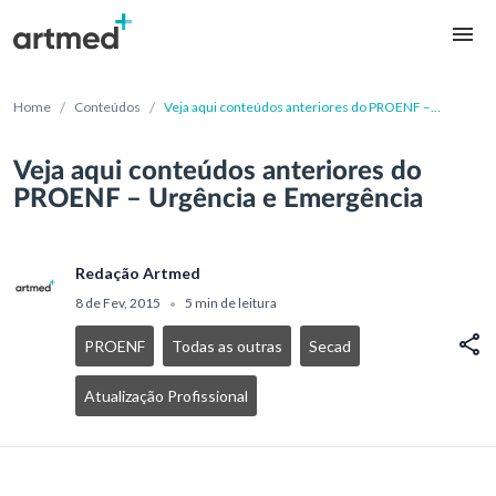
/
/
Home
Conteúdos
Veja aqui conteúdos anteriores do PROENF –
Urgência e Emergência
Veja aqui conteúdos anteriores do
PROENF – Urgência e Emergência
Redação Artmed
8 de Fev, 2015
5 min de leitura
•
PROENF
Todas as outras
Secad
Atualização Profissional