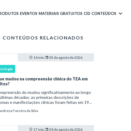
PRODUTOS
EVENTOS
MATERIAIS GRATUITOS
CID
CONTEÚDOS
CONTEÚDOS RELACIONADOS
14 min.
05 de agosto de 2026
icologia
ue mudou na compreensão clínica do TEA em
ltos?
são do mudou significativamente ao longo
últimas décadas: as primeiras descrições de
omas e manifestações clínicas foram feitas em 1943
Leo Kanner e, em 1944, por Hans Asperger, a partir
Andreza Fonsêca da Silva
bservação de crianças com dificuldad
17 min.
04 de agosto de 2026