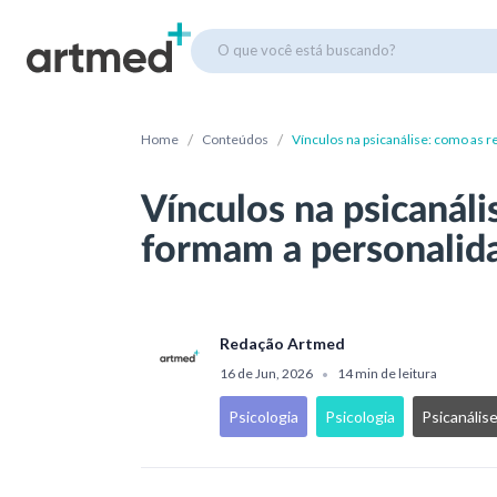
O que você está buscando?
/
/
Home
Conteúdos
Vínculos na psicanálise: como as 
Vínculos na psicanáli
formam a personalid
Redação Artmed
16 de Jun, 2026
14 min de leitura
•
Psicologia
Psicologia
Psicanális