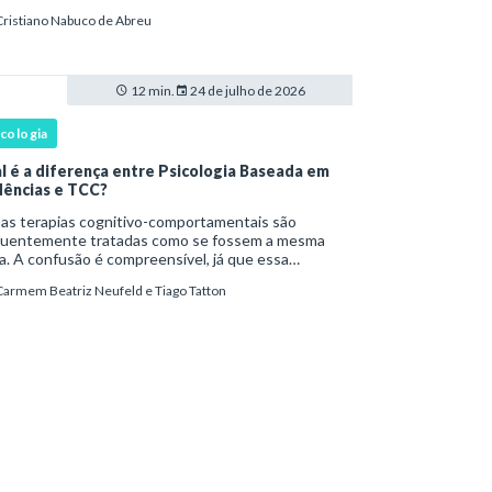
s fenômenos chegam à prática clínica antes de
Cristiano Nabuco de Abreu
ar com definições consolidadas, instr
12 min.
24 de julho de 2026
icologia
l é a diferença entre Psicologia Baseada em
dências e TCC?
as terapias cognitivo-comportamentais são
quentemente tratadas como se fossem a mesma
a. A confusão é compreensível, já que essa
rdagem psicoterapêutica desenvolveu uma relação
Carmem Beatriz Neufeld e Tiago Tatton
órica próxima com pesquisas experimentais,
tocolos