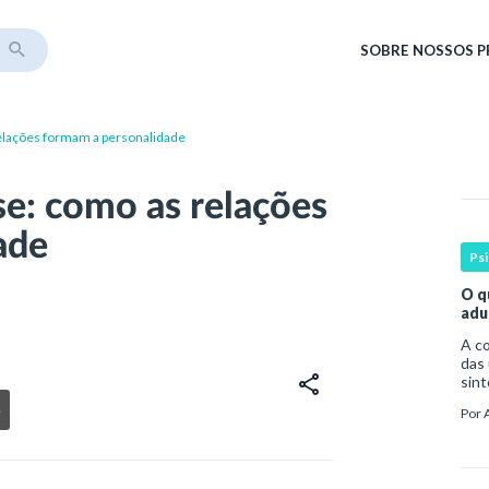
SOBRE
NOSSOS 
relações formam a personalidade
se: como as relações
ade
Ps
O q
adu
A compreen
das 
sint
por 
e
Por
da o