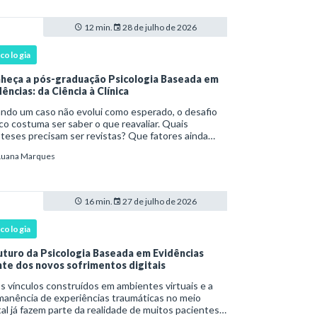
12 min.
28 de julho de 2026
icologia
heça a pós-graduação Psicologia Baseada em
ências: da Ciência à Clínica
ndo um caso não evolui como esperado, o desafio
ico costuma ser saber o que reavaliar. Quais
teses precisam ser revistas? Que fatores ainda
têm o sofrimento? O plano de tratamento continua
Luana Marques
rente com a resposta e com as necessidades d
16 min.
27 de julho de 2026
icologia
uturo da Psicologia Baseada em Evidências
nte dos novos sofrimentos digitais
os vínculos construídos em ambientes virtuais e a
manência de experiências traumáticas no meio
tal já fazem parte da realidade de muitos pacientes.