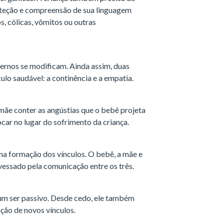
proteção e compreensão de sua linguagem
s, cólicas, vômitos ou outras
ternos se modificam. Ainda assim, duas
o saudável: a continência e a empatia.
 mãe conter as angústias que o bebê projeta
car no lugar do sofrimento da criança.
na formação dos vínculos. O bebê, a mãe e
vessado pela comunicação entre os três.
m ser passivo. Desde cedo, ele também
ução de novos vínculos.