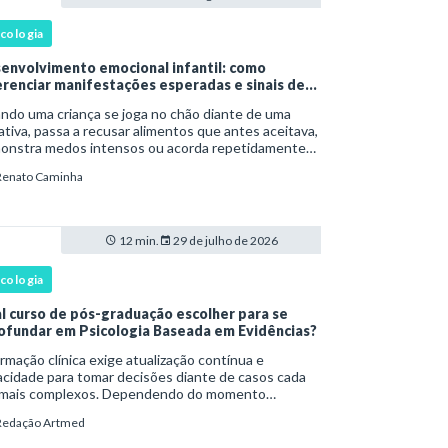
icologia
envolvimento emocional infantil: como
erenciar manifestações esperadas e sinais de
rta
ndo uma criança se joga no chão diante de uma
tiva, passa a recusar alimentos que antes aceitava,
onstra medos intensos ou acorda repetidamente
nte a noite, uma dúvida costuma surgir: esse
Renato Caminha
portamento faz parte do desenvolvimento ou i
12 min.
29 de julho de 2026
icologia
l curso de pós-graduação escolher para se
ofundar em Psicologia Baseada em Evidências?
rmação clínica exige atualização contínua e
cidade para tomar decisões diante de casos cada
 mais complexos. Dependendo do momento
issional, esse desenvolvimento pode envolver uma
Redação Artmed
e ampla em , o aprofundamento em ou a
cializaçã