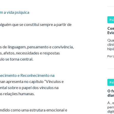
 a vida psíquica
Ps
guém que se constitui sempre a partir de
Con
Evid
Qua
clín
 de linguagem, pensamento e convivência,
hipó
s, afetos, necessidades e respostas
man
Por
coe
lo se torna central.
hecimento e Reconhecimento na
man apresenta no capítulo “Vínculos e
Ps
tal sobre o papel dos vínculos na
O f
as relações humanas.
dia
A , 
per
eendido como uma estrutura emocional e
digi