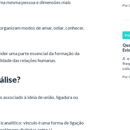
e uma mesma pessoa e dimensões mais
Esse
Por
cont
s organizam modos de amar, odiar, conhecer,
Ps
Qua
Evi
nder uma parte essencial da formação da
A e 
alidade das relações humanas.
fre
cois
abo
álise?
Por
hist
pro
o associado à ideia de união, ligadura ou
canalítico: vínculo é uma forma de ligação
ntinuem distintas entre si.