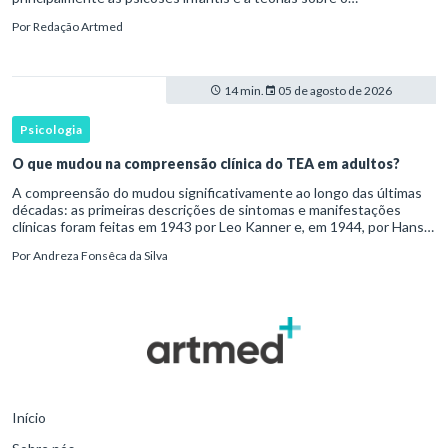
desenvolvimento humano para ser reconhecido como um
Por
Redação Artmed
transtorno do des
14 min.
05 de agosto de 2026
Psicologia
O que mudou na compreensão clínica do TEA em adultos?
A compreensão do mudou significativamente ao longo das últimas
décadas: as primeiras descrições de sintomas e manifestações
clínicas foram feitas em 1943 por Leo Kanner e, em 1944, por Hans
Asperger, a partir da observação de crianças com dificuldad
Por
Andreza Fonsêca da Silva
Início