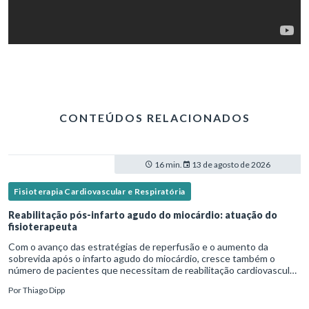
CONTEÚDOS RELACIONADOS
16 min.
13 de agosto de 2026
Fisioterapia Cardiovascular e Respiratória
Reabilitação pós-infarto agudo do miocárdio: atuação do
fisioterapeuta
Com o avanço das estratégias de reperfusão e o aumento da
sobrevida após o infarto agudo do miocárdio, cresce também o
número de pacientes que necessitam de reabilitação cardiovascular
estruturada.Nesse contexto, o fisioterapeuta assume um papel estr
Por
Thiago Dipp