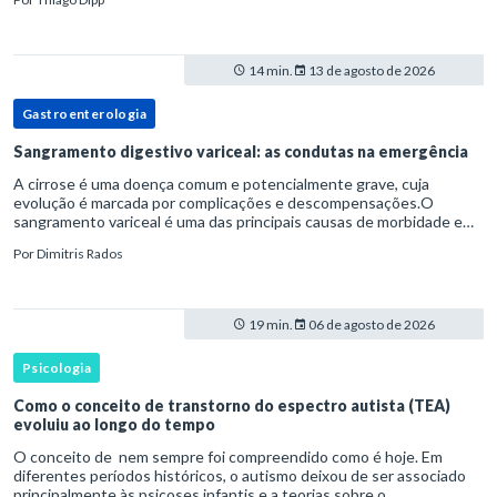
14 min.
13 de agosto de 2026
Gastroenterologia
Sangramento digestivo variceal: as condutas na emergência
A cirrose é uma doença comum e potencialmente grave, cuja
evolução é marcada por complicações e descompensações.O
sangramento variceal é uma das principais causas de morbidade e
mortalidade para pessoas com cirrose.Ele é causado pela
Por
Dimitris Rados
hipertensão port
19 min.
06 de agosto de 2026
Psicologia
Como o conceito de transtorno do espectro autista (TEA)
evoluiu ao longo do tempo
O conceito de nem sempre foi compreendido como é hoje. Em
diferentes períodos históricos, o autismo deixou de ser associado
principalmente às psicoses infantis e a teorias sobre o