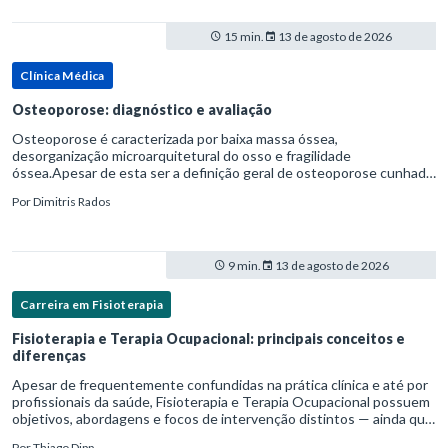
15 min.
13 de agosto de 2026
Clínica Médica
Osteoporose: diagnóstico e avaliação
Osteoporose é caracterizada por baixa massa óssea,
desorganização microarquitetural do osso e fragilidade
óssea.Apesar de esta ser a definição geral de osteoporose cunhada
pela Organização Mundial da Saúde, ela tem um enfoque
Por
Dimitris Rados
patofisiológico, e não c
9 min.
13 de agosto de 2026
Carreira em Fisioterapia
Fisioterapia e Terapia Ocupacional: principais conceitos e
diferenças
Apesar de frequentemente confundidas na prática clínica e até por
profissionais da saúde, Fisioterapia e Terapia Ocupacional possuem
objetivos, abordagens e focos de intervenção distintos — ainda que
complementares. Entender essas diferenças é essenc
Por
Thiago Dipp