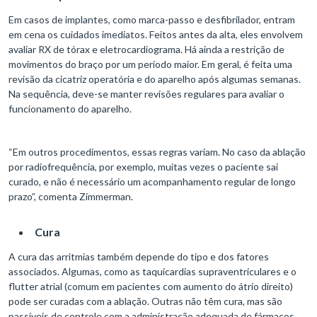
Em casos de implantes, como marca-passo e desfibrilador, entram
em cena os cuidados imediatos. Feitos antes da alta, eles envolvem
avaliar RX de tórax e eletrocardiograma. Há ainda a restrição de
movimentos do braço por um período maior. Em geral, é feita uma
revisão da cicatriz operatória e do aparelho após algumas semanas.
Na sequência, deve-se manter revisões regulares para avaliar o
funcionamento do aparelho.
“Em outros procedimentos, essas regras variam. No caso da ablação
por radiofrequência, por exemplo, muitas vezes o paciente sai
curado, e não é necessário um acompanhamento regular de longo
prazo”, comenta Zimmerman.
Cura
A cura das arritmias também depende do tipo e dos fatores
associados. Algumas, como as taquicardias supraventriculares e o
flutter atrial (comum em pacientes com aumento do átrio direito)
pode ser curadas com a ablação. Outras não têm cura, mas são
passíveis de controle com a administração adequada de fármacos.