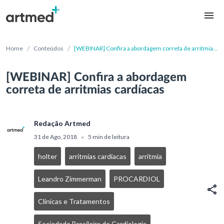
/
/
Home
Conteúdos
[WEBINAR] Confira a abordagem correta de arritmias
cardíacas
[WEBINAR] Confira a abordagem
correta de arritmias cardíacas
Redação Artmed
31 de Ago, 2018
5 min de leitura
•
holter
arritmias cardíacas
arritmia
Leandro Zimmerman
PROCARDIOL
Clínicas e Tratamentos
Sociedade Brasileira de Cardiologia