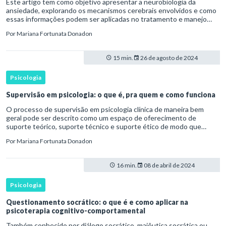
Este artigo tem como objetivo apresentar a neurobiologia da
ansiedade, explorando os mecanismos cerebrais envolvidos e como
essas informações podem ser aplicadas no tratamento e manejo
clínico da ansiedade. A neurobiologia da ansiedade é um campo fu
Por
Mariana Fortunata Donadon
15 min.
26 de agosto de 2024
Psicologia
Supervisão em psicologia: o que é, pra quem e como funciona
O processo de supervisão em psicologia clínica de maneira bem
geral pode ser descrito como um espaço de oferecimento de
suporte teórico, suporte técnico e suporte ético de modo que
possa promover o desenvolvimento de conhecimentos, habilidades
Por
Mariana Fortunata Donadon
e atit
16 min.
08 de abril de 2024
Psicologia
Questionamento socrático: o que é e como aplicar na
psicoterapia cognitivo-comportamental
Também conhecido por diálogo socrático, maiêutica socrática ou