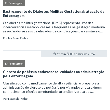
Enfermagem
Rastreamento do Diabetes Mellitus Gestacional: atuação da
Enfermagem
O diabetes mellitus gestacional (DMG) representa uma das
intercorrências metabólicas mais frequentes na gestação moderna,
associando-se a riscos elevados de complicações para a mãe e o
feto quando não identificado precocemente.Neste cenário, o
Por
Natássia Pinho
enferm
12 min.
03 de abril de 2026
Enfermagem
Cloreto de potássio endovenoso: cuidados na administração
pela enfermagem
Classificado como medicamento de alta vigilância, o preparo e a
administração do cloreto de potássio por via endovenosa exigem
conhecimento técnico aprofundado, atenção rigorosa aos
protocolos institucionais e atuação criteriosa da equipe de
Por
Natássia Pinho
enfermag