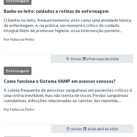
Enfermagem
Banho no leito: cuidados e rotinas de enfermagem
O banho no leito, frequentemente visto como uma atividade básica
da enfermagem, é, na prática, um momento crítico de cuidado
integral.Além de promover higiene, essa intervenção permite
avaliação clínica detalhada, prevenção de complicações e fortalec
Por
Natássia Pinho
10 min.
29 de maio de 2026
Enfermagem
Como funciona o Sistema VAMP em acessos venosos?
A coleta frequente de amostras sanguíneas em pacientes críticos é
uma rotina inevitável, mas não isenta de riscos.Perdas sanguíneas
cumulativas, infecções relacionadas ao cateter, dor repetida,
necessidade de múltiplas punções e manipulação excessiva
Por
Natássia Pinho
10 min.
10 de abril de 2026