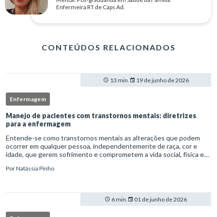
Enfermeira RT de Caps Ad.
CONTEÚDOS RELACIONADOS
13 min.
19 de junho de 2026
Enfermagem
Manejo de pacientes com transtornos mentais: diretrizes
para a enfermagem
Entende-se como transtornos mentais as alterações que podem
ocorrer em qualquer pessoa, independentemente de raça, cor e
idade, que gerem sofrimento e comprometem a vida social, física e
laboral do indivíduo.Por isso, os transtornos psiquiátricos rep
Por
Natássia Pinho
6 min.
01 de junho de 2026