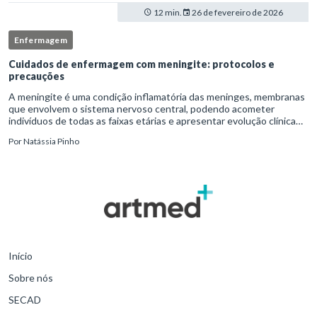
12 min.
26 de fevereiro de 2026
Enfermagem
Cuidados de enfermagem com meningite: protocolos e
precauções
A meningite é uma condição inflamatória das meninges, membranas
que envolvem o sistema nervoso central, podendo acometer
indivíduos de todas as faixas etárias e apresentar evolução clínica
variável, desde quadros autolimitados até situações de extrem
Por
Natássia Pinho
Início
Sobre nós
SECAD