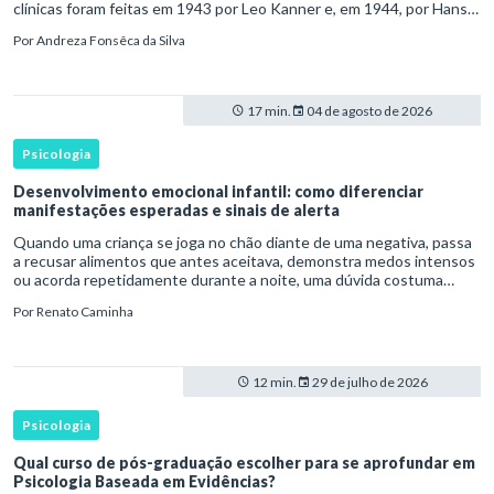
clínicas foram feitas em 1943 por Leo Kanner e, em 1944, por Hans
Asperger, a partir da observação de crianças com dificuldad
Por
Andreza Fonsêca da Silva
17 min.
04 de agosto de 2026
Psicologia
Desenvolvimento emocional infantil: como diferenciar
manifestações esperadas e sinais de alerta
Quando uma criança se joga no chão diante de uma negativa, passa
a recusar alimentos que antes aceitava, demonstra medos intensos
ou acorda repetidamente durante a noite, uma dúvida costuma
surgir: esse comportamento faz parte do desenvolvimento ou i
Por
Renato Caminha
12 min.
29 de julho de 2026
Psicologia
Qual curso de pós-graduação escolher para se aprofundar em
Psicologia Baseada em Evidências?