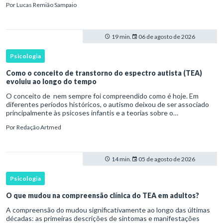
Por
Lucas Remião Sampaio
19 min.
06 de agosto de 2026
Psicologia
Como o conceito de transtorno do espectro autista (TEA)
evoluiu ao longo do tempo
O conceito de nem sempre foi compreendido como é hoje. Em
diferentes períodos históricos, o autismo deixou de ser associado
principalmente às psicoses infantis e a teorias sobre o
desenvolvimento humano para ser reconhecido como um
Por
Redação Artmed
transtorno do des
14 min.
05 de agosto de 2026
Psicologia
O que mudou na compreensão clínica do TEA em adultos?
A compreensão do mudou significativamente ao longo das últimas
décadas: as primeiras descrições de sintomas e manifestações