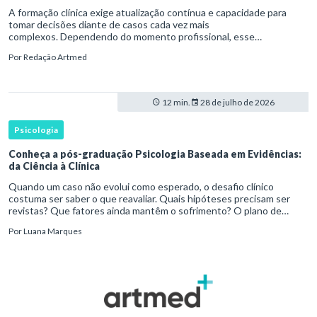
A formação clínica exige atualização contínua e capacidade para
tomar decisões diante de casos cada vez mais
complexos. Dependendo do momento profissional, esse
desenvolvimento pode envolver uma base ampla em , o
Por
Redação Artmed
aprofundamento em ou a especializaçã
12 min.
28 de julho de 2026
Psicologia
Conheça a pós-graduação Psicologia Baseada em Evidências:
da Ciência à Clínica
Quando um caso não evolui como esperado, o desafio clínico
costuma ser saber o que reavaliar. Quais hipóteses precisam ser
revistas? Que fatores ainda mantêm o sofrimento? O plano de
tratamento continua coerente com a resposta e com as
Por
Luana Marques
necessidades d