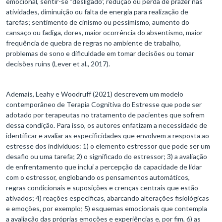
emocional, sentir-se “desligado”, redução ou perda de prazer nas
atividades, diminuição ou falta de energia para realização de
tarefas; sentimento de cinismo ou pessimismo, aumento do
cansaço ou fadiga, dores, maior ocorrência do absentismo, maior
frequência de quebra de regras no ambiente de trabalho,
problemas de sono e dificuldade em tomar decisões ou tomar
decisões ruins (Lever et al., 2017).
Ademais, Leahy e Woodruff (2021) descrevem um modelo
contemporâneo de Terapia Cognitiva do Estresse que pode ser
adotado por terapeutas no tratamento de pacientes que sofrem
dessa condição. Para isso, os autores enfatizam a necessidade de
identificar e avaliar as especificidades que envolvem a resposta ao
estresse dos indivíduos: 1) o elemento estressor que pode ser um
desafio ou uma tarefa; 2) o significado do estressor; 3) a avaliação
de enfrentamento que inclui a percepção da capacidade de lidar
com o estressor, englobando os pensamentos automáticos,
regras condicionais e suposições e crenças centrais que estão
ativados; 4) reações específicas, abarcando alterações fisiológicas
e emoções, por exemplo; 5) esquemas emocionais que contempla
a avaliação das próprias emoções e experiências e, por fim, 6) as