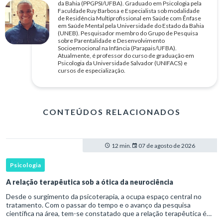
da Bahia (PPGPSI/UFBA). Graduado em Psicologia pela
Faculdade Ruy Barbosa e Especialista sob modalidade
de Residência Multiprofissional em Saúde com Ênfase
em Saúde Mental pela Universidade do Estado da Bahia
(UNEB). Pesquisador membro do Grupo de Pesquisa
sobre Parentalidade e Desenvolvimento
Socioemocional na Infância (Parapais/UFBA).
Atualmente, é professor do curso de graduação em
Psicologia da Universidade Salvador (UNIFACS) e
cursos de especialização.
CONTEÚDOS RELACIONADOS
12 min.
07 de agosto de 2026
Psicologia
A relação terapêutica sob a ótica da neurociência
Desde o surgimento da psicoterapia, a ocupa espaço central no
tratamento. Com o passar do tempo e o avanço da pesquisa
científica na área, tem-se constatado que a relação terapêutica é
um dos principais mecanismos associados à mudança, sendo consist