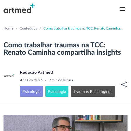
/
/
Home
Conteúdos
Como trabalhar traumas na TCC: Renato Caminha
compartilha insights
Como trabalhar traumas na TCC:
Renato Caminha compartilha insights
Redação Artmed
4 de Fev, 2026
7 min de leitura
•
Psicologia
Psicologia
Traumas Psicológicos