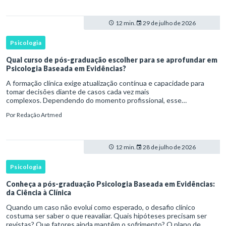
12 min.
29 de julho de 2026
Psicologia
Qual curso de pós-graduação escolher para se aprofundar em
Psicologia Baseada em Evidências?
A formação clínica exige atualização contínua e capacidade para
tomar decisões diante de casos cada vez mais
complexos. Dependendo do momento profissional, esse
desenvolvimento pode envolver uma base ampla em , o
Por
Redação Artmed
aprofundamento em ou a especializaçã
12 min.
28 de julho de 2026
Psicologia
Conheça a pós-graduação Psicologia Baseada em Evidências:
da Ciência à Clínica
Quando um caso não evolui como esperado, o desafio clínico
costuma ser saber o que reavaliar. Quais hipóteses precisam ser
revistas? Que fatores ainda mantêm o sofrimento? O plano de