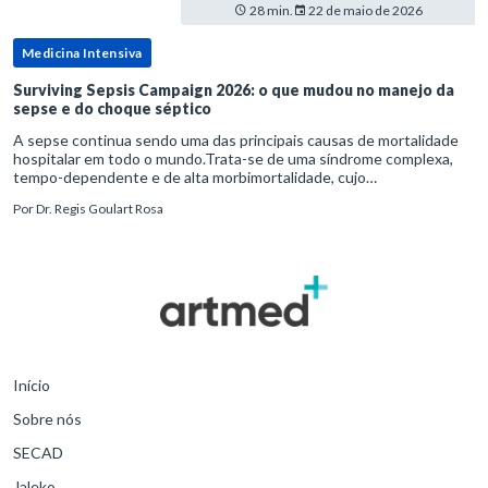
28 min.
22 de maio de 2026
Medicina Intensiva
Surviving Sepsis Campaign 2026: o que mudou no manejo da
sepse e do choque séptico
A sepse continua sendo uma das principais causas de mortalidade
hospitalar em todo o mundo.Trata-se de uma síndrome complexa,
tempo-dependente e de alta morbimortalidade, cujo
reconhecimento precoce e manejo estruturado são determinantes
Por
Dr. Regis Goulart Rosa
para o desfe
Início
Sobre nós
SECAD
Jaleko