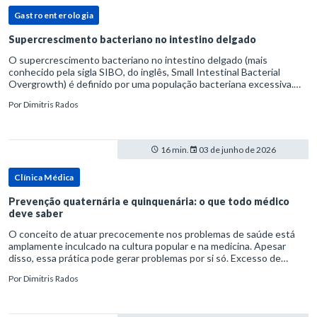
Gastroenterologia
Supercrescimento bacteriano no intestino delgado
O supercrescimento bacteriano no intestino delgado (mais
conhecido pela sigla SIBO, do inglês, Small Intestinal Bacterial
Overgrowth) é definido por uma população bacteriana excessiva.
rata-se de uma forma específica de disbiose do trato digestivo. P
Por
Dimitris Rados
16 min.
03 de junho de 2026
Clínica Médica
Prevenção quaternária e quinquenária: o que todo médico
deve saber
O conceito de atuar precocemente nos problemas de saúde está
amplamente inculcado na cultura popular e na medicina. Apesar
disso, essa prática pode gerar problemas por si só. Excesso de
diagnósticos e de tratamentos podem advir de prevenção excessiva
Por
Dimitris Rados