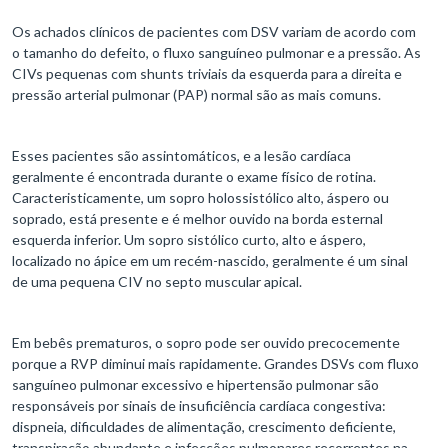
Os achados clínicos de pacientes com DSV variam de acordo com
o tamanho do defeito, o fluxo sanguíneo pulmonar e a pressão. As
CIVs pequenas com shunts triviais da esquerda para a direita e
pressão arterial pulmonar (PAP) normal são as mais comuns.
Esses pacientes são assintomáticos, e a lesão cardíaca
geralmente é encontrada durante o exame físico de rotina.
Caracteristicamente, um sopro holossistólico alto, áspero ou
soprado, está presente e é melhor ouvido na borda esternal
esquerda inferior. Um sopro sistólico curto, alto e áspero,
localizado no ápice em um recém-nascido, geralmente é um sinal
de uma pequena CIV no septo muscular apical.
Em bebês prematuros, o sopro pode ser ouvido precocemente
porque a RVP diminui mais rapidamente. Grandes DSVs com fluxo
sanguíneo pulmonar excessivo e hipertensão pulmonar são
responsáveis por sinais de insuficiência cardíaca congestiva:
dispneia, dificuldades de alimentação, crescimento deficiente,
transpiração abundante e infecções pulmonares recorrentes na