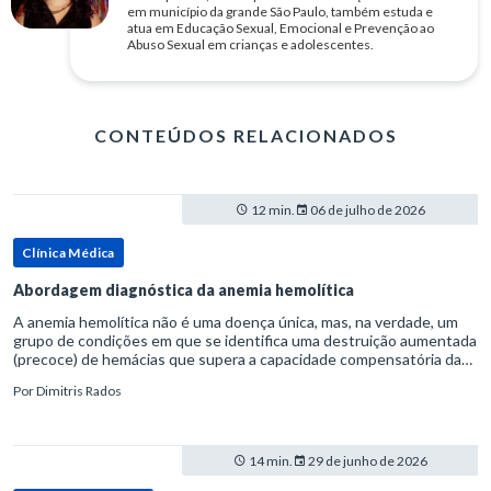
em município da grande São Paulo, também estuda e
atua em Educação Sexual, Emocional e Prevenção ao
Abuso Sexual em crianças e adolescentes.
CONTEÚDOS RELACIONADOS
12 min.
06 de julho de 2026
Clínica Médica
Abordagem diagnóstica da anemia hemolítica
A anemia hemolítica não é uma doença única, mas, na verdade, um
grupo de condições em que se identifica uma destruição aumentada
(precoce) de hemácias que supera a capacidade compensatória da
medula óssea.Como a vida média normal da hemácia é de apro
Por
Dimitris Rados
14 min.
29 de junho de 2026