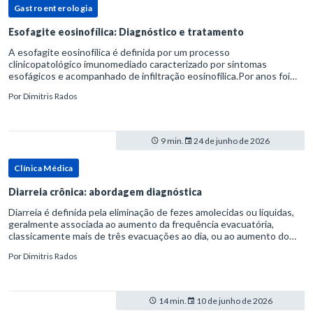
Gastroenterologia
Esofagite eosinofílica: Diagnóstico e tratamento
A esofagite eosinofílica é definida por um processo
clinicopatológico imunomediado caracterizado por sintomas
esofágicos e acompanhado de infiltração eosinofílica.Por anos foi
considerada uma manifestação dentro do espectro da doença do
Por
Dimitris Rados
refluxo gastr
9 min.
24 de junho de 2026
Clínica Médica
Diarreia crônica: abordagem diagnóstica
Diarreia é definida pela eliminação de fezes amolecidas ou líquidas,
geralmente associada ao aumento da frequência evacuatória,
classicamente mais de três evacuações ao dia, ou ao aumento do
volume fecal.Na prática, a consistência das fezes costuma s
Por
Dimitris Rados
14 min.
10 de junho de 2026