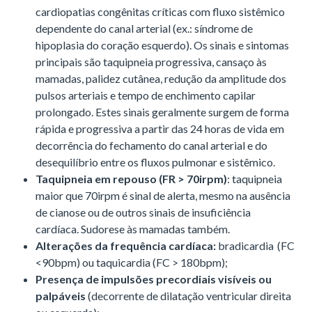
cardiopatias congênitas críticas com fluxo sistêmico
dependente do canal arterial (ex.: síndrome de
hipoplasia do coração esquerdo). Os sinais e sintomas
principais são taquipneia progressiva, cansaço às
mamadas, palidez cutânea, redução da amplitude dos
pulsos arteriais e tempo de enchimento capilar
prolongado. Estes sinais geralmente surgem de forma
rápida e progressiva a partir das 24 horas de vida em
decorrência do fechamento do canal arterial e do
desequilíbrio entre os fluxos pulmonar e sistêmico.
Taquipneia em repouso (FR > 70irpm)
: taquipneia
maior que 70irpm é sinal de alerta, mesmo na ausência
de cianose ou de outros sinais de insuficiência
cardíaca. Sudorese às mamadas também.
Alterações da frequência cardíaca:
bradicardia (FC
<90bpm) ou taquicardia (FC > 180bpm);
Presença de impulsões precordiais visíveis ou
palpáveis
(decorrente de dilatação ventricular direita