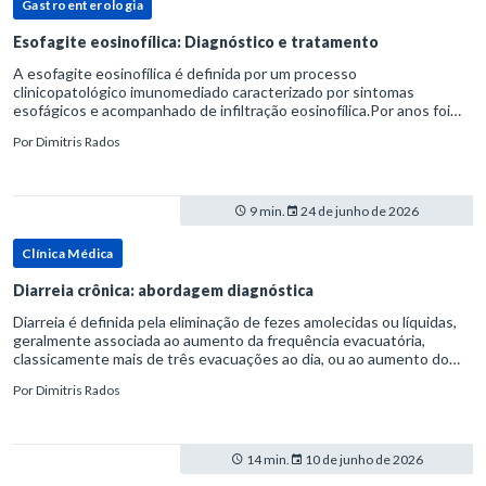
Gastroenterologia
Esofagite eosinofílica: Diagnóstico e tratamento
A esofagite eosinofílica é definida por um processo
clinicopatológico imunomediado caracterizado por sintomas
esofágicos e acompanhado de infiltração eosinofílica.Por anos foi
considerada uma manifestação dentro do espectro da doença do
Por
Dimitris Rados
refluxo gastr
9 min.
24 de junho de 2026
Clínica Médica
Diarreia crônica: abordagem diagnóstica
Diarreia é definida pela eliminação de fezes amolecidas ou líquidas,
geralmente associada ao aumento da frequência evacuatória,
classicamente mais de três evacuações ao dia, ou ao aumento do
volume fecal.Na prática, a consistência das fezes costuma s
Por
Dimitris Rados
14 min.
10 de junho de 2026