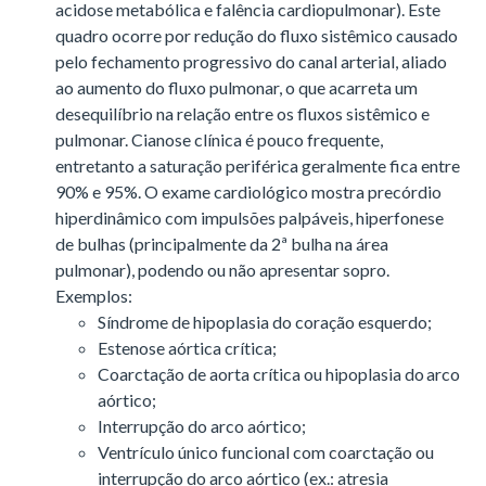
acidose metabólica e falência cardiopulmonar). Este
quadro ocorre por redução do fluxo sistêmico causado
pelo fechamento progressivo do canal arterial, aliado
ao aumento do fluxo pulmonar, o que acarreta um
desequilíbrio na relação entre os fluxos sistêmico e
pulmonar. Cianose clínica é pouco frequente,
entretanto a saturação periférica geralmente fica entre
90% e 95%. O exame cardiológico mostra precórdio
hiperdinâmico com impulsões palpáveis, hiperfonese
de bulhas (principalmente da 2ª bulha na área
pulmonar), podendo ou não apresentar sopro.
Exemplos:
Síndrome de hipoplasia do coração esquerdo;
Estenose aórtica crítica;
Coarctação de aorta crítica ou hipoplasia do arco
aórtico;
Interrupção do arco aórtico;
Ventrículo único funcional com coarctação ou
interrupção do arco aórtico (ex.: atresia