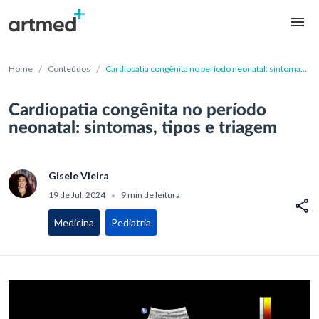
/
/
Home
Conteúdos
Cardiopatia congênita no período neonatal: sintomas,
tipos e triagem
Cardiopatia congênita no período
neonatal: sintomas, tipos e triagem
Gisele Vieira
19 de Jul, 2024
9 min de leitura
•
Medicina
Pediatria