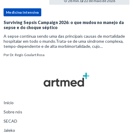
28 min.
22 de maio de 2026
Medicina Intensiva
Surviving Sepsis Campaign 2026: o que mudou no manejo da
sepse e do choque séptico
A sepse continua sendo uma das principais causas de mortalidade
hospitalar em todo o mundo.Trata-se de uma síndrome complexa,
tempo-dependente e de alta morbimortalidade, cujo
reconhecimento precoce e manejo estruturado são determinantes
Por
Dr. Regis Goulart Rosa
para o desfe
Início
Sobre nós
SECAD
Jaleko