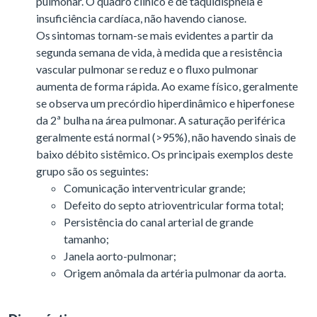
pulmonar. O quadro clínico é de taquidispneia e
insuficiência cardíaca, não havendo cianose.
Os sintomas tornam-se mais evidentes a partir da
segunda semana de vida, à medida que a resistência
vascular pulmonar se reduz e o fluxo pulmonar
aumenta de forma rápida. Ao exame físico, geralmente
se observa um precórdio hiperdinâmico e hiperfonese
da 2ª bulha na área pulmonar. A saturação periférica
geralmente está normal (>95%), não havendo sinais de
baixo débito sistêmico. Os principais exemplos deste
grupo são os seguintes:
Comunicação interventricular grande;
Defeito do septo atrioventricular forma total;
Persistência do canal arterial de grande
tamanho;
Janela aorto-pulmonar;
Origem anômala da artéria pulmonar da aorta.