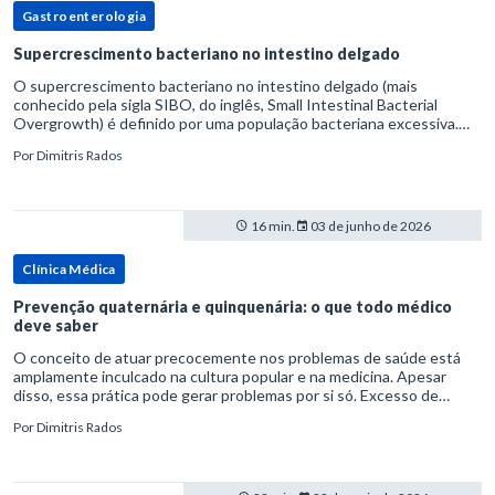
Gastroenterologia
Supercrescimento bacteriano no intestino delgado
O supercrescimento bacteriano no intestino delgado (mais
conhecido pela sigla SIBO, do inglês, Small Intestinal Bacterial
Overgrowth) é definido por uma população bacteriana excessiva.
rata-se de uma forma específica de disbiose do trato digestivo. P
Por
Dimitris Rados
16 min.
03 de junho de 2026
Clínica Médica
Prevenção quaternária e quinquenária: o que todo médico
deve saber
O conceito de atuar precocemente nos problemas de saúde está
amplamente inculcado na cultura popular e na medicina. Apesar
disso, essa prática pode gerar problemas por si só. Excesso de
diagnósticos e de tratamentos podem advir de prevenção excessiva
Por
Dimitris Rados