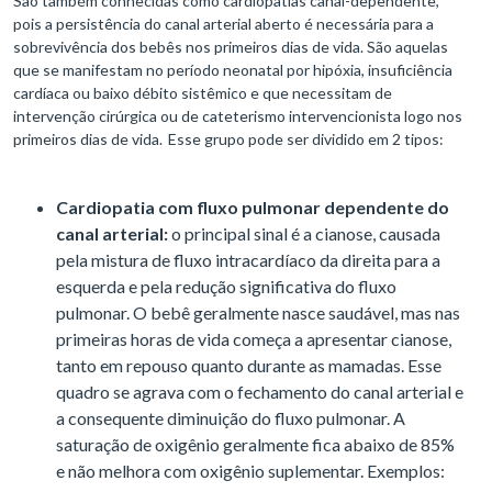
São também conhecidas como cardiopatias canal-dependente,
pois a persistência do canal arterial aberto é necessária para a
sobrevivência dos bebês nos primeiros dias de vida. São aquelas
que se manifestam no período neonatal por hipóxia, insuficiência
cardíaca ou baixo débito sistêmico e que necessitam de
intervenção cirúrgica ou de cateterismo intervencionista logo nos
primeiros dias de vida. Esse grupo pode ser dividido em 2 tipos:
Cardiopatia com fluxo pulmonar dependente do
canal arterial:
o principal sinal é a cianose, causada
pela mistura de fluxo intracardíaco da direita para a
esquerda e pela redução significativa do fluxo
pulmonar. O bebê geralmente nasce saudável, mas nas
primeiras horas de vida começa a apresentar cianose,
tanto em repouso quanto durante as mamadas. Esse
quadro se agrava com o fechamento do canal arterial e
a consequente diminuição do fluxo pulmonar. A
saturação de oxigênio geralmente fica abaixo de 85%
e não melhora com oxigênio suplementar. Exemplos: