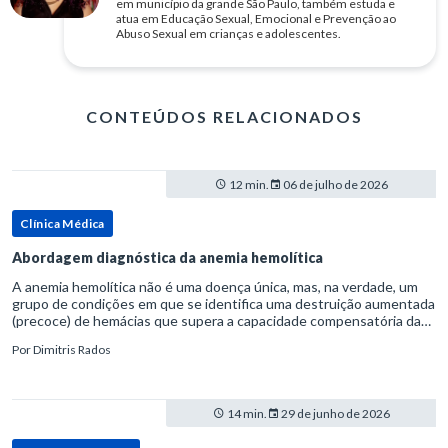
em município da grande São Paulo, também estuda e
atua em Educação Sexual, Emocional e Prevenção ao
Abuso Sexual em crianças e adolescentes.
CONTEÚDOS RELACIONADOS
12 min.
06 de julho de 2026
Clínica Médica
Abordagem diagnóstica da anemia hemolítica
A anemia hemolítica não é uma doença única, mas, na verdade, um
grupo de condições em que se identifica uma destruição aumentada
(precoce) de hemácias que supera a capacidade compensatória da
medula óssea.Como a vida média normal da hemácia é de apro
Por
Dimitris Rados
14 min.
29 de junho de 2026