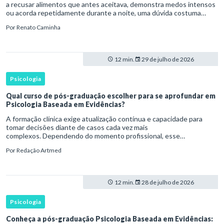
a recusar alimentos que antes aceitava, demonstra medos intensos
ou acorda repetidamente durante a noite, uma dúvida costuma
surgir: esse comportamento faz parte do desenvolvimento ou i
Por
Renato Caminha
12 min.
29 de julho de 2026
Psicologia
Qual curso de pós-graduação escolher para se aprofundar em
Psicologia Baseada em Evidências?
A formação clínica exige atualização contínua e capacidade para
tomar decisões diante de casos cada vez mais
complexos. Dependendo do momento profissional, esse
desenvolvimento pode envolver uma base ampla em , o
Por
Redação Artmed
aprofundamento em ou a especializaçã
12 min.
28 de julho de 2026
Psicologia
Conheça a pós-graduação Psicologia Baseada em Evidências: