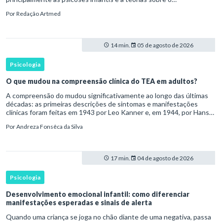
desenvolvimento humano para ser reconhecido como um
Por
Redação Artmed
transtorno do des
14 min.
05 de agosto de 2026
Psicologia
O que mudou na compreensão clínica do TEA em adultos?
A compreensão do mudou significativamente ao longo das últimas
décadas: as primeiras descrições de sintomas e manifestações
clínicas foram feitas em 1943 por Leo Kanner e, em 1944, por Hans
Asperger, a partir da observação de crianças com dificuldad
Por
Andreza Fonsêca da Silva
17 min.
04 de agosto de 2026
Psicologia
Desenvolvimento emocional infantil: como diferenciar
manifestações esperadas e sinais de alerta
Quando uma criança se joga no chão diante de uma negativa, passa