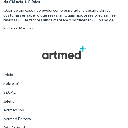
da Ciência à Clínica
Quando um caso não evolui como esperado, o desafio clínico
costuma ser saber o que reavaliar. Quais hipóteses precisam ser
revistas? Que fatores ainda mantêm o sofrimento? O plano de
tratamento continua coerente com a resposta e com as
Por
Luana Marques
necessidades d
Início
Sobre nós
SECAD
Jaleko
Artmed360
Artmed Editora
Pós Artmed