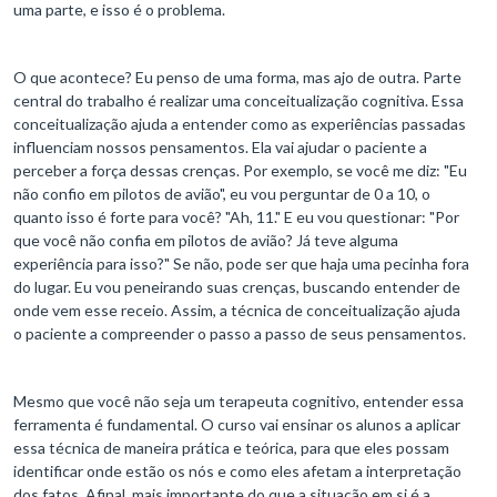
uma parte, e isso é o problema.
O que acontece? Eu penso de uma forma, mas ajo de outra. Parte
central do trabalho é realizar uma conceitualização cognitiva. Essa
conceitualização ajuda a entender como as experiências passadas
influenciam nossos pensamentos. Ela vai ajudar o paciente a
perceber a força dessas crenças. Por exemplo, se você me diz: "Eu
não confio em pilotos de avião", eu vou perguntar de 0 a 10, o
quanto isso é forte para você? "Ah, 11." E eu vou questionar: "Por
que você não confia em pilotos de avião? Já teve alguma
experiência para isso?" Se não, pode ser que haja uma pecinha fora
do lugar. Eu vou peneirando suas crenças, buscando entender de
onde vem esse receio. Assim, a técnica de conceitualização ajuda
o paciente a compreender o passo a passo de seus pensamentos.
Mesmo que você não seja um terapeuta cognitivo, entender essa
ferramenta é fundamental. O curso vai ensinar os alunos a aplicar
essa técnica de maneira prática e teórica, para que eles possam
identificar onde estão os nós e como eles afetam a interpretação
dos fatos. Afinal, mais importante do que a situação em si é a