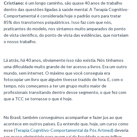
Cristiano:
é um longo caminho, são quase 40 anos de trabalho
dentro das questões ligadas à saúde mental. A Terapia Cognitivo-
Comportamental é considerada hoje o padrão ouro para tratar
85% dos transtornos psiquiátricos. Isso faz com que nós,
praticantes do modelo, nos sintamos muito amparados do ponto
de vista científico, do ponto de vista das evidências, que norteiam
o nosso trabalho.
Lá atrás, há 40 anos, obviamente isso não existia. Nós tínhamos
uma dificuldade muito grande de ter acesso a livros. Era um outro
mundo, sem internet. O máximo que você conseguia era
fotocopiar um livro que alguém tivesse trazido de fora. E, com o
tempo, nós começamos a ter um grupo muito maior de
profissionais transitando dentro desse segmento, o que fez com
que a TCC se tornasse o que é hoje.
No Brasil, também conseguimos acompanhar e fazer jus ao que
acontece em outros países. Eu entendo que, hoje, um curso como
esse (
Terapia Cognitivo-Comportamental da Pós Artmed)
deveria
ser quase obrigatório para quem sai da faculdade e quer trilhar