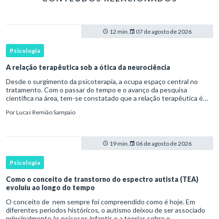
12 min.
07 de agosto de 2026
Psicologia
A relação terapêutica sob a ótica da neurociência
Desde o surgimento da psicoterapia, a ocupa espaço central no
tratamento. Com o passar do tempo e o avanço da pesquisa
científica na área, tem-se constatado que a relação terapêutica é
um dos principais mecanismos associados à mudança, sendo consist
Por
Lucas Remião Sampaio
19 min.
06 de agosto de 2026
Psicologia
Como o conceito de transtorno do espectro autista (TEA)
evoluiu ao longo do tempo
O conceito de nem sempre foi compreendido como é hoje. Em
diferentes períodos históricos, o autismo deixou de ser associado
principalmente às psicoses infantis e a teorias sobre o