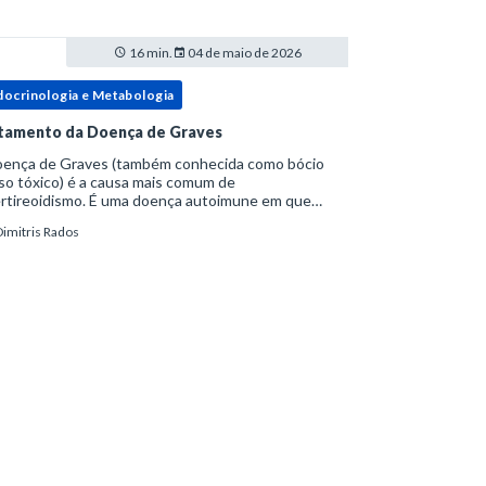
16 min.
04 de maio de 2026
docrinologia e Metabologia
tamento da Doença de Graves
oença de Graves (também conhecida como bócio
so tóxico) é a causa mais comum de
ertireoidismo. É uma doença autoimune em que
icorpos antirreceptor de TSH estimulam a produção
Dimitris Rados
onal e o crescimento da glândula.Além disso,
es mesmos