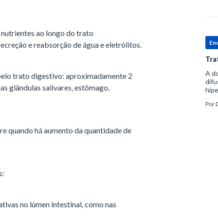
nutrientes ao longo do trato
En
ecreção e reabsorção de água e eletrólitos.
Tra
A d
pelo trato digestivo: aproximadamente 2
difu
elas glândulas salivares, estômago,
hip
ant
Por
horm
ess
orre quando há aumento da quantidade de
s:
ivas no lúmen intestinal, como nas