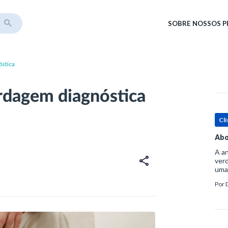
SOBRE
NOSSOS 
óstica
ordagem diagnóstica
Clí
Abo
A an
verd
uma
sup
Por
ósse