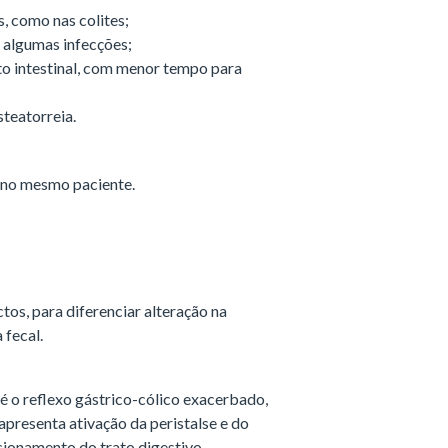
, como nas colites;
 algumas infecções;
ito intestinal, com menor tempo para
teatorreia.
 no mesmo paciente.
tos, para diferenciar alteração na
 fecal.
é o reflexo gástrico-cólico exacerbado,
apresenta ativação da peristalse e do
ionamento do trato digestivo.