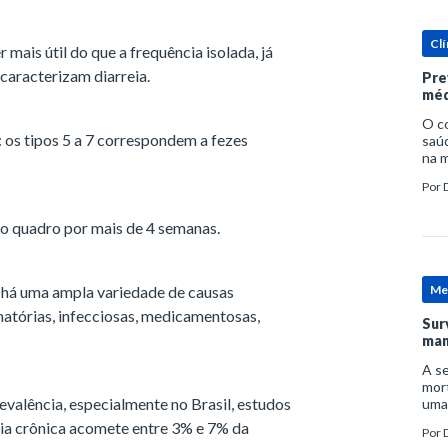
Clí
 mais útil do que a frequência isolada, já
caracterizam diarreia.
Pre
méd
O c
 os tipos 5 a 7 correspondem a fezes
saúd
na m
prob
Por
tra
 do quadro por mais de 4 semanas.
s há uma ampla variedade de causas
Me
amatórias, infecciosas, medicamentosas,
Sur
man
A se
mort
valência, especialmente no Brasil, estudos
uma
mor
eia crônica acomete entre 3% e 7% da
Por
D
man