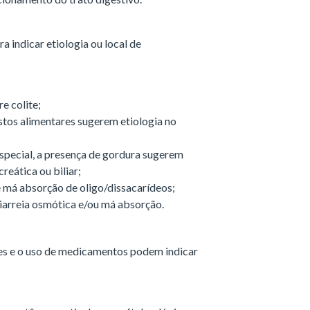
a indicar etiologia ou local de
e colite;
tos alimentares sugerem etiologia no
especial, a presença de gordura sugerem
reática ou biliar;
e má absorção de oligo/dissacarídeos;
iarreia osmótica e/ou má absorção.
des e o uso de medicamentos podem indicar