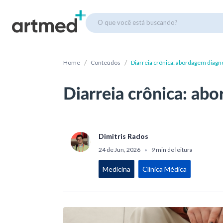
O que você está buscando?
/
/
Home
Conteúdos
Diarreia crônica: abordagem diagn
Diarreia crônica: ab
Dimitris Rados
24 de Jun, 2026
9 min de leitura
•
Medicina
Clínica Médica