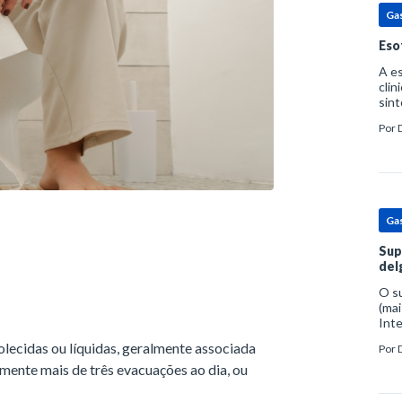
Ga
Eso
A es
clin
sint
eosi
Por
dent
Ga
Sup
del
O s
(mai
Inte
popu
olecidas ou líquidas, geralmente associada
Por
espe
mente mais de três evacuações ao dia, ou