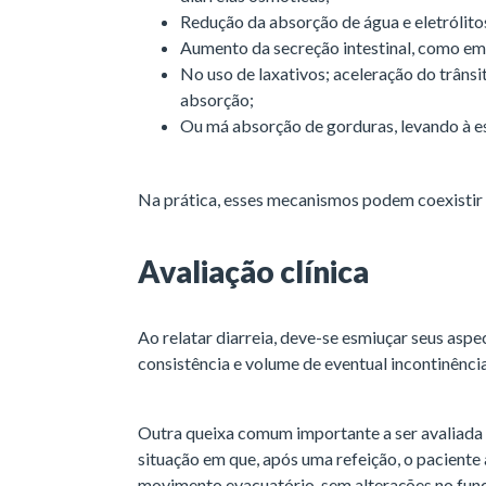
Redução da absorção de água e eletrólitos
Aumento da secreção intestinal, como em
No uso de laxativos; aceleração do trâns
absorção;
Ou má absorção de gorduras, levando à es
Na prática, esses mecanismos podem coexistir
Avaliação clínica
Ao relatar diarreia, deve-se esmiuçar seus aspec
consistência e volume de eventual incontinência
Outra queixa comum importante a ser avaliada 
situação em que, após uma refeição, o paciente 
movimento evacuatório, sem alterações no func