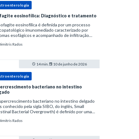
stroenterologia
fagite eosinofílica: Diagnóstico e tratamento
ofagite eosinofílica é definida por um processo
icopatológico imunomediado caracterizado por
omas esofágicos e acompanhado de infiltração
nofílica.Por anos foi considerada uma manifestação
Dimitris Rados
ro do espectro da doença do refluxo gastr
14 min.
10 de junho de 2026
stroenterologia
ercrescimento bacteriano no intestino
gado
upercrescimento bacteriano no intestino delgado
s conhecido pela sigla SIBO, do inglês, Small
stinal Bacterial Overgrowth) é definido por uma
lação bacteriana excessiva. rata-se de uma forma
Dimitris Rados
cífica de disbiose do trato digestivo. P