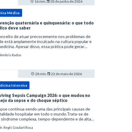
16 min.
03 de junho de 2026
nica Médica
venção quaternária e quinquenária: o que todo
ico deve saber
onceito de atuar precocemente nos problemas de
e está amplamente inculcado na cultura popular e
edicina. Apesar disso, essa prática pode gerar
lemas por si só. Excesso de diagnósticos e de
Dimitris Rados
tamentos podem advir de prevenção excessiva
28 min.
22 de maio de 2026
dicina Intensiva
viving Sepsis Campaign 2026: o que mudou no
ejo da sepse e do choque séptico
pse continua sendo uma das principais causas de
alidade hospitalar em todo o mundo.Trata-se de
 síndrome complexa, tempo-dependente e de alta
bimortalidade, cujo reconhecimento precoce e
r. Regis Goulart Rosa
ejo estruturado são determinantes para o desfe