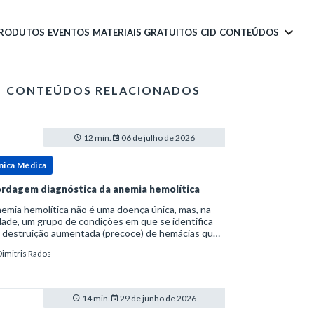
PRODUTOS
EVENTOS
MATERIAIS GRATUITOS
CID
CONTEÚDOS
CONTEÚDOS RELACIONADOS
12 min.
06 de julho de 2026
nica Médica
rdagem diagnóstica da anemia hemolítica
emia hemolítica não é uma doença única, mas, na
ade, um grupo de condições em que se identifica
 destruição aumentada (precoce) de hemácias que
era a capacidade compensatória da medula
Dimitris Rados
a.Como a vida média normal da hemácia é de apro
14 min.
29 de junho de 2026