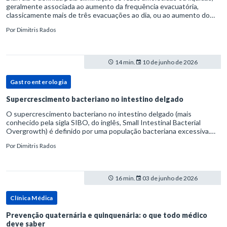
geralmente associada ao aumento da frequência evacuatória,
classicamente mais de três evacuações ao dia, ou ao aumento do
volume fecal.Na prática, a consistência das fezes costuma s
Por
Dimitris Rados
14 min.
10 de junho de 2026
Gastroenterologia
Supercrescimento bacteriano no intestino delgado
O supercrescimento bacteriano no intestino delgado (mais
conhecido pela sigla SIBO, do inglês, Small Intestinal Bacterial
Overgrowth) é definido por uma população bacteriana excessiva.
rata-se de uma forma específica de disbiose do trato digestivo. P
Por
Dimitris Rados
16 min.
03 de junho de 2026
Clínica Médica
Prevenção quaternária e quinquenária: o que todo médico
deve saber