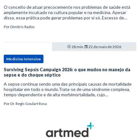
O conceito de atuar precocemente nos problemas de saúde está
amplamente inculcado na cultura popular e na medicina. Apesar
disso, essa prática pode gerar problemas por si só. Excesso de
diagnósticos e de tratamentos podem advir de prevenção excessiva
Por
Dimitris Rados
28 min.
22 de maio de 2026
Medicina Intensiva
Surviving Sepsis Campaign 2026: o que mudou no manejo da
sepse e do choque séptico
A sepse continua sendo uma das principais causas de mortalidade
hospitalar em todo o mundo.Trata-se de uma síndrome complexa,
tempo-dependente e de alta morbimortalidade, cujo
reconhecimento precoce e manejo estruturado são determinantes
Por
Dr. Regis Goulart Rosa
para o desfe