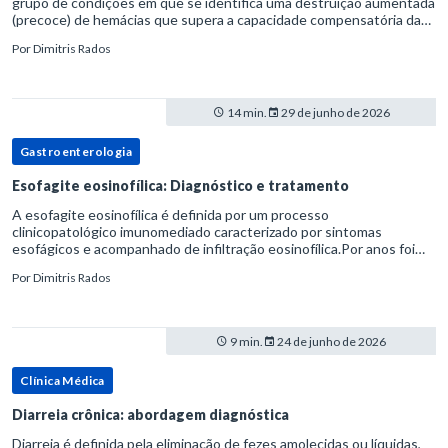
grupo de condições em que se identifica uma destruição aumentada
(precoce) de hemácias que supera a capacidade compensatória da
medula óssea.Como a vida média normal da hemácia é de apro
Por
Dimitris Rados
14 min.
29 de junho de 2026
Gastroenterologia
Esofagite eosinofílica: Diagnóstico e tratamento
A esofagite eosinofílica é definida por um processo
clinicopatológico imunomediado caracterizado por sintomas
esofágicos e acompanhado de infiltração eosinofílica.Por anos foi
considerada uma manifestação dentro do espectro da doença do
Por
Dimitris Rados
refluxo gastr
9 min.
24 de junho de 2026
Clínica Médica
Diarreia crônica: abordagem diagnóstica
Diarreia é definida pela eliminação de fezes amolecidas ou líquidas,