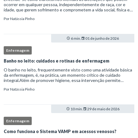
ocorrer em qualquer pessoa, independentemente de raça, cor e
idade, que gerem sofrimento e comprometem a vida social, física e
laboral do indivíduo.Por isso, os transtornos psiquiátricos rep
Por
Natássia Pinho
6 min.
01 de junho de 2026
Enfermagem
Banho no leito: cuidados e rotinas de enfermagem
O banho no leito, frequentemente visto como uma atividade básica
da enfermagem, é, na prática, um momento crítico de cuidado
integral.Além de promover higiene, essa intervenção permite
avaliação clínica detalhada, prevenção de complicações e fortalec
Por
Natássia Pinho
10 min.
29 de maio de 2026
Enfermagem
Como funciona o Sistema VAMP em acessos venosos?