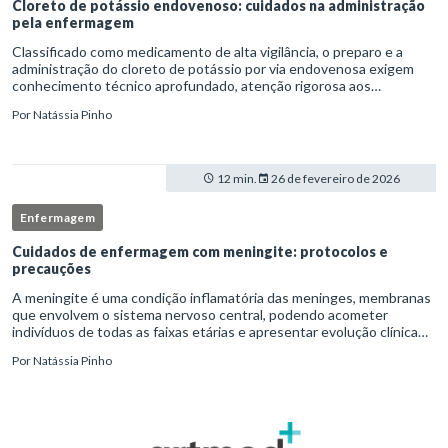
Cloreto de potássio endovenoso: cuidados na administração
pela enfermagem
Classificado como medicamento de alta vigilância, o preparo e a
administração do cloreto de potássio por via endovenosa exigem
conhecimento técnico aprofundado, atenção rigorosa aos
protocolos institucionais e atuação criteriosa da equipe de
Por
Natássia Pinho
enfermag
12 min.
26 de fevereiro de 2026
Enfermagem
Cuidados de enfermagem com meningite: protocolos e
precauções
A meningite é uma condição inflamatória das meninges, membranas
que envolvem o sistema nervoso central, podendo acometer
indivíduos de todas as faixas etárias e apresentar evolução clínica
variável, desde quadros autolimitados até situações de extrem
Por
Natássia Pinho