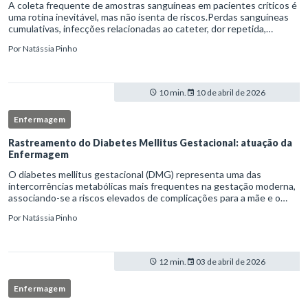
A coleta frequente de amostras sanguíneas em pacientes críticos é
uma rotina inevitável, mas não isenta de riscos.Perdas sanguíneas
cumulativas, infecções relacionadas ao cateter, dor repetida,
necessidade de múltiplas punções e manipulação excessiva
Por
Natássia Pinho
10 min.
10 de abril de 2026
Enfermagem
Rastreamento do Diabetes Mellitus Gestacional: atuação da
Enfermagem
O diabetes mellitus gestacional (DMG) representa uma das
intercorrências metabólicas mais frequentes na gestação moderna,
associando-se a riscos elevados de complicações para a mãe e o
feto quando não identificado precocemente.Neste cenário, o
Por
Natássia Pinho
enferm
12 min.
03 de abril de 2026
Enfermagem