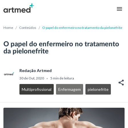
/
/
Home
Conteúdos
O papel do enfermeiro no tratamento da pielonefrite
O papel do enfermeiro no tratamento
da pielonefrite
Redação Artmed
30 de Out, 2020
5 min de leitura
•
Multiprofissional
Enfermagem
pielonefrite