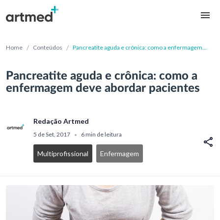
/
/
Home
Conteúdos
Pancreatite aguda e crônica: como a enfermagem
deve abordar pacientes
Pancreatite aguda e crônica: como a
enfermagem deve abordar pacientes
Redação Artmed
5 de Set, 2017
6 min de leitura
•
Multiprofissional
Enfermagem