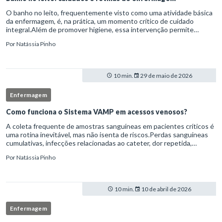
O banho no leito, frequentemente visto como uma atividade básica
da enfermagem, é, na prática, um momento crítico de cuidado
integral.Além de promover higiene, essa intervenção permite
avaliação clínica detalhada, prevenção de complicações e fortalec
Por
Natássia Pinho
10 min.
29 de maio de 2026
Enfermagem
Como funciona o Sistema VAMP em acessos venosos?
A coleta frequente de amostras sanguíneas em pacientes críticos é
uma rotina inevitável, mas não isenta de riscos.Perdas sanguíneas
cumulativas, infecções relacionadas ao cateter, dor repetida,
necessidade de múltiplas punções e manipulação excessiva
Por
Natássia Pinho
10 min.
10 de abril de 2026
Enfermagem