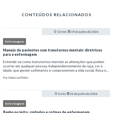
CONTEÚDOS RELACIONADOS
13 min.
19 de junho de 2026
Enfermagem
Manejo de pacientes com transtornos mentais: diretrizes
para a enfermagem
Entende-se como transtornos mentais as alterações que podem
ocorrer em qualquer pessoa, independentemente de raça, cor e
idade, que gerem sofrimento e comprometem a vida social, física e
laboral do indivíduo.Por isso, os transtornos psiquiátricos rep
Por
Natássia Pinho
6 min.
01 de junho de 2026
Enfermagem
Banho no leito: cuidados e rotinas de enfermagem