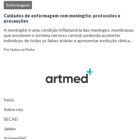
Enfermagem
Cuidados de enfermagem com meningite: protocolos e
precauções
A meningite é uma condição inflamatória das meninges, membranas
que envolvem o sistema nervoso central, podendo acometer
indivíduos de todas as faixas etárias e apresentar evolução clínica
variável, desde quadros autolimitados até situações de extrem
Por
Natássia Pinho
Início
Sobre nós
SECAD
Jaleko
Artmed360