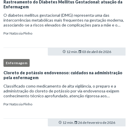
Rastreamento do Diabetes Mellitus Gestacional: atuação da
Enfermagem
O diabetes mellitus gestacional (DMG) representa uma das
intercorrências metabólicas mais frequentes na gestação moderna,
associando-se a riscos elevados de complicações para a mãe e o
feto quando não identificado precocemente.Neste cenário, o
Por
Natássia Pinho
enferm
12 min.
03 de abril de 2026
Enfermagem
Cloreto de potássio endovenoso: cuidados na administração
pela enfermagem
Classificado como medicamento de alta vigilância, o preparo e a
administração do cloreto de potássio por via endovenosa exigem
conhecimento técnico aprofundado, atenção rigorosa aos
protocolos institucionais e atuação criteriosa da equipe de
Por
Natássia Pinho
enfermag
12 min.
26 de fevereiro de 2026