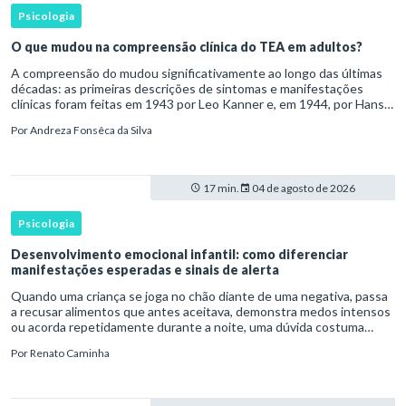
Psicologia
O que mudou na compreensão clínica do TEA em adultos?
A compreensão do mudou significativamente ao longo das últimas
décadas: as primeiras descrições de sintomas e manifestações
clínicas foram feitas em 1943 por Leo Kanner e, em 1944, por Hans
Asperger, a partir da observação de crianças com dificuldad
Por
Andreza Fonsêca da Silva
17 min.
04 de agosto de 2026
Psicologia
Desenvolvimento emocional infantil: como diferenciar
manifestações esperadas e sinais de alerta
Quando uma criança se joga no chão diante de uma negativa, passa
a recusar alimentos que antes aceitava, demonstra medos intensos
ou acorda repetidamente durante a noite, uma dúvida costuma
surgir: esse comportamento faz parte do desenvolvimento ou i
Por
Renato Caminha