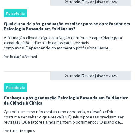
12 min.
29 de julho de 2026
Psicologia
Qual curso de pós-graduação escolher para se aprofundar em
Psicologia Baseada em Evidências?
A formação clínica exige atualização contínua e capacidade para
tomar decisões diante de casos cada vez mais
complexos. Dependendo do momento profissional, esse
desenvolvimento pode envolver uma base ampla em , o
Por
Redação Artmed
aprofundamento em ou a especializaçã
12 min.
28 de julho de 2026
Psicologia
Conheça a pós-graduação Psicologia Baseada em Evidências:
da Ciência à Clínica
Quando um caso não evolui como esperado, o desafio clínico
costuma ser saber o que reavaliar. Quais hipóteses precisam ser
revistas? Que fatores ainda mantêm o sofrimento? O plano de
tratamento continua coerente com a resposta e com as
Por
Luana Marques
necessidades d