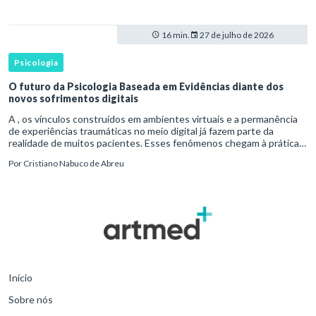
16 min.
27 de julho de 2026
Psicologia
O futuro da Psicologia Baseada em Evidências diante dos
novos sofrimentos digitais
A , os vínculos construídos em ambientes virtuais e a permanência
de experiências traumáticas no meio digital já fazem parte da
realidade de muitos pacientes. Esses fenômenos chegam à prática
clínica antes de contar com definições consolidadas, instr
Por
Cristiano Nabuco de Abreu
Início
Sobre nós