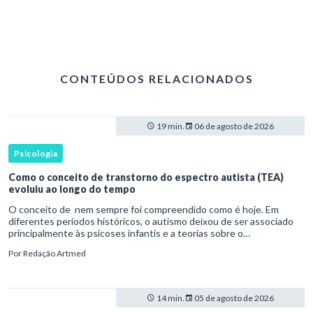
CONTEÚDOS RELACIONADOS
19 min.
06 de agosto de 2026
Psicologia
Como o conceito de transtorno do espectro autista (TEA)
evoluiu ao longo do tempo
O conceito de nem sempre foi compreendido como é hoje. Em
diferentes períodos históricos, o autismo deixou de ser associado
principalmente às psicoses infantis e a teorias sobre o
desenvolvimento humano para ser reconhecido como um
Por
Redação Artmed
transtorno do des
14 min.
05 de agosto de 2026