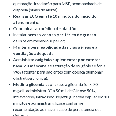
queimação, Irradiação para MSE, acompanhada de
dispneia (sinais de alerta);
Realizar ECG em até 10 minutos do início do
atendimento;
Comunicar ao médico de plantão
;
Instalar
acesso venoso periférico de grosso
calibre
em membro superior;
Manter a
permeabilidade das vias aéreas e a
ventilação adequada;
Administrar
oxigênio suplementar por cateter
nasal ou máscara
, se saturação de oxigênio se for <
94% (atentar para pacientes com doença pulmonar
obstrutiva crônica);
Medir a glicemia capilar:
se a glicemia for < 70
mg/dL, administrar 30 a 50 mL de Glicose 50%,
intravenoso/intraósseo; repetir glicemia capilar em 10
minutos e administrar glicose conforme
recomendação acima, em caso de persistência dos
sintomas;