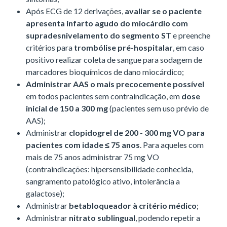
Após ECG de 12 derivações,
avaliar se o paciente
apresenta infarto agudo do miocárdio com
supradesnivelamento do segmento ST
e preenche
critérios para
trombólise pré-hospitalar
, em caso
positivo realizar coleta de sangue para sodagem de
marcadores bioquímicos de dano miocárdico;
Administrar AAS o mais precocemente possível
em todos pacientes sem contraindicação, em
dose
inicial de 150 a 300 mg
(pacientes sem uso prévio de
AAS);
Administrar
clopidogrel de 200 - 300 mg VO para
pacientes com idade ≤ 75 anos
. Para aqueles com
mais de 75 anos administrar 75 mg VO
(contraindicações: hipersensibilidade conhecida,
sangramento patológico ativo, intolerância a
galactose);
Administrar
betabloqueador à critério médico
;
Administrar
nitrato sublingual
, podendo repetir a