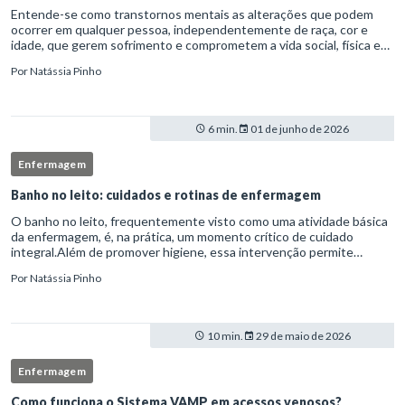
Entende-se como transtornos mentais as alterações que podem
ocorrer em qualquer pessoa, independentemente de raça, cor e
idade, que gerem sofrimento e comprometem a vida social, física e
laboral do indivíduo.Por isso, os transtornos psiquiátricos rep
Por
Natássia Pinho
6 min.
01 de junho de 2026
Enfermagem
Banho no leito: cuidados e rotinas de enfermagem
O banho no leito, frequentemente visto como uma atividade básica
da enfermagem, é, na prática, um momento crítico de cuidado
integral.Além de promover higiene, essa intervenção permite
avaliação clínica detalhada, prevenção de complicações e fortalec
Por
Natássia Pinho
10 min.
29 de maio de 2026
Enfermagem
Como funciona o Sistema VAMP em acessos venosos?