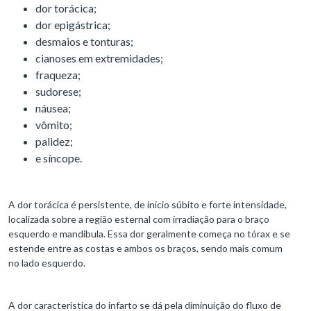
dor torácica;
dor epigástrica;
desmaios e tonturas;
cianoses em extremidades;
fraqueza;
sudorese;
náusea;
vômito;
palidez;
e síncope.
A dor torácica é persistente, de início súbito e forte intensidade,
localizada sobre a região esternal com irradiação para o braço
esquerdo e mandíbula. Essa dor geralmente começa no tórax e se
estende entre as costas e ambos os braços, sendo mais comum
no lado esquerdo.
A dor característica do infarto se dá pela diminuição do fluxo de