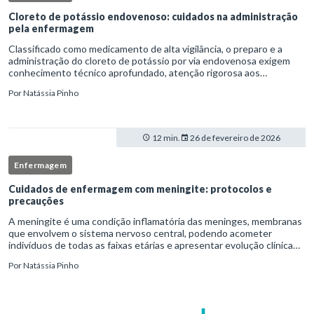
Cloreto de potássio endovenoso: cuidados na administração
pela enfermagem
Classificado como medicamento de alta vigilância, o preparo e a
administração do cloreto de potássio por via endovenosa exigem
conhecimento técnico aprofundado, atenção rigorosa aos
protocolos institucionais e atuação criteriosa da equipe de
Por
Natássia Pinho
enfermag
12 min.
26 de fevereiro de 2026
Enfermagem
Cuidados de enfermagem com meningite: protocolos e
precauções
A meningite é uma condição inflamatória das meninges, membranas
que envolvem o sistema nervoso central, podendo acometer
indivíduos de todas as faixas etárias e apresentar evolução clínica
variável, desde quadros autolimitados até situações de extrem
Por
Natássia Pinho