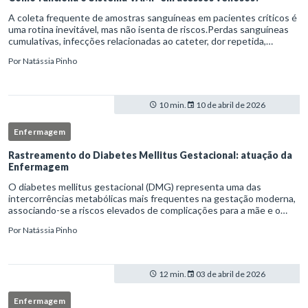
A coleta frequente de amostras sanguíneas em pacientes críticos é
uma rotina inevitável, mas não isenta de riscos.Perdas sanguíneas
cumulativas, infecções relacionadas ao cateter, dor repetida,
necessidade de múltiplas punções e manipulação excessiva
Por
Natássia Pinho
10 min.
10 de abril de 2026
Enfermagem
Rastreamento do Diabetes Mellitus Gestacional: atuação da
Enfermagem
O diabetes mellitus gestacional (DMG) representa uma das
intercorrências metabólicas mais frequentes na gestação moderna,
associando-se a riscos elevados de complicações para a mãe e o
feto quando não identificado precocemente.Neste cenário, o
Por
Natássia Pinho
enferm
12 min.
03 de abril de 2026
Enfermagem