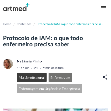
/
/
Home
Conteúdos
Protocolo de IAM: o que todo enfermeiro precisa
saber
Protocolo de IAM: o que todo
enfermeiro precisa saber
Natássia Pinho
18 de Jun, 2024
9 min de leitura
•
Multiprofissional
Enfermagem
Enfermagem em Urgência e Emergência