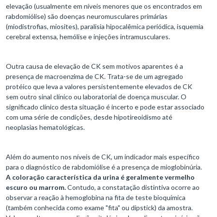
elevação (usualmente em níveis menores que os encontrados em
rabdomiólise) são doenças neuromusculares primárias
(miodistrofias, miosites), paralisia hipocalêmica periódica, isquemia
cerebral extensa, hemólise e injeções intramusculares.
Outra causa de elevação de CK sem motivos aparentes é a
presença de macroenzima de CK. Trata-se de um agregado
protéico que leva a valores persistentemente elevados de CK
sem outro sinal clínico ou laboratorial de doença muscular. O
significado clínico desta situação é incerto e pode estar associado
com uma série de condições, desde hipotireoidismo até
neoplasias hematológicas.
Além do aumento nos níveis de CK, um indicador mais específico
para o diagnóstico de rabdomiólise é a presença de mioglobinúria.
A coloração característica da urina é geralmente vermelho
escuro ou marrom.
Contudo, a constatação distintiva ocorre ao
observar a reação à hemoglobina na fita de teste bioquímica
(também conhecida como exame "fita" ou dipstick) da amostra.