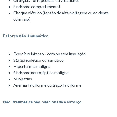
Cirurgias - ortopédicas ou vasculares
Síndrome compartimental
Choque elétrico (tensão de alta-voltagem ou acidente
com raio)
Esforço não-traumático
Exercício intenso - com ou sem insolação
S
tatus
epilético ou asmático
Hipertermia maligna
Síndrome neuroléptica maligna
Miopatias
Anemia falciforme ou traço falciforme
Não-traumática não relacionada a esforço