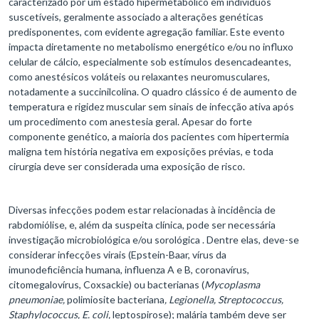
caracterizado por um estado hipermetabólico em indivíduos
suscetíveis, geralmente associado a alterações genéticas
predisponentes, com evidente agregação familiar. Este evento
impacta diretamente no metabolismo energético e/ou no influxo
celular de cálcio, especialmente sob estímulos desencadeantes,
como anestésicos voláteis ou relaxantes neuromusculares,
notadamente a succinilcolina. O quadro clássico é de aumento de
temperatura e rigidez muscular sem sinais de infecção ativa após
um procedimento com anestesia geral. Apesar do forte
componente genético, a maioria dos pacientes com hipertermia
maligna tem história negativa em exposições prévias, e toda
cirurgia deve ser considerada uma exposição de risco.
Diversas infecções podem estar relacionadas à incidência de
rabdomiólise, e, além da suspeita clínica, pode ser necessária
investigação microbiológica e/ou sorológica . Dentre elas, deve-se
considerar infecções virais (Epstein-Baar, vírus da
imunodeficiência humana, influenza A e B, coronavírus,
citomegalovírus, Coxsackie) ou bacterianas (
Mycoplasma
pneumoniae,
polimiosite bacteriana
, Legionella, Streptococcus,
Staphylococcus, E. coli,
leptospirose); malária também deve ser