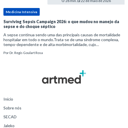
28 min.
22 de maio de 2026
Medicina Intensiva
Surviving Sepsis Campaign 2026: o que mudou no manejo da
sepse e do choque séptico
A sepse continua sendo uma das principais causas de mortalidade
hospitalar em todo o mundo.Trata-se de uma síndrome complexa,
tempo-dependente e de alta morbimortalidade, cujo
reconhecimento precoce e manejo estruturado são determinantes
Por
Dr. Regis Goulart Rosa
para o desfe
Início
Sobre nós
SECAD
Jaleko