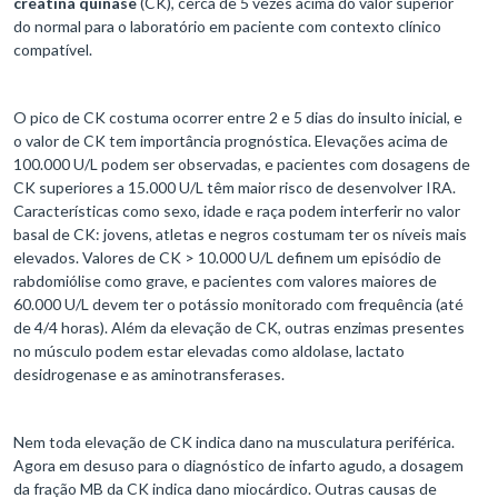
creatina quinase
(CK), cerca de 5 vezes acima do valor superior
do normal para o laboratório em paciente com contexto clínico
compatível.
O pico de CK costuma ocorrer entre 2 e 5 dias do insulto inicial, e
o valor de CK tem importância prognóstica. Elevações acima de
100.000 U/L podem ser observadas, e pacientes com dosagens de
CK superiores a 15.000 U/L têm maior risco de desenvolver IRA.
Características como sexo, idade e raça podem interferir no valor
basal de CK: jovens, atletas e negros costumam ter os níveis mais
elevados. Valores de CK > 10.000 U/L definem um episódio de
rabdomiólise como grave, e pacientes com valores maiores de
60.000 U/L devem ter o potássio monitorado com frequência (até
de 4/4 horas). Além da elevação de CK, outras enzimas presentes
no músculo podem estar elevadas como aldolase, lactato
desidrogenase e as aminotransferases.
Nem toda elevação de CK indica dano na musculatura periférica.
Agora em desuso para o diagnóstico de infarto agudo, a dosagem
da fração MB da CK indica dano miocárdico. Outras causas de