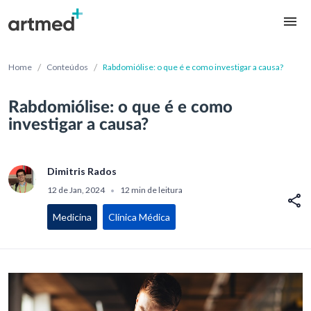
/
/
Home
Conteúdos
Rabdomiólise: o que é e como investigar a causa?
Rabdomiólise: o que é e como
investigar a causa?
Dimitris Rados
12 de Jan, 2024
12 min de leitura
•
Medicina
Clínica Médica