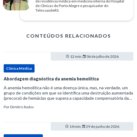
de residência médica em medicina interna do Hospital
de Clínicas de Porto Alegre e pesquisador do
TelessaúdeRS.
CONTEÚDOS RELACIONADOS
12 min.
06 de julho de 2026
Clínica Médica
Abordagem diagnóstica da anemia hemolítica
A anemia hemolítica não é uma doença única, mas, na verdade, um
grupo de condições em que se identifica uma destruição aumentada
(precoce) de hemácias que supera a capacidade compensatória da
medula óssea.Como a vida média normal da hemácia é de apro
Por
Dimitris Rados
14 min.
29 de junho de 2026