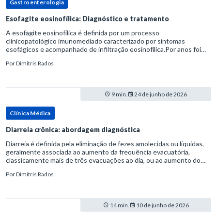
Gastroenterologia
Esofagite eosinofílica: Diagnóstico e tratamento
A esofagite eosinofílica é definida por um processo
clinicopatológico imunomediado caracterizado por sintomas
esofágicos e acompanhado de infiltração eosinofílica.Por anos foi
considerada uma manifestação dentro do espectro da doença do
Por
Dimitris Rados
refluxo gastr
9 min.
24 de junho de 2026
Clínica Médica
Diarreia crônica: abordagem diagnóstica
Diarreia é definida pela eliminação de fezes amolecidas ou líquidas,
geralmente associada ao aumento da frequência evacuatória,
classicamente mais de três evacuações ao dia, ou ao aumento do
volume fecal.Na prática, a consistência das fezes costuma s
Por
Dimitris Rados
14 min.
10 de junho de 2026