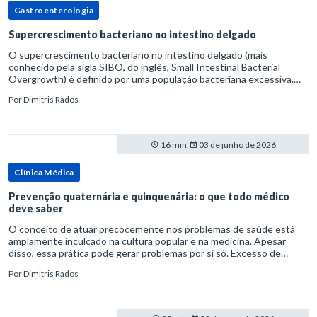
Gastroenterologia
Supercrescimento bacteriano no intestino delgado
O supercrescimento bacteriano no intestino delgado (mais
conhecido pela sigla SIBO, do inglês, Small Intestinal Bacterial
Overgrowth) é definido por uma população bacteriana excessiva.
rata-se de uma forma específica de disbiose do trato digestivo. P
Por
Dimitris Rados
16 min.
03 de junho de 2026
Clínica Médica
Prevenção quaternária e quinquenária: o que todo médico
deve saber
O conceito de atuar precocemente nos problemas de saúde está
amplamente inculcado na cultura popular e na medicina. Apesar
disso, essa prática pode gerar problemas por si só. Excesso de
diagnósticos e de tratamentos podem advir de prevenção excessiva
Por
Dimitris Rados