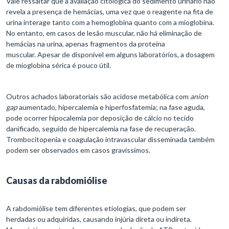
Vale ressaltar que a avaliação citológica do sedimento urinário não
revela a presença de hemácias, uma vez que o reagente na fita de
urina interage tanto com a hemoglobina quanto com a mioglobina.
No entanto, em casos de lesão muscular, não há eliminação de
hemácias na urina, apenas fragmentos da proteína
muscular. Apesar de disponível em alguns laboratórios, a dosagem
de mioglobina sérica é pouco útil.
Outros achados laboratoriais são acidose metabólica com
anion
gap
aumentado, hipercalemia e hiperfosfatemia; na fase aguda,
pode ocorrer hipocalemia por deposição de cálcio no tecido
danificado, seguido de hipercalemia na fase de recuperação.
Trombocitopenia e coagulação intravascular disseminada também
podem ser observados em casos gravíssimos.
Causas da rabdomiólise
A rabdomiólise tem diferentes etiologias, que podem ser
herdadas ou adquiridas, causando injúria direta ou indireta.